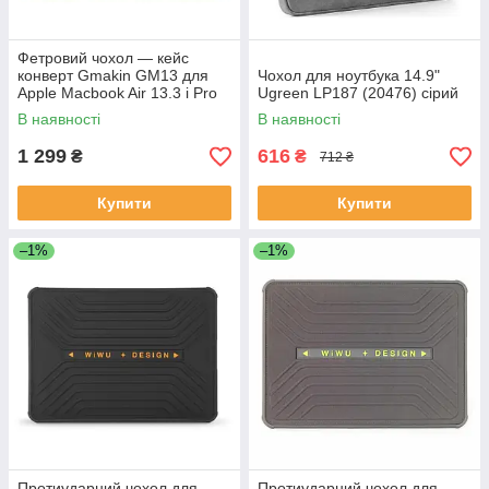
Фетровий чохол — кейс
конверт Gmakin GM13 для
Чохол для ноутбука 14.9"
Apple Macbook Air 13.3 і Pro
Ugreen LP187 (20476) сірий
13.3 з екошкірою чорний
В наявності
В наявності
1 299
616
₴
₴
712 ₴
Купити
Купити
–1%
–1%
Протиударний чохол для
Протиударний чохол для