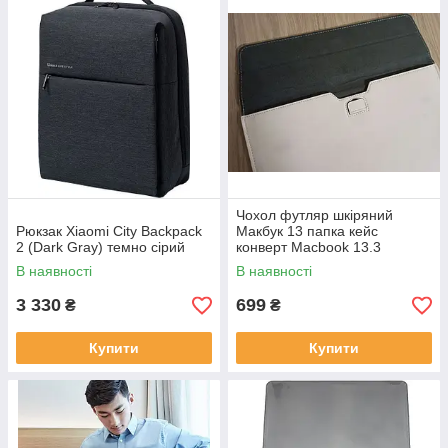
Чохол футляр шкіряний
Рюкзак Xiaomi City Backpack
Макбук 13 папка кейс
2 (Dark Gray) темно сірий
конверт Macbook 13.3
В наявності
В наявності
3 330
699
₴
₴
Купити
Купити