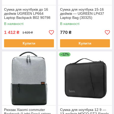
Сумка для ноутбуків до 16
Сумка для ноутбука 15-16
дюймів UGREEN LP664
дюймів — UGREEN LP437
Laptop Backpack B02 90798
Laptop Bag (30325)
В наявності
В наявності
1 412
770
₴
₴
1 620 ₴
Купити
Купити
–12%
Рюкзак Xiaomi commuter
Сумка для ноутбука 12.9 —
Backpack (Light Gray) світло
13 дюймів HOCO GT2 Simple