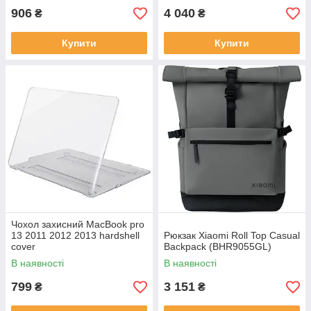
906
4 040
₴
₴
Купити
Купити
Чохол захисний MacBook pro
13 2011 2012 2013 hardshell
Рюкзак Xiaomi Roll Top Casual
cover
Backpack (BHR9055GL)
В наявності
В наявності
799
3 151
₴
₴