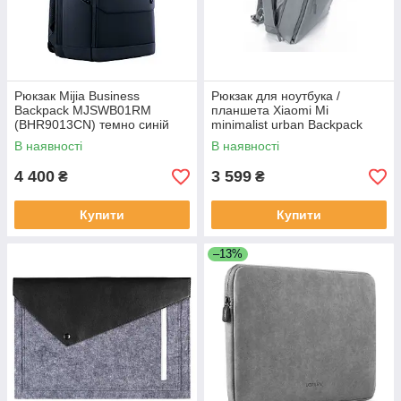
Рюкзак Mijia Business
Рюкзак для ноутбука /
Backpack MJSWB01RM
планшета Xiaomi Mi
(BHR9013CN) темно синій
minimalist urban Backpack
(ZJB4066GL)
В наявності
В наявності
4 400
3 599
₴
₴
Купити
Купити
–13%