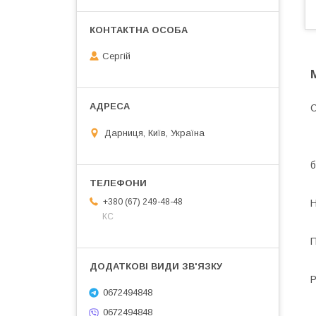
Сергій
С
Дарниця, Київ, Україна
б
+380 (67) 249-48-48
Н
КС
П
Р
0672494848
0672494848