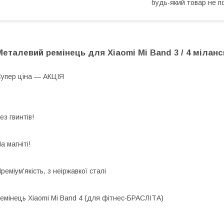
будь-який товар не п
Металевий ремінець для Xiaomi Mi Band 3 / 4 міланс
упер ціна — АКЦІЯ
ез гвинтів!
а магніті!
реміум'якість, з неіржавкої сталі
емінець Xiaomi Mi Band 4 (для фітнес-БРАСЛІТА)