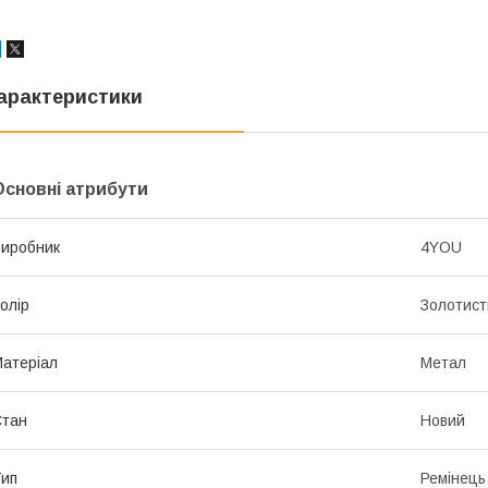
арактеристики
Основні атрибути
иробник
4YOU
олір
Золотист
атеріал
Метал
Стан
Новий
ип
Ремінець