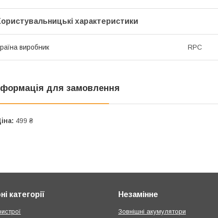
Користувальницькі характеристики
раїна виробник
RPC
нформація для замовлення
іна:
499 ₴
і категорії
Незамінне
ристрої
Зовнішні акумулятори