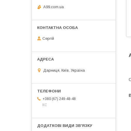
A99.com.ua
Сергій
Дарниця, Київ, Україна
О
В
+380 (67) 249-48-48
КС