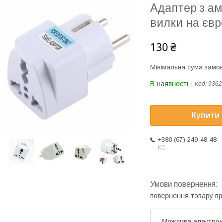
Адаптер з ам
вилки на євр
130 ₴
Мінімальна сума замов
В наявності
Код:
9362
Купити
+380 (67) 249-48-48
КС
повернення товару п