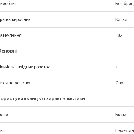
иробник
Без брен
раїна виробник
Китай
аземлення
Так
Основні
ількість вихідних розеток
1
ихідна розетка
Євро
Користувальницькі характеристики
олір
Білий
ип
Перехідн