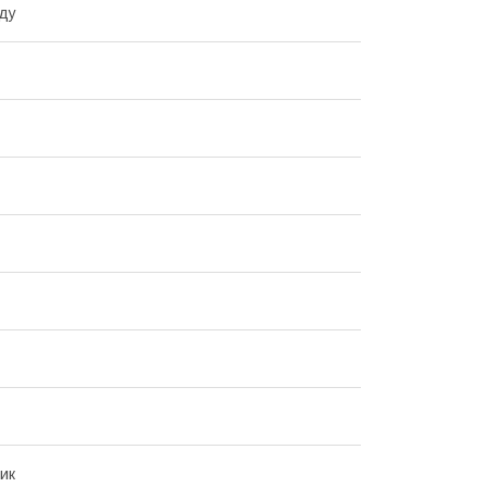
ду
ик