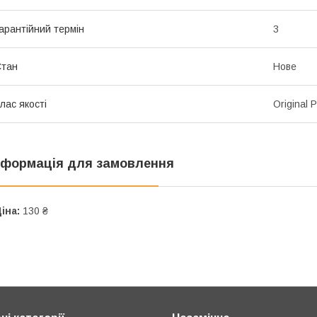
арантійний термін
3
Стан
Нове
лас якості
Original 
нформація для замовлення
іна:
130 ₴