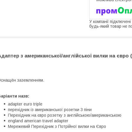
У компанії підключені
будь-який товар не п
Адаптер з американської/англійської вилки на євро 
снащён заземленням.
аріанти назв:
adapter euro triple
перехідник із американської розетки 3 піни
Перехідник на євро розетку з англійською/американською
england american travel adapter
Мережевий Перехідник з Потрійної вилки на Євро