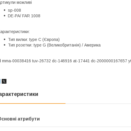
ртикули можливі
sp-008
DE-PA/ FAR 1008
арактеристики:
Тип вилки: type C (Європа)
Тип розетки: type G (Великобританія) / Америка
d mma-00038416 tuv-26732 dc-146916 at-17441 dc-2000000167657 y
арактеристики
Основні атрибути