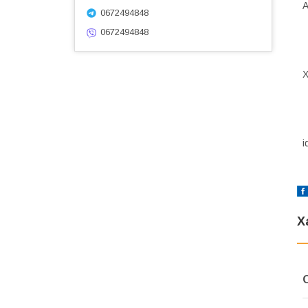
А
0672494848
0672494848
Х
i
Х