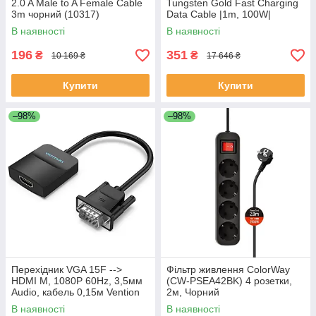
2.0 A Male to A Female Cable
Tungsten Gold Fast Charging
3m чорний (10317)
Data Cable |1m, 100W|
В наявності
В наявності
196
351
₴
₴
10 169 ₴
17 646 ₴
Купити
Купити
–98%
–98%
Перехідник VGA 15F -->
Фільтр живлення СolorWay
HDMI M, 1080P 60Hz, 3,5мм
(CW-PSEA42BK) 4 розетки,
Audio, кабель 0,15м Vention
2м, Чорний
чорний
В наявності
В наявності