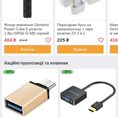
Фільтр живлення Gembird
Перехідник 4you на
Мере
Power Cube 5 розеток
американську + євро
Gemb
1,8м (SPG5-G-6B) чорний
розетки Z4 3 в 1
м ка
404
225
416
₴
₴
414 ₴
Купити
Купити
Акційні пропозиції та новинки
–98%
–98%