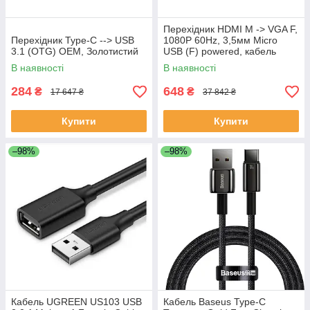
Перехідник HDMI M -> VGA F,
Перехідник Type-C --> USB
1080P 60Hz, 3,5мм Micro
3.1 (OTG) OEM, Золотистий
USB (F) powered, кабель
0,15м Vention чорний
В наявності
В наявності
284
648
₴
₴
17 647 ₴
37 842 ₴
Купити
Купити
–98%
–98%
Кабель UGREEN US103 USB
Кабель Baseus Type-C