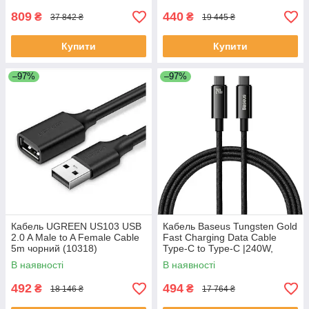
809
440
₴
₴
37 842 ₴
19 445 ₴
Купити
Купити
–97%
–97%
Кабель UGREEN US103 USB
Кабель Baseus Tungsten Gold
2.0 A Male to A Female Cable
Fast Charging Data Cable
5m чорний (10318)
Type-C to Type-C |240W,
PD3.1, 1m|
В наявності
В наявності
492
494
₴
₴
18 146 ₴
17 764 ₴