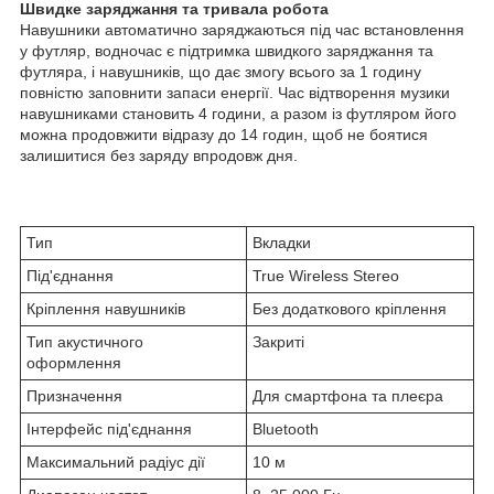
Швидке заряджання та тривала робота
Навушники автоматично заряджаються під час встановлення
у футляр, водночас є підтримка швидкого заряджання та
футляра, і навушників, що дає змогу всього за 1 годину
повністю заповнити запаси енергії. Час відтворення музики
навушниками становить 4 години, а разом із футляром його
можна продовжити відразу до 14 годин, щоб не боятися
залишитися без заряду впродовж дня.
Тип
Вкладки
Під'єднання
True Wireless Stereo
Кріплення навушників
Без додаткового кріплення
Тип акустичного
Закриті
оформлення
Призначення
Для смартфона та плеєра
Інтерфейс під'єднання
Bluetooth
Максимальний радіус дії
10 м