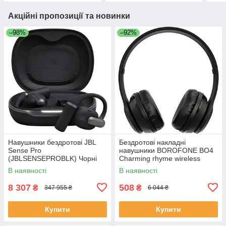
Акційні пропозиції та новинки
–98%
–92%
Навушники бездротові JBL
Бездротові накладні
Sense Pro
навушники BOROFONE BO4
(JBLSENSEPROBLK) Чорні
Charming rhyme wireless
headphones, Чорний
В наявності
В наявності
8 307
508
₴
₴
347 955 ₴
6 044 ₴
Купити
Купити