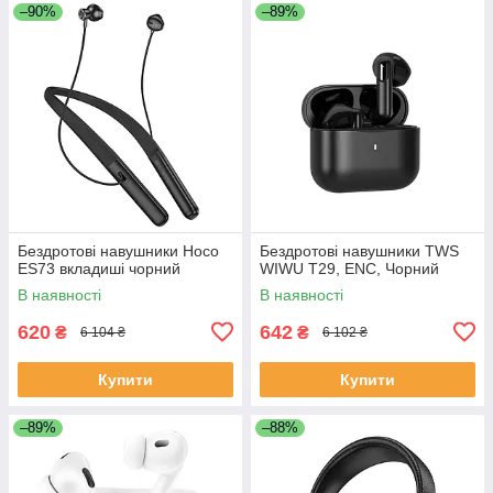
–90%
–89%
Бездротові навушники Hoco
Бездротові навушники TWS
ES73 вкладиші чорний
WIWU T29, ENC, Чорний
В наявності
В наявності
620
642
₴
₴
6 104 ₴
6 102 ₴
Купити
Купити
–89%
–88%