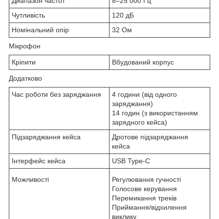
Диапазон частот
8–25 000 Гц
Чутливість
120 дБ
Номінальний опір
32 Ом
Мікрофон
Кріпити
Вбудований корпус
Додатково
Час роботи без заряджання
4 години (від одного
заряджання)
14 годин (з використанням
зарядного кейса)
Підзаряджання кейса
Дротове підзаряджання
кейса
Інтерфейс кейса
USB Type-C
Можливості
Регулювання гучності
Голосове керування
Перемикання треків
Приймання/відхилення
виклику