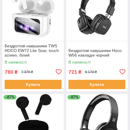
Бездротові навушники TWS
HOCO EW72 Lite Soar, touch
Бездротові навушники Hoco
screen, білий
W56 накладні чорний
В наявності
В наявності
780
721
₴
₴
7 375 ₴
6 170 ₴
Купити
Купити
–87%
–87%