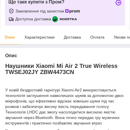
Що таке купити з Пром?
Замовлення під захистом
Доступна доставка
Опис
Характеристики
Доставка
Оплата
Умови п
Опис
Наушники Xiaomi Mi Air 2 True Wireless
TWSEJ02JY ZBW4473CN
У новій бездротовій гарнітурі Xiaomi Air2 використовується
технологія заглушення навколишніх шумів за допомогою двох
мікрофонів, що ефективно відсікає зовнішні шуми під час
розмов і забезпечує високу якість передавання голосу.
Технологія LHDC дає змогу насолодитися високою якістю
звучання через Bluetooth. Вона точно передає гру музичних
інструментів і практично позбавляє звучання втрат.