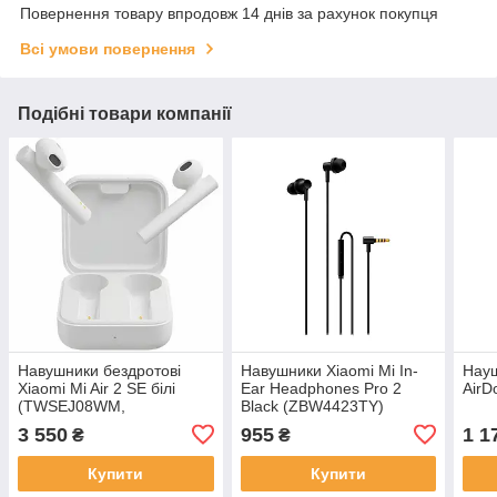
Повернення товару впродовж 14 днів за рахунок покупця
Всі умови повернення
Подібні товари компанії
Навушники бездротові
Навушники Xiaomi Mi In-
Науш
Xiaomi Mi Air 2 SE білі
Ear Headphones Pro 2
AirD
(TWSEJ08WM,
Black (ZBW4423TY)
TWSEJ04WM,
оригінали
3 550
955
1 1
₴
₴
BHR4089GL)
Купити
Купити