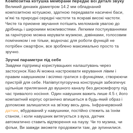
Композитна котушка мембрани передає всі деталі звуку
Великий динамік діаметром 14.2 мм обладнаний
композитною котушкою, здатною передавати насичені баси,
м'які та природні середні частоти та яскраві високі частоти.
Чисте та приємне звучання потішить меломанів увагою до
дрібниць і широкими можливостями. Легкими постукуваннями
за гарнітурою можна керувати музикою, дзвінками, голосовим
помічником і не тільки, водночас для роботи функцій не
потрібен смартфон, все зроблено максимально просто та
зручно.
Зручні параметри під себе
Завдяки підтримці користувацьких налаштувань через
застосунок Xiao Ai можна настроювати керування лівим і
правим навушником і всіляко гратися з функціями, створюючи
пристрій для себе. Напівпуглугоручна конструкція забезпечує
щільніше прилягання до вушного каналу без дискомфорту під
час тривалого носіння. Один навушник важить лише 4.5 г, його
компактний корпус органічно впишеться в будь-який образ і
допоможе залишатися на зв'язку весь день. Інфрачервоний
датчик
, вбудований у навушники, постійно стежить за їхнім
станом, і коли навушник витягується з вуха, датчик
автоматично ставить відтворення на паузу. Чи то музика, чи
фільм, Ви завжди зможете продовжити там, де зупинилися.