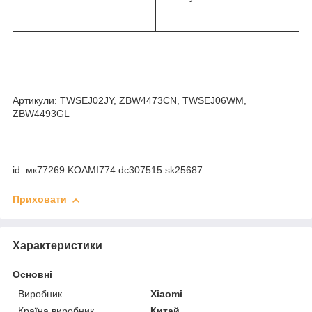
Артикули: TWSEJ02JY, ZBW4473CN, TWSEJ06WM,
ZBW4493GL
id мк77269 KOAMI774 dc307515 sk25687
Приховати
Характеристики
Основні
Виробник
Xiaomi
Країна виробник
Китай