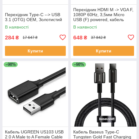
Перехідник HDMI M -> VGA F,
Перехідник Type-C --> USB
1080P 60Hz, 3,5мм Micro
3.1 (OTG) OEM, Золотистий
USB (F) powered, кабель
0,15м Vention чорний
В наявності
В наявності
284
648
₴
₴
17 647 ₴
37 842 ₴
Купити
Купити
–98%
–98%
Кабель UGREEN US103 USB
Кабель Baseus Type-C
2.0 A Male to A Female Cable
Tungsten Gold Fast Charging