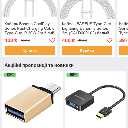
Кабель Baseus CoolPlay
Кабель BASEUS Type-C to
Кабе
Series Fast Charging Cable
Lightning Dynamic Series
Seri
Type-C to iP 20W 2m білий
2m (CALD000102) белый
Type
Whea
400
400
397
₴
₴
457 ₴
481 ₴
Купити
Купити
Акційні пропозиції та новинки
–98%
–98%