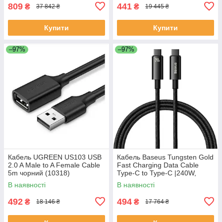
809
441
₴
₴
37 842 ₴
19 445 ₴
Купити
Купити
–97%
–97%
Кабель UGREEN US103 USB
Кабель Baseus Tungsten Gold
2.0 A Male to A Female Cable
Fast Charging Data Cable
5m чорний (10318)
Type-C to Type-C |240W,
PD3.1, 1m|
В наявності
В наявності
492
494
₴
₴
18 146 ₴
17 764 ₴