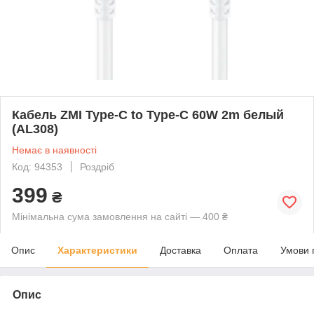
Кабель ZMI Type-C to Type-C 60W 2m белый
(AL308)
Немає в наявності
Код: 94353
Роздріб
399
₴
Мінімальна сума замовлення на сайті — 400 ₴
Опис
Характеристики
Доставка
Оплата
Умови 
Опис