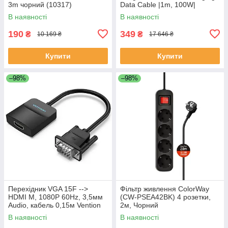
3m чорний (10317)
Data Cable |1m, 100W|
В наявності
В наявності
190
349
₴
₴
10 169 ₴
17 646 ₴
Купити
Купити
–98%
–98%
Перехідник VGA 15F -->
Фільтр живлення СolorWay
HDMI M, 1080P 60Hz, 3,5мм
(CW-PSEA42BK) 4 розетки,
Audio, кабель 0,15м Vention
2м, Чорний
чорний
В наявності
В наявності