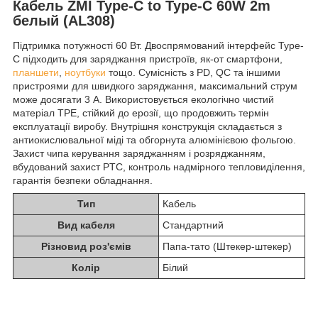
Кабель ZMI Type-C to Type-C 60W 2m
белый (AL308)
Підтримка потужності 60 Вт. Двоспрямований інтерфейс Type-
C підходить для заряджання пристроїв, як-от смартфони,
планшети
,
ноутбуки
тощо. Сумісність з PD, QC та іншими
пристроями для швидкого заряджання, максимальний струм
може досягати 3 А. Використовується екологічно чистий
матеріал TPE, стійкий до ерозії, що продовжить термін
експлуатації виробу. Внутрішня конструкція складається з
антиокислювальної міді та обгорнута алюмінієвою фольгою.
Захист чипа керування заряджанням і розряджанням,
вбудований захист PTC, контроль надмірного тепловиділення,
гарантія безпеки обладнання.
Тип
Кабель
Вид кабеля
Стандартний
Різновид роз'ємів
Папа-тато (Штекер-штекер)
Колір
Білий