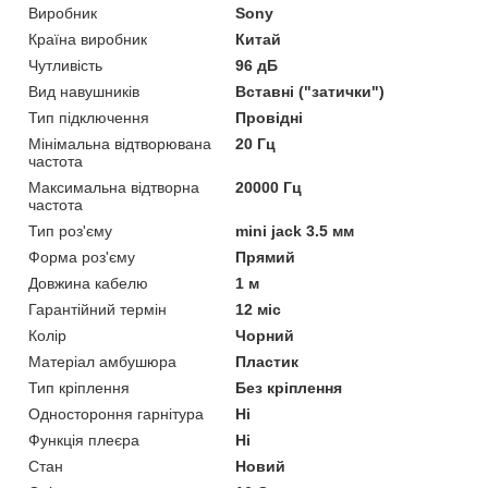
Виробник
Sony
Країна виробник
Китай
Чутливість
96 дБ
Вид навушників
Вставні ("затички")
Тип підключення
Провідні
Мінімальна відтворювана
20 Гц
частота
Максимальна відтворна
20000 Гц
частота
Тип роз'єму
mini jack 3.5 мм
Форма роз'єму
Прямий
Довжина кабелю
1 м
Гарантійний термін
12 міс
Колір
Чорний
Матеріал амбушюра
Пластик
Тип кріплення
Без кріплення
Одностороння гарнітура
Ні
Функція плеєра
Ні
Стан
Новий