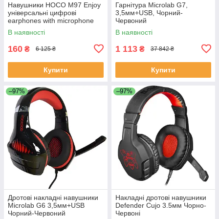
Навушники HOCO M97 Enjoy
Гарнітура Microlab G7,
універсальні цифрові
3,5мм+USB, Чорний-
earphones with microphone
Червоний
Type-C |1.2M, чорний
В наявності
В наявності
160
1 113
₴
₴
6 125 ₴
37 842 ₴
Купити
Купити
–97%
–97%
Дротові накладні навушники
Накладні дротові навушники
Microlab G6 3,5мм+USB
Defender Cujo 3.5мм Чорно-
Чорний-Червоний
Червоні