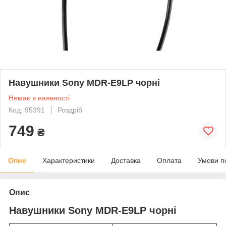
Навушники Sony MDR-E9LP чорні
Немає в наявності
Код: 95391
Роздріб
749
₴
Опис
Характеристики
Доставка
Оплата
Умови п
Опис
Навушники Sony MDR-E9LP чорні