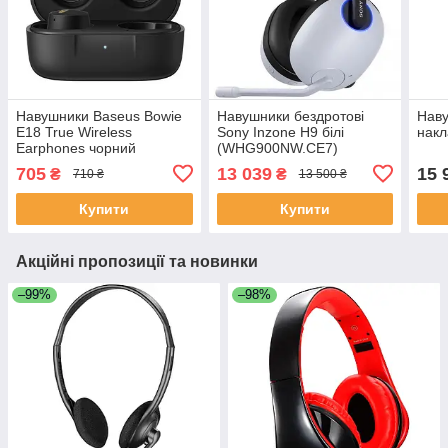
Навушники Baseus Bowie
Навушники бездротові
Нав
E18 True Wireless
Sony Inzone H9 білі
накл
Earphones чорний
(WHG900NW.CE7)
A00023800123-00
705
13 039
15 
₴
₴
710 ₴
13 500 ₴
Купити
Купити
Акційні пропозиції та новинки
–99%
–98%