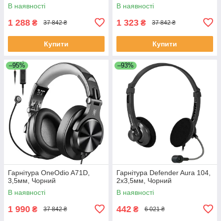
В наявності
В наявності
1 288
1 323
₴
₴
37 842 ₴
37 842 ₴
Купити
Купити
–95%
–93%
Гарнітура OneOdio A71D,
Гарнітура Defender Aura 104,
3,5мм, Чорний
2х3,5мм, Чорний
В наявності
В наявності
1 990
442
₴
₴
37 842 ₴
6 021 ₴