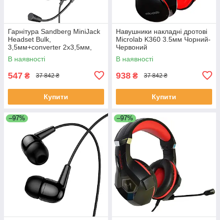
Гарнітура Sandberg MiniJack
Навушники накладні дротові
Headset Bulk,
Microlab K360 3.5мм Чорний-
3,5мм+converter 2х3,5мм,
Червоний
Чорний
В наявності
В наявності
547
938
₴
₴
37 842 ₴
37 842 ₴
Купити
Купити
–97%
–97%