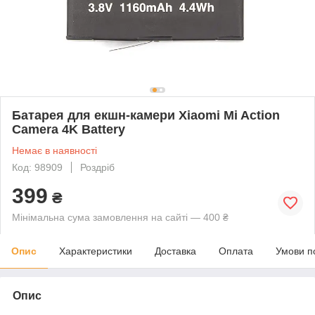
Батарея для екшн-камери Xiaomi Mi Action
Camera 4K Battery
Немає в наявності
Код: 98909
Роздріб
399
₴
Мінімальна сума замовлення на сайті — 400 ₴
Опис
Характеристики
Доставка
Оплата
Умови п
Опис