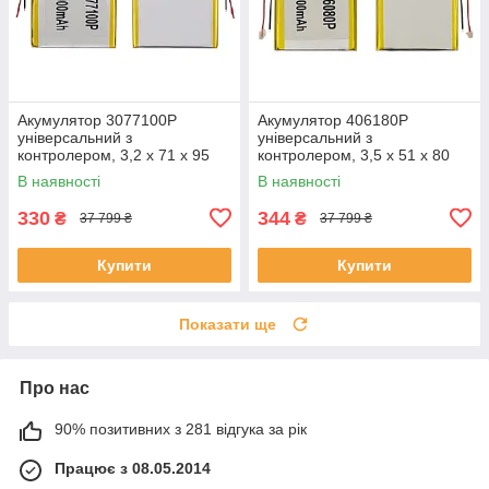
Акумулятор 3077100P
Акумулятор 406180P
універсальний з
універсальний з
контролером, 3,2 х 71 х 95
контролером, 3,5 х 51 х 80
мм (3000 mAh)/ для
мм (1600 mAh)/ для
В наявності
В наявності
смартфона, планшета
смартфона, планшета
330
344
₴
₴
37 799 ₴
37 799 ₴
Купити
Купити
Показати ще
Про нас
90% позитивних з 281 відгука за рік
Працює з 08.05.2014