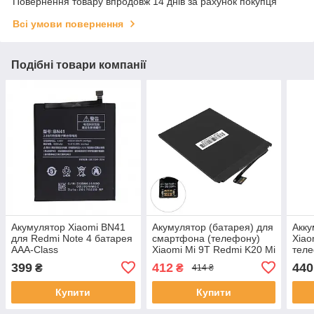
Повернення товару впродовж 14 днів за рахунок покупця
Всі умови повернення
Подібні товари компанії
Акумулятор Xiaomi BN41
Акумулятор (батарея) для
Акку
для Redmi Note 4 батарея
смартфона (телефону)
Xiao
AAA-Class
Xiaomi Mi 9T Redmi K20 Mi
теле
9T Pro Redmi K20 Pro
Clas
399
412
440
₴
₴
414 ₴
BP40 BP41 BM4G
3900mAh
Купити
Купити