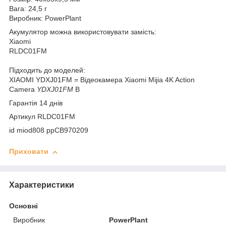
Вага: 24,5 г
Виробник: PowerPlant
Акумулятор можна використовувати замість:
Xiaomi
RLDC01FM
Підходить до моделей:
XIAOMI YDXJ01FM = Відеокамера Xiaomi Mijia 4K Action
Camera
YDXJ01FM
B
Гарантія 14 днів
Артикул RLDC01FM
id miod808 ppCB970209
Приховати
Характеристики
Основні
Виробник
PowerPlant