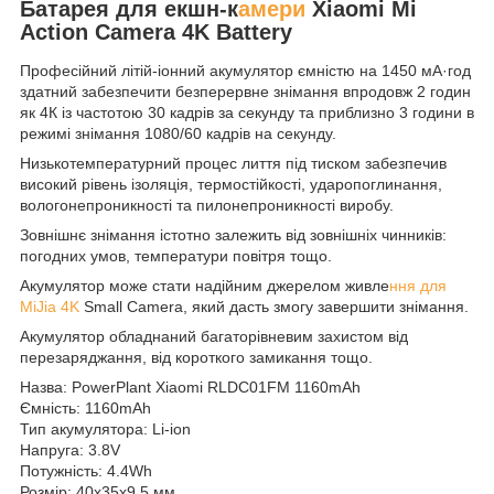
Батарея для екшн-к
амери
Xiaomi Mi
Action Camera 4K Battery
Професійний літій-іонний акумулятор ємністю на 1450 мА·год
здатний забезпечити безперервне знімання впродовж 2 годин
як 4К із частотою 30 кадрів за секунду та приблизно 3 години в
режимі знімання 1080/60 кадрів на секунду.
Низькотемпературний процес лиття під тиском забезпечив
високий рівень ізоляція, термостійкості, ударопоглинання,
вологонепроникності та пилонепроникності виробу.
Зовнішнє знімання істотно залежить від зовнішніх чинників:
погодних умов, температури повітря тощо.
Акумулятор може стати надійним джерелом живле
ння для
MiJia 4K
Small Camera, який дасть змогу завершити знімання.
Акумулятор обладнаний багаторівневим захистом від
перезаряджання, від короткого замикання тощо.
Назва: PowerPlant Xiaomi RLDC01FM 1160mAh
Ємність: 1160mAh
Тип акумулятора: Li-ion
Напруга: 3.8V
Потужність: 4.4Wh
Розмір: 40x35x9,5 мм