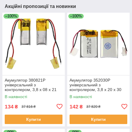
Акційні пропозиції та новинки
–100%
–100%
Акумулятор 380821P
Акумулятор 352030P
універсальний з
універсальний з
контролером, 3,8 х 08 х 21
контролером, 3,8 х 20 х 30
мм (35 mAh)/ для TWS
мм (250 mAh)/ для TWS
В наявності
В наявності
навушників, bluetooth
навушників, bluetooth
гарнітур, MP3 плеєрів
гарнітур, MP3 плеєрів
134
142
₴
₴
37 816 ₴
37 820 ₴
Купити
Купити