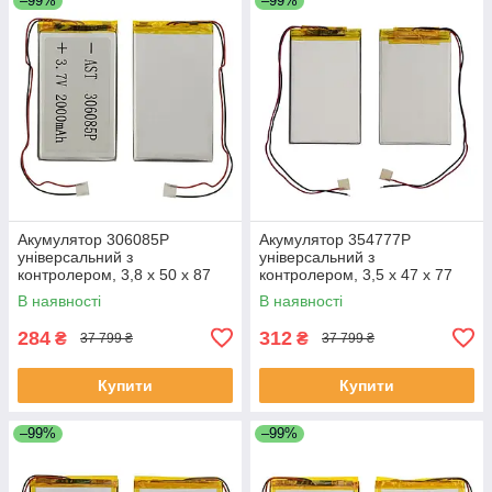
–99%
–99%
Акумулятор 306085P
Акумулятор 354777P
універсальний з
універсальний з
контролером, 3,8 х 50 х 87
контролером, 3,5 х 47 х 77
мм (1100 mAh)/ для
мм (1350 mAh)/ для
В наявності
В наявності
смартфона, планшета
смартфона, планшета
284
312
₴
₴
37 799 ₴
37 799 ₴
Купити
Купити
–99%
–99%