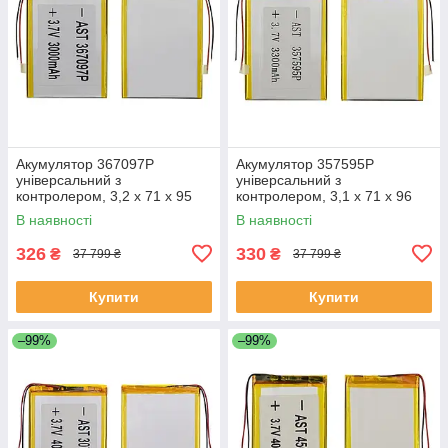
Акумулятор 367097P
Акумулятор 357595P
універсальний з
універсальний з
контролером, 3,2 х 71 х 95
контролером, 3,1 х 71 х 96
мм (3000 mAh)/Nomi Corsa
мм (3000 mAh)/ для
В наявності
В наявності
Tablet C070010/Nomi Corsa
смартфона, планшета
Pro C070020
326
330
₴
₴
37 799 ₴
37 799 ₴
Купити
Купити
–99%
–99%