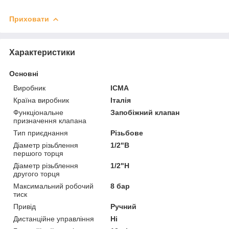
Приховати
Характеристики
Основні
Виробник
ICMA
Країна виробник
Італія
Функціональне
Запобіжний клапан
призначення клапана
Тип приєднання
Різьбове
Діаметр різьблення
1/2"В
першого торця
Діаметр різьблення
1/2"Н
другого торця
Максимальний робочий
8 бар
тиск
Привід
Ручний
Дистанційне управління
Ні