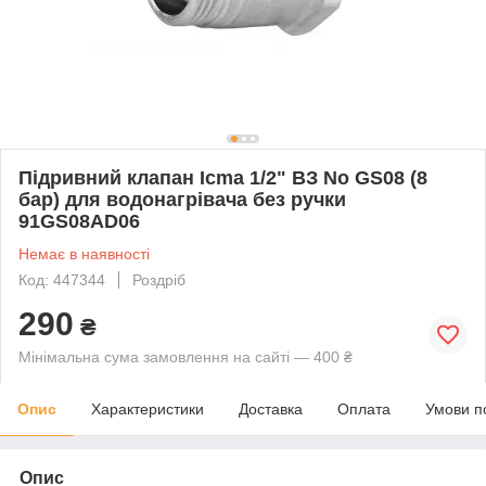
Підривний клапан Icma 1/2" ВЗ No GS08 (8
бар) для водонагрівача без ручки
91GS08AD06
Немає в наявності
Код: 447344
Роздріб
290
₴
Мінімальна сума замовлення на сайті — 400 ₴
Опис
Характеристики
Доставка
Оплата
Умови п
Опис