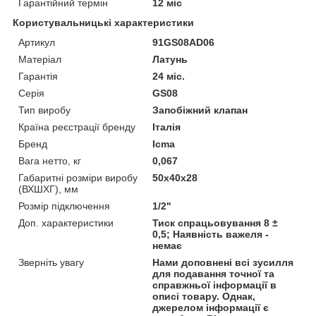
Гарантійний термін
12 міс
Користувальницькі характеристики
Артикул
91GS08AD06
Матеріал
Латунь
Гарантія
24 міс.
Серія
GS08
Тип виробу
Запобіжний клапан
Країна реєстрації бренду
Італія
Бренд
Icma
Вага нетто, кг
0,067
Габаритні розміри виробу
50х40х28
(ВХШХГ), мм
Розмір підключення
1/2"
Доп. характеристики
Тиск спрацьовування 8 ±
0,5; Наявність важеля -
немає
Зверніть увагу
Нами доповнені всі зусилля
для подавання точної та
справжньої інформації в
описі товару. Однак,
джерелом інформації є