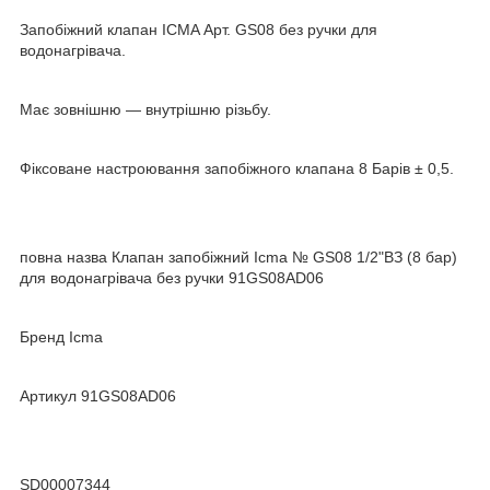
Запобіжний клапан ICMA Арт. GS08 без ручки для
водонагрівача.
Має зовнішню — внутрішню різьбу.
Фіксоване настроювання запобіжного клапана 8 Барів ± 0,5.
повна назва Клапан запобіжний Icma № GS08 1/2"ВЗ (8 бар)
для водонагрівача без ручки 91GS08AD06
Бренд Icma
Артикул 91GS08AD06
SD00007344