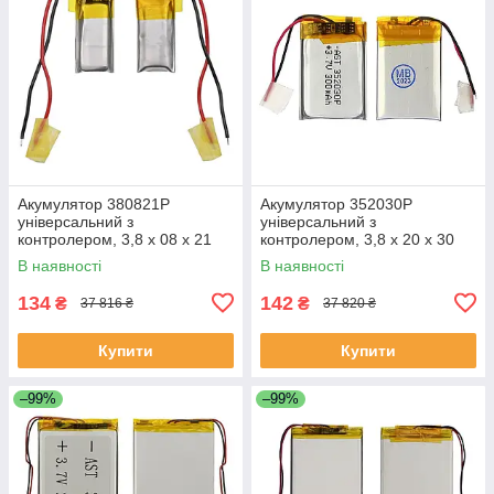
Акумулятор 380821P
Акумулятор 352030P
універсальний з
універсальний з
контролером, 3,8 х 08 х 21
контролером, 3,8 х 20 х 30
мм (35 mAh)/ для TWS
мм (250 mAh)/ для TWS
В наявності
В наявності
навушників, bluetooth
навушників, bluetooth
гарнітур, MP3 плеєрів
гарнітур, MP3 плеєрів
134
142
₴
₴
37 816 ₴
37 820 ₴
Купити
Купити
–99%
–99%