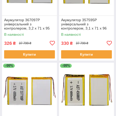
Акумулятор 367097P
Акумулятор 357595P
універсальний з
універсальний з
контролером, 3,2 х 71 х 95
контролером, 3,1 х 71 х 96
мм (3000 mAh)/Nomi Corsa
мм (3000 mAh)/ для
В наявності
В наявності
Tablet C070010/Nomi Corsa
смартфона, планшета
Pro C070020
326
330
₴
₴
37 799 ₴
37 799 ₴
Купити
Купити
–99%
–99%