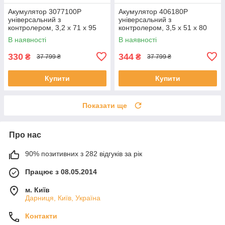
Акумулятор 3077100P
Акумулятор 406180P
універсальний з
універсальний з
контролером, 3,2 х 71 х 95
контролером, 3,5 х 51 х 80
мм (3000 mAh)/ для
мм (1600 mAh)/ для
В наявності
В наявності
смартфона, планшета
смартфона, планшета
330
344
₴
₴
37 799 ₴
37 799 ₴
Купити
Купити
Показати ще
Про нас
90% позитивних з 282 відгуків за рік
Працює з 08.05.2014
м. Київ
Дарниця, Київ, Україна
Контакти