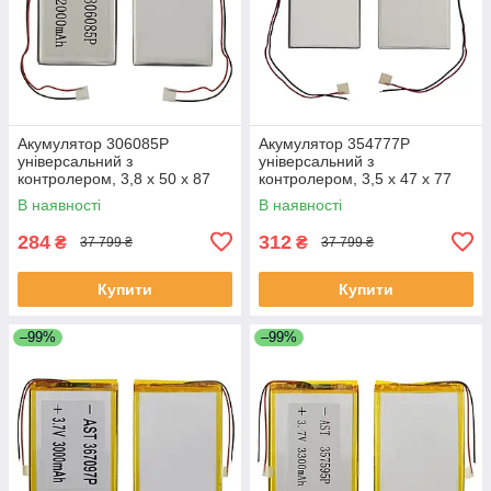
Акумулятор 306085P
Акумулятор 354777P
універсальний з
універсальний з
контролером, 3,8 х 50 х 87
контролером, 3,5 х 47 х 77
мм (1100 mAh)/ для
мм (1350 mAh)/ для
В наявності
В наявності
смартфона, планшета
смартфона, планшета
284
312
₴
₴
37 799 ₴
37 799 ₴
Купити
Купити
–99%
–99%