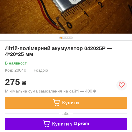
Літій-полімерний акумулятор 042025P —
4*20*25 мм
В наявності
Код: 28040
Роздріб
275
₴
Мінімальна сума замовлення на сайті — 400 ₴
Купити
або
Купити з