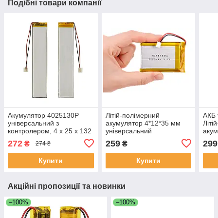
Подібні товари компанії
Акумулятор 4025130P
Літій-полімерний
АКБ 
універсальний з
акумулятор 4*12*35 мм
Літі
контролером, 4 х 25 х 132
універсальний
акум
мм (1500 mAh)/ для
272
259
299
₴
₴
274 ₴
смартфона, планшета
Купити
Купити
Акційні пропозиції та новинки
–100%
–100%