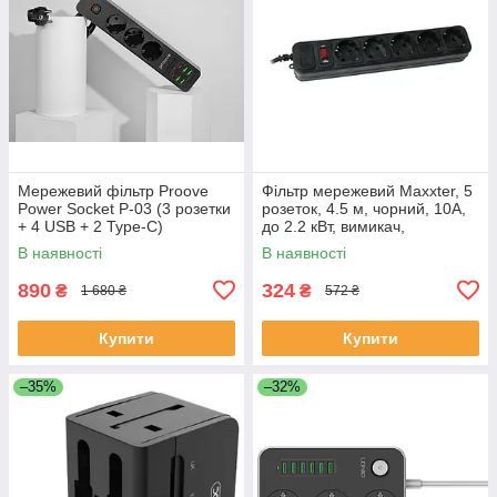
Мережевий фільтр Proove
Фільтр мережевий Maxxter, 5
Power Socket P-03 (3 розетки
розеток, 4.5 м, чорний, 10А,
+ 4 USB + 2 Type-C)
до 2.2 кВт, вимикач,
заземлення, 3x0.5 мм²
В наявності
В наявності
(SPM5-G-15B)
890
324
₴
₴
1 680 ₴
572 ₴
Купити
Купити
–35%
–32%