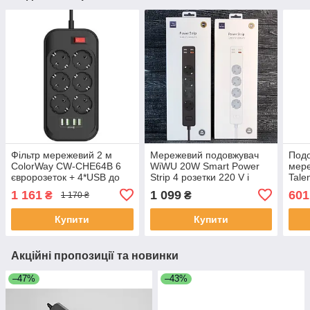
Фільтр мережевий 2 м
Мережевий подовжувач
Подо
ColorWay CW-CHE64B 6
WiWU 20W Smart Power
мер
євророзеток + 4*USB до
Strip 4 розетки 220 V і
Tale
2500 В
3USB
розе
1 161
1 099
601
₴
₴
1 170 ₴
біли
Купити
Купити
Акційні пропозиції та новинки
–47%
–43%