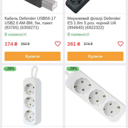
Кабель Defender USB04-17
Мережевий фільтр Defender
USB2.0 AM-BM, 5м, пакет
ES 1.8m 5 роз. чорний UA
(83765) (6358271)
(994840) (6922322)
В наявності
В наявності
174
261
₴
₴
250 ₴
374 ₴
Купити
Купити
–29%
–29%