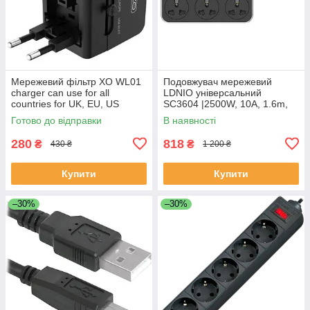
Мережевий фільтр XO WL01
Подовжувач мережевий
charger can use for all
LDNIO універсальний
countries for UK, EU, US
SC3604 |2500W, 10A, 1.6m,
Чорний
6usb, 3.4A|
Готово до відправки
В наявності
280
818
₴
₴
430 ₴
1 200 ₴
Купити
Купити
–30%
–30%