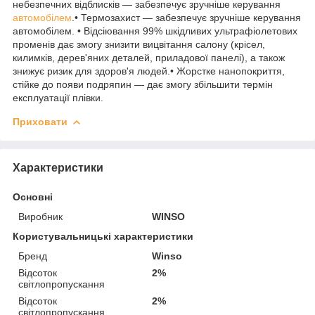
небезпечних відблисків — забезпечує зручніше керування
автомобілем
.• Термозахист — забезпечує зручніше керування
автомобілем. • Відсіювання 99% шкідливих ультрафіолетових
променів дає змогу знизити вицвітання салону (крісел,
килимків, дерев'яних деталей, приладової панелі), а також
знижує ризик для здоров'я людей.• Жорстке нанопокриття,
стійке до появи подряпин — дає змогу збільшити термін
експлуатації плівки.
Приховати
Характеристики
Основні
Виробник
WINSO
Користувальницькі характеристики
Бренд
Winso
Відсоток
2%
світлопропускання
Відсоток
2%
світлопропускання