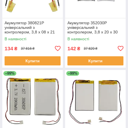
Акумулятор 380821P
Акумулятор 352030P
універсальний з
універсальний з
контролером, 3,8 х 08 х 21
контролером, 3,8 х 20 х 30
мм (35 mAh)/ для TWS
мм (250 mAh)/ для TWS
В наявності
В наявності
навушників, bluetooth
навушників, bluetooth
гарнітур, MP3 плеєрів
гарнітур, MP3 плеєрів
134
142
₴
₴
37 816 ₴
37 820 ₴
Купити
Купити
–99%
–99%