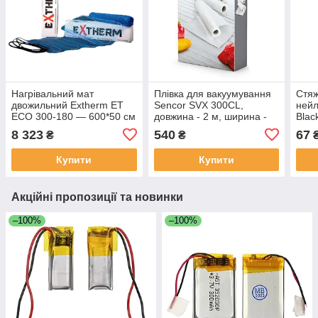
Нагрівальний мат
Плівка для вакуумування
Стяж
двожильний Extherm ET
Sencor SVX 300CL,
нейл
ECO 300-180 — 600*50 см
довжина - 2 м, ширина -
Blac
20 см, 3 рулони
8 323
540
67
₴
₴
Купити
Купити
Акційні пропозиції та новинки
–100%
–100%