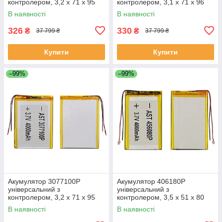
контролером, 3,2 х 71 х 95
контролером, 3,1 х 71 х 96
мм (3000 mAh)/Nomi Corsa
мм (3000 mAh)/ для
В наявності
В наявності
Tablet C070010/Nomi Corsa
смартфона, планшета
Pro C070020
326
330
₴
₴
37 799 ₴
37 799 ₴
Купити
Купити
–99%
–99%
Акумулятор 3077100P
Акумулятор 406180P
універсальний з
універсальний з
контролером, 3,2 х 71 х 95
контролером, 3,5 х 51 х 80
мм (3000 mAh)/ для
мм (1600 mAh)/ для
В наявності
В наявності
смартфона, планшета
смартфона, планшета