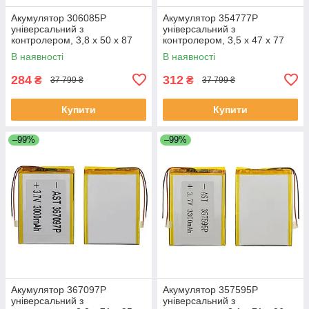
Акумулятор 306085P
Акумулятор 354777P
універсальний з
універсальний з
контролером, 3,8 х 50 х 87
контролером, 3,5 х 47 х 77
мм (1100 mAh)/ для
мм (1350 mAh)/ для
В наявності
В наявності
смартфона, планшета
смартфона, планшета
284
312
₴
₴
37 799 ₴
37 799 ₴
Купити
Купити
–99%
–99%
Акумулятор 367097P
Акумулятор 357595P
універсальний з
універсальний з