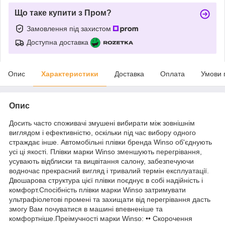
Що таке купити з Пром?
Замовлення під захистом
Доступна доставка
Опис
Характеристики
Доставка
Оплата
Умови 
Опис
Досить часто споживачі змушені вибирати між зовнішнім
виглядом і ефективністю, оскільки під час вибору одного
страждає інше. Автомобільні плівки бренда Winso об'єднують
усі ці якості. Плівки марки Winso зменшують перегрівання,
усувають відблиски та вицвітання салону, забезпечуючи
водночас прекрасний вигляд і тривалий термін експлуатації.
Двошарова структура цієї плівки поєднує в собі надійність і
комфорт.Спосібність плівки марки Winso затримувати
ультрафіолетові промені та захищати від перегрівання дасть
змогу Вам почуватися в машині впевненіше та
комфортніше.Преімучності марки Winso: •• Скорочення