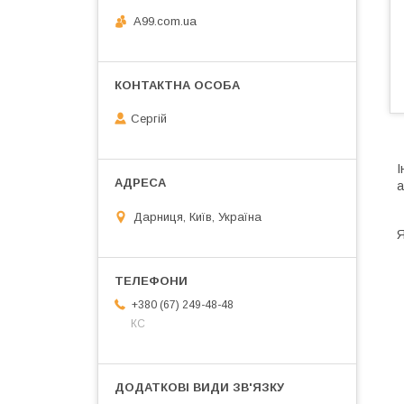
A99.com.ua
Сергій
І
а
Дарниця, Київ, Україна
+380 (67) 249-48-48
КС