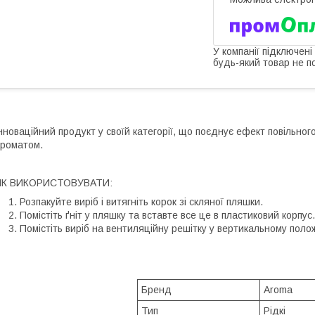
У компанії підключені
будь-який товар не п
нноваційний продукт у своїй категорії, що поєднує ефект повільно
роматом.
ЯК ВИКОРИСТОВУВАТИ:
Розпакуйте виріб і витягніть корок зі скляної пляшки.
Помістіть ґніт у пляшку та вставте все це в пластиковий корпус.
Помістіть виріб на вентиляційну решітку у вертикальному поло
Бренд
Aroma
Тип
Рідкі