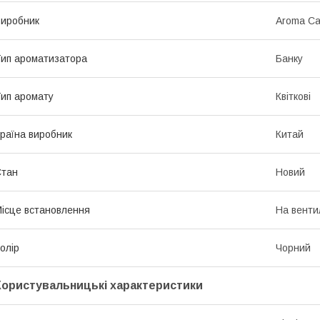
иробник
Aroma Ca
ип ароматизатора
Банку
ип аромату
Квіткові
раїна виробник
Китай
Стан
Новий
ісце встановлення
На венти
олір
Чорний
Користувальницькі характеристики