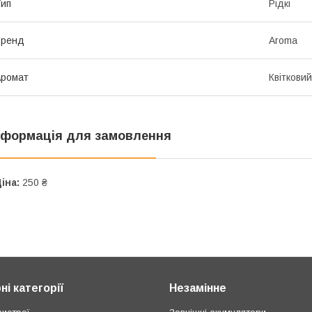
ип
Рідкі
Бренд
Aroma
Аромат
Квітковий
нформація для замовлення
іна:
250 ₴
і категорії
Незамінне