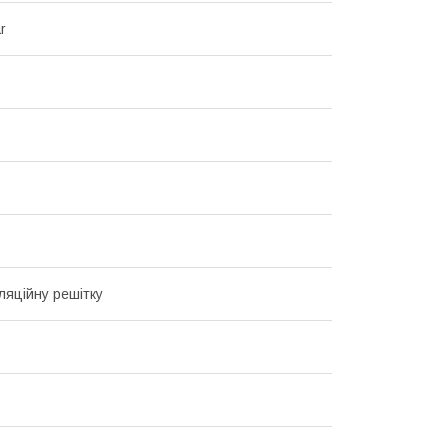
r
ляційну решітку