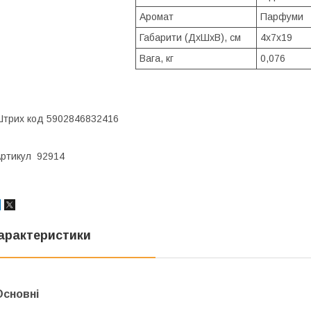
Аромат
Парфуми
Габарити (ДхШхВ), см
4x7x19
Вага, кг
0,076
трих код 5902846832416
ртикул 92914
арактеристики
Основні