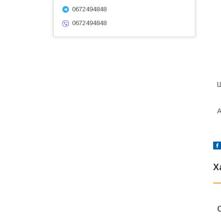
0672494848
0672494848
Ш
А
Х