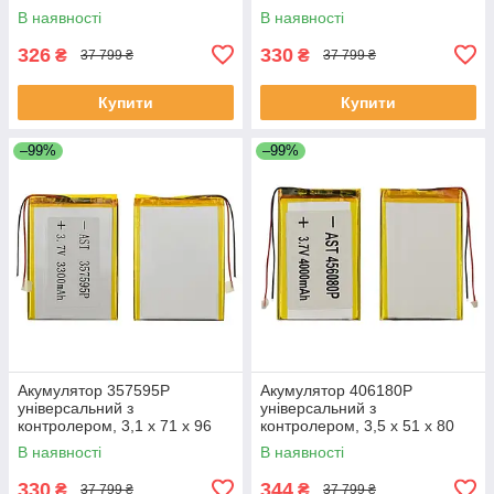
мм (3000 mAh)/Nomi Corsa
мм (3000 mAh)/ для
В наявності
В наявності
Tablet C070010/Nomi Corsa
смартфона, планшета
Pro C070020
326
330
₴
₴
37 799 ₴
37 799 ₴
Купити
Купити
–99%
–99%
Акумулятор 357595P
Акумулятор 406180P
універсальний з
універсальний з
контролером, 3,1 х 71 х 96
контролером, 3,5 х 51 х 80
мм (3000 mAh)/ для
мм (1600 mAh)/ для
В наявності
В наявності
смартфона, планшета
смартфона, планшета
330
344
₴
₴
37 799 ₴
37 799 ₴