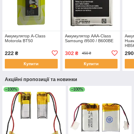
Аккумулятор A-Class
Аккумулятор AAA-Class
Акку
Motorola BT50
Samsung i9500 / B600BE
Huaw
HB5
222
302
290
₴
₴
450 ₴
Купити
Купити
Акційні пропозиції та новинки
–100%
–100%