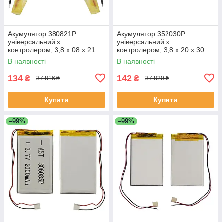
Акумулятор 380821P
Акумулятор 352030P
універсальний з
універсальний з
контролером, 3,8 х 08 х 21
контролером, 3,8 х 20 х 30
мм (35 mAh)/ для TWS
мм (250 mAh)/ для TWS
В наявності
В наявності
навушників, bluetooth
навушників, bluetooth
гарнітур, MP3 плеєрів
гарнітур, MP3 плеєрів
134
142
₴
₴
37 816 ₴
37 820 ₴
Купити
Купити
–99%
–99%