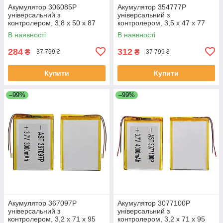
Акумулятор 306085P
Акумулятор 354777P
універсальний з
універсальний з
контролером, 3,8 х 50 х 87
контролером, 3,5 х 47 х 77
мм (1100 mAh)/ для
мм (1350 mAh)/ для
В наявності
В наявності
смартфона, планшета
смартфона, планшета
284
312
₴
₴
37 799 ₴
37 799 ₴
Купити
Купити
–99%
–99%
Акумулятор 367097P
Акумулятор 3077100P
універсальний з
універсальний з
контролером, 3,2 х 71 х 95
контролером, 3,2 х 71 х 95