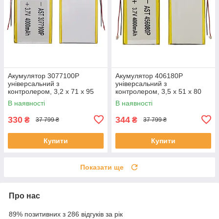
Акумулятор 3077100P
Акумулятор 406180P
універсальний з
універсальний з
контролером, 3,2 х 71 х 95
контролером, 3,5 х 51 х 80
мм (3000 mAh)/ для
мм (1600 mAh)/ для
В наявності
В наявності
смартфона, планшета
смартфона, планшета
330
344
₴
₴
37 799 ₴
37 799 ₴
Купити
Купити
Показати ще
Про нас
89% позитивних з 286 відгуків за рік