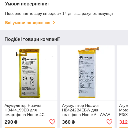
Умови повернення
Повернення товару впродовж 14 днів за рахунок покупця
Всі умови повернення
Подібні товари компанії
Акумулятор Huawei
Акумулятор Huawei
Акум
HB444199EB для
HB4242B4EBW для
Moto
смартфона Honor 4C —
телефона Honor 6 - AAAA-
E3/X
AAAA-Class
Class
AAA
290
360
312
₴
₴