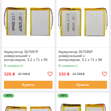
Акумулятор 367097P
Акумулятор 357595P
універсальний з
універсальний з
контролером, 3,2 х 71 х 95
контролером, 3,1 х 71 х 96
мм (3000 mAh)/Nomi Corsa
мм (3000 mAh)/ для
В наявності
В наявності
Tablet C070010/Nomi Corsa
смартфона, планшета
Pro C070020
326
330
₴
₴
37 799 ₴
37 799 ₴
Купити
Купити
–99%
–99%