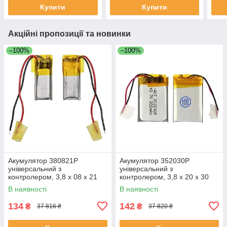
Купити
Купити
Акційні пропозиції та новинки
–100%
–100%
Акумулятор 380821P
Акумулятор 352030P
універсальний з
універсальний з
контролером, 3,8 х 08 х 21
контролером, 3,8 х 20 х 30
мм (35 mAh)/ для TWS
мм (250 mAh)/ для TWS
В наявності
В наявності
навушників, bluetooth
навушників, bluetooth
гарнітур, MP3 плеєрів
гарнітур, MP3 плеєрів
134
142
₴
₴
37 816 ₴
37 820 ₴