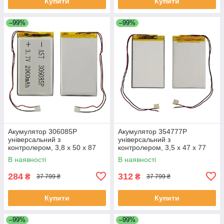
Купити
Купити
–99%
–99%
Акумулятор 306085P
Акумулятор 354777P
універсальний з
універсальний з
контролером, 3,8 х 50 х 87
контролером, 3,5 х 47 х 77
мм (1100 mAh)/ для
мм (1350 mAh)/ для
В наявності
В наявності
смартфона, планшета
смартфона, планшета
284
312
₴
₴
37 799 ₴
37 799 ₴
Купити
Купити
–99%
–99%