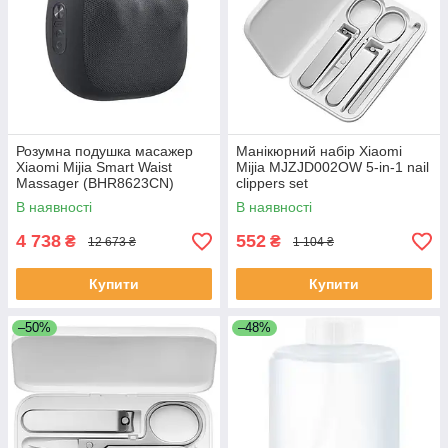
Розумна подушка масажер
Манікюрний набір Xiaomi
Xiaomi Mijia Smart Waist
Mijia MJZJD002OW 5-in-1 nail
Massager (BHR8623CN)
clippers set
В наявності
В наявності
4 738
552
₴
₴
12 673 ₴
1 104 ₴
Купити
Купити
–50%
–48%