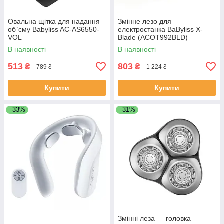
Овальна щітка для надання
Змінне лезо для
об`єму Babyliss AC-AS6550-
електростанка BaByliss X-
VOL
Blade (ACOT992BLD)
В наявності
В наявності
513
803
₴
₴
789 ₴
1 224 ₴
Купити
Купити
–33%
–31%
Змінні леза — головка —