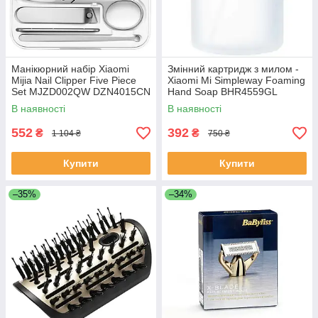
Манікюрний набір Xiaomi
Змінний картридж з милом -
Mijia Nail Clipper Five Piece
Xiaomi Mi Simpleway Foaming
Set MJZD002QW DZN4015CN
Hand Soap BHR4559GL
В наявності
В наявності
552
392
₴
₴
1 104 ₴
750 ₴
Купити
Купити
–35%
–34%