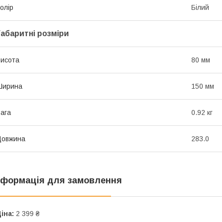
олір
Білий
Габаритні розміри
исота
80 мм
Ширина
150 мм
ага
0.92 кг
Довжина
283.0
нформація для замовлення
іна:
2 399 ₴