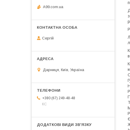
п
A99.com.ua
Д
з
р
Р
Л
Сергій
л
К
в
К
к
Дарниця, Київ, Україна
О
Г
Н
Р
П
+380 (67) 249-48-48
Т
КС
М
Р
Є
Ж