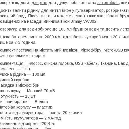
оверхні підлоги,
дзеркал
для душу, лобового скла
автомобіля
, пли
осить залити рідину для миття вікон у пульверизатор, розбризкат
асохлий бруд. Після цього ви можете легко та швидко зібрати бруд
озміщених на насадці мийника вікон Jimmy VW302.
езервуар для води збирає до 100 мл брудної води та досить легк
ітієва батарея ємністю 2000 мА·год забезпечує приблизно 20 хви
ише за 2-3 години.
омплект постачання містить мийник вікон, мікрофібру, Micro-USB каб
смоктувальним отвором.
омплектація:
Пилосос
, очисна головка, USB-кабель, Тканина, Бак д
омплекті — 1 шт.
чисна рідина — 100 мл
умовий скребок
асадка з мікрофібри
івень шуму — Менший 70 дБ
отужність — 18 Вт
ип прибирання — Волога
атеріал корпусу — пластик
обота від акумулятора — понад 20 хвилин
мність акумулятора — 2 мА·год
ивлення від мережі 220 В-ні