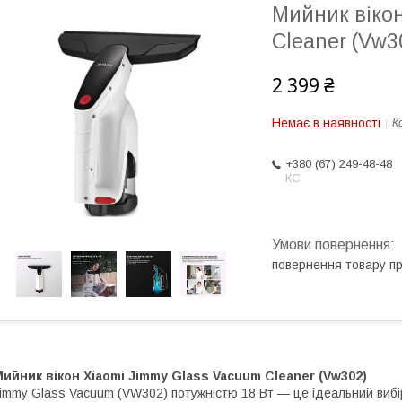
Мийник віко
Cleaner (Vw3
2 399 ₴
Немає в наявності
К
+380 (67) 249-48-48
КС
повернення товару п
ийник вікон Xiaomi Jimmy Glass Vacuum Cleaner (Vw302)
immy Glass Vacuum (VW302) потужністю 18 Вт — це ідеальний вибі