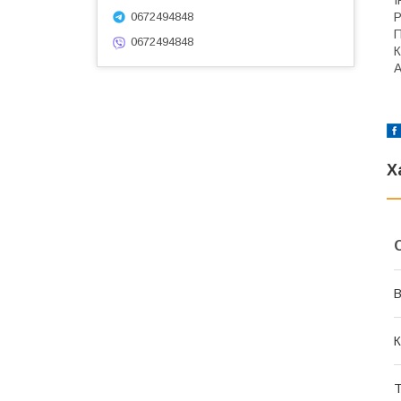
І
0672494848
Р
П
0672494848
К
А
Х
В
К
Т