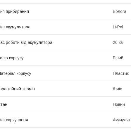
ип прибирання
Волога
ип акумулятора
Li-Pol
ас роботи від акумулятора
20 хв
олір корпусу
Білий
атеріал корпусу
Пластик
арантійний термін
6 міс
Стан
Новий
ип харчування
Акумулят