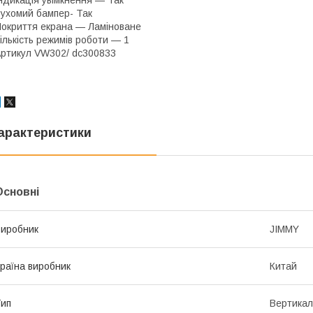
ндикація увімкнення — Так
ухомий бампер- Так
окриття екрана — Ламіноване
ількість режимів роботи — 1
ртикул VW302/ dc300833
арактеристики
Основні
иробник
JIMMY
раїна виробник
Китай
ип
Вертикал