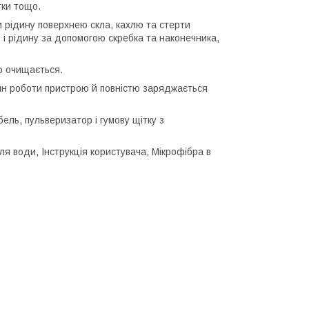
тки тощо.
и рідину поверхнею скла, кахлю та стерти
 і рідину за допомогою скребка та наконечника,
о очищається.
лин роботи пристрою й повністю заряджається
ель, пульверизатор і гумову щітку з
ля води, Інструкція користувача, Мікрофібра в