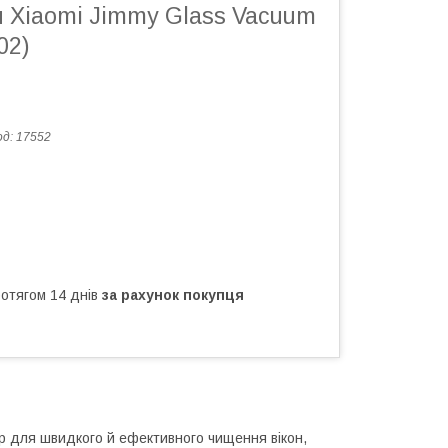
н Xiaomi Jimmy Glass Vacuum
02)
од:
17552
ротягом 14 днів
за рахунок покупця
р для швидкого й ефективного чищення вікон,