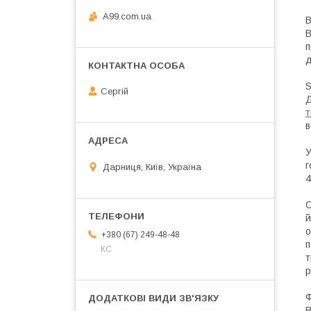
A99.com.ua
В
В
п
д
S
Сергій
Д
т
в
У
г
Дарниця, Київ, Україна
4
О
й
о
+380 (67) 249-48-48
п
КС
т
р
Ф
В