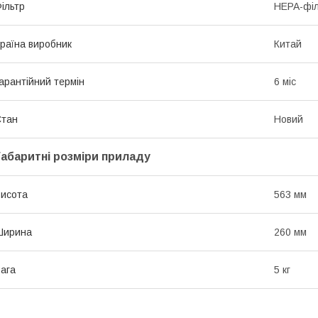
ільтр
HEPA-філ
раїна виробник
Китай
арантійний термін
6 міс
Стан
Новий
Габаритні розміри приладу
исота
563 мм
Ширина
260 мм
ага
5 кг