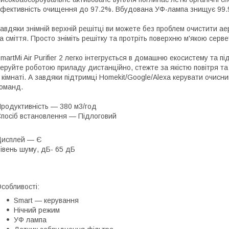
фективність очищення до 97.2%. Вбудована УФ-лампа знищує 99.9% 
авдяки знімній верхній решітці ви можете без проблем очистити аеро
а сміття. Просто зніміть решітку та протріть поверхню м'якою серв
martMi Air Purifier 2 легко інтегрується в домашню екосистему та 
еруйте роботою приладу дистанційно, стежте за якістю повітря та
 кімнаті. А завдяки підтримці Homekit/Google/Alexa керувати очис
оманд.
родуктивність — 380 м3/год
посіб встановлення — Підлоговий
Дисплей — Є
івень шуму, дБ- 65 дБ
Особливості:
Smart — керування
Нічний режим
УФ лампа