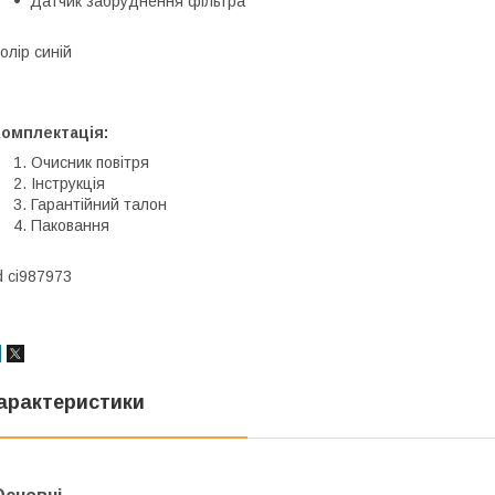
Датчик забруднення фільтра
олір синій
Комплектація:
Очисник повітря
Інструкція
Гарантійний талон
Паковання
d ci987973
арактеристики