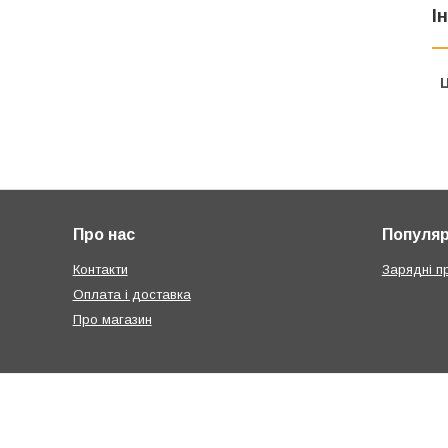
І
Ц
Про нас
Популярн
Контакти
Зарядні п
Оплата і доставка
Про магазин