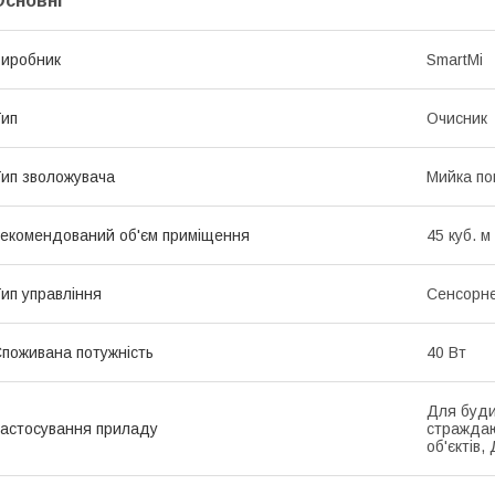
Основні
иробник
SmartMi
ип
Очисник
ип зволожувача
Мийка по
екомендований об'єм приміщення
45 куб. м
ип управління
Сенсорн
поживана потужність
40 Вт
Для буди
астосування приладу
страждаю
об'єктів,