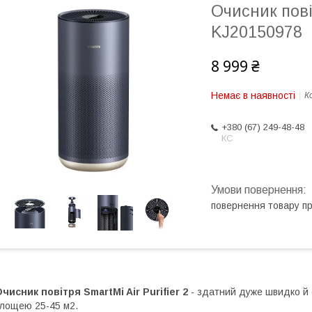
Очисник повіт
KJ20150978
8 999 ₴
Немає в наявності
К
+380 (67) 249-48-48
КС
повернення товару п
чисник повітря SmartMi Air Purifier 2
- здатний дуже швидко й 
лощею 25-45 м2.