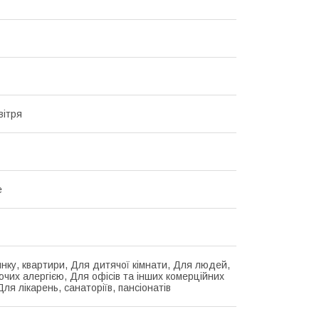
вітря
е
нку, квартири, Для дитячої кімнати, Для людей,
чих алергією, Для офісів та інших комерційних
 Для лікарень, санаторіїв, пансіонатів