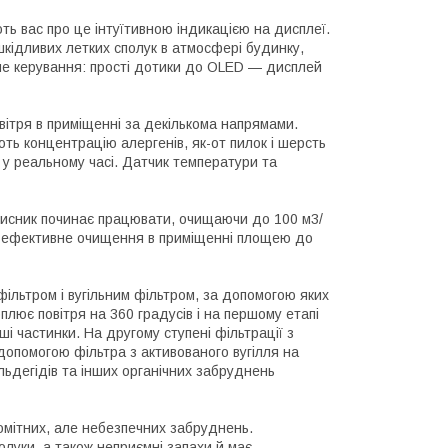
ють вас про це інтуїтивною індикацією на дисплеї.
шкідливих летких сполук в атмосфері будинку,
орне керування: прості дотики до OLED — дисплей
овітря в приміщенні за декількома напрямами.
ють концентрацію алергенів, як-от пилок і шерсть
 у реальному часі. Датчик температури та
чисник починає працювати, очищаючи до 100 м3/
чує ефективне очищення в приміщенні площею до
 фільтром і вугільним фільтром, за допомогою яких
лює повітря на 360 градусів і на першому етапі
і частинки. На другому ступені фільтрації з
допомогою фільтра з активованого вугілля на
ьдегідів та інших органічних забруднень
помітних, але небезпечних забруднень.
олуки, а також неприємні запахи й має