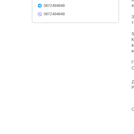
е
0672494848
0672494848
З
т
S
К
в
к
П
С
Р