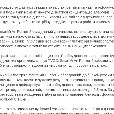
исокоточні
датчики
стежать за якістю повітря в кімнаті та інформу
и в будь-який момент можете дізнатися концентрацію алергенів і 
росто глянувши на дисплей. SmartMi Air Purifier 2 підтримує сенс
адуть змогу вибрати потрібну швидкість і режим роботи приладу.
martMi Air Purifier 2 обладнаний датчиками, які аналізують стани п
атчики вимірюють кількість пилу та інших забруднювачів, відстежу
варин
. Датчик TVOC здійснює моніторинг летких органічних сполук
ологості з високою точністю стежить за змінами цих показників.
 разі виявлення високої концентрації забруднювальних речовин о
од летких органічних сполук TVOC. SmartMi Air Purifier 2 забезпе
5 м кв, створюючи здоровий мікроклімат для роботи та релаксу.
чисник повітря SmartMi Air Purifier 2 обладнаний дрібнокомірковим
ому вдається досягти чудових результатів очищення. Прилад захоп
чищення відфільтровує великі забруднювачі, волосся, шерсть та інш
овітря видаляються найдрібніші частинки розміром до 0,3 мкм. За 
ретьому етапі очищення відбувається поглинання бензолів, формал
озміром 0.1 мкм.
ільтр з активованим вугіллям і УФ-лампа очищають повітря від не
исокоабсорбувальне активоване вугілля поглинає леткі органічні сп