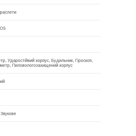
браслети
IOS
тр, Ударостійкий корпус, Будильник, Гіроскоп,
метр, Пиловологозахищений корпус
вий
 Звукове