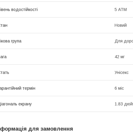
івень водостійкості
5 АТМ
Стан
Новий
ікова група
Для дор
ага
42 мг
тать
Унісекс
арантійний термін
6 міс
іагональ екрану
1.83 дю
нформація для замовлення