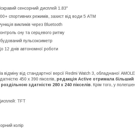
скравий сенсорний дисплей 1.83"
00+ спортивних режимів, захист від води 5 ATM
ункція викликів через Bluetooth
онтроль сну та серцевого ритму
будований пульсоксиметр
о 12 днів автономної роботи
а відміну від стандартної версії Redmi Watch 3, обладнаної AMO
датністю 450 х 390 пікселів,
редакція Active отримала більший
 роздільною здатністю 280 х 240 пікселів
. Крім того, у полегше
исплей: TFT
орний колір