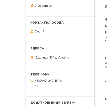
A99.com.ua
Я
1
Ф
К
Сергій
В
Д
Дарниця, Київ, Україна
Н
з
з
Д
+380 (67) 249-48-48
КС
Ч