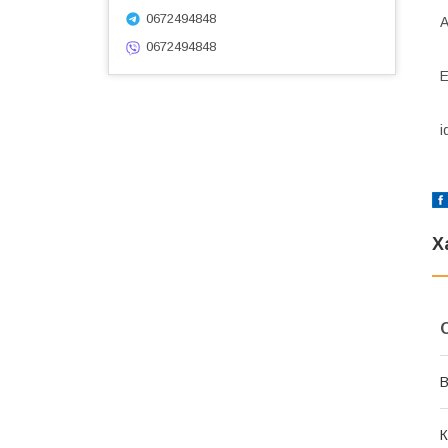
0672494848
А
0672494848
E
i
Х
В
К