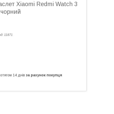
аслет Xiaomi Redmi Watch 3
l чорний
од:
11871
ротягом 14 днів
за рахунок покупця