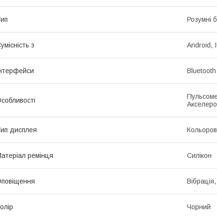
ип
Розумні 
умісність з
Android, 
нтерфейси
Bluetooth
Пульсоме
собливості
Акселеро
ип дисплея
Кольоро
атеріал ремінця
Силікон
повіщення
Вібрація,
олір
Чорний