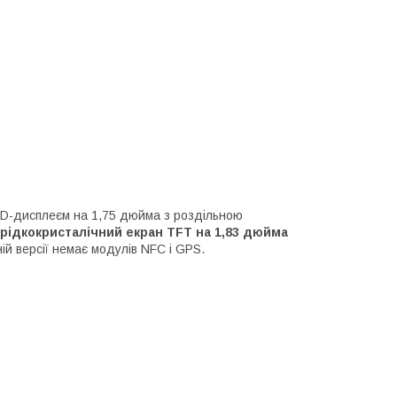
LED-дисплеєм на 1,75 дюйма з роздільною
 рідкокристалічний екран TFT на 1,83 дюйма
ній версії немає модулів NFC і GPS.