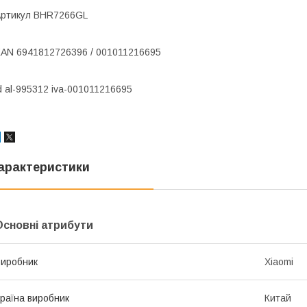
ртикул BHR7266GL
AN 6941812726396 / 001011216695
d al-995312 iva-001011216695
арактеристики
Основні атрибути
иробник
Xiaomi
раїна виробник
Китай