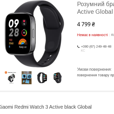
Розумний бр
Active Globa
4 799 ₴
Немає в наявності
К
+380 (67) 249-48-48
КС
повернення товару п
Xiaomi Redmi Watch 3 Active black Global