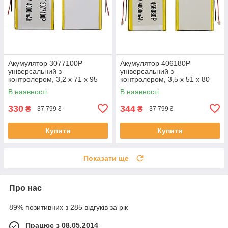
Акумулятор 3077100P
Акумулятор 406180P
універсальний з
універсальний з
контролером, 3,2 х 71 х 95
контролером, 3,5 х 51 х 80
мм (3000 mAh)/ для
мм (1600 mAh)/ для
В наявності
В наявності
смартфона, планшета
смартфона, планшета
330
344
₴
₴
37 799 ₴
37 799 ₴
Купити
Купити
Показати ще
Про нас
89% позитивних з 285 відгуків за рік
Працює з 08.05.2014