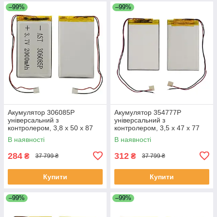
–99%
–99%
Акумулятор 306085P
Акумулятор 354777P
універсальний з
універсальний з
контролером, 3,8 х 50 х 87
контролером, 3,5 х 47 х 77
мм (1100 mAh)/ для
мм (1350 mAh)/ для
В наявності
В наявності
смартфона, планшета
смартфона, планшета
284
312
₴
₴
37 799 ₴
37 799 ₴
Купити
Купити
–99%
–99%