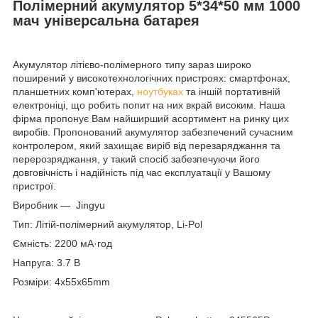
Полімерний акумулятор 5*34*50 мм 1000
мач універсальна батарея
Акумулятор літієво-полімерного типу зараз широко
поширений у високотехнологічних пристроях: смартфонах,
планшетних комп'ютерах,
ноутбуках
та іншій портативній
електроніці, що робить попит на них вкрай високим. Наша
фірма пропонує Вам найширший асортимент на ринку цих
виробів. Пропонований акумулятор забезпечений сучасним
контролером, який захищає виріб від перезаряджання та
перерозряджання, у такий спосіб забезпечуючи його
довговічність і надійність під час експлуатації у Вашому
пристрої.
Виробник — Jingyu
Тип: Літій-полімерний акумулятор, Li-Pol
Ємність: 2200 мА·год
Напруга: 3.7 В
Розміри: 4x55x65mm