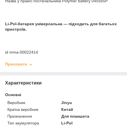
Назва у прайсі постачальника Polymer battery 045565P
Li-Pol-батарея універсальна — підходить для багатьох
пристроїв.
id mma-00022414
Приховати
Характеристики
Основні
Виробник
Jinyu
Країна виробник
Китай
Призначення
Для планшета
Тип акумулятора
Li-Pol