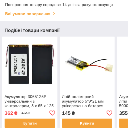
Повернення товару впродовж 14 днів за рахунок покупця
Всі умови повернення
Подібні товари компанії
Акумулятор 3065125P
Літій-полімерний
Акум
універсальний з
акумулятор 5*9*21 мм
літі
контролером, 3 х 65 х 125
універсальна батарея
5000
мм (2500 mAh)/ для
362
145
355
₴
₴
372 ₴
планшета
Купити
Купити