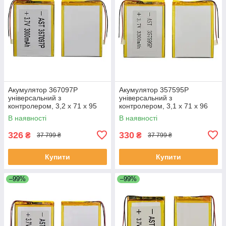
Акумулятор 367097P
Акумулятор 357595P
універсальний з
універсальний з
контролером, 3,2 х 71 х 95
контролером, 3,1 х 71 х 96
мм (3000 mAh)/Nomi Corsa
мм (3000 mAh)/ для
В наявності
В наявності
Tablet C070010/Nomi Corsa
смартфона, планшета
Pro C070020
326
330
₴
₴
37 799 ₴
37 799 ₴
Купити
Купити
–99%
–99%