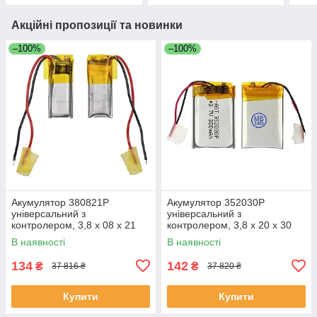
Акційні пропозиції та новинки
–100%
–100%
Акумулятор 380821P
Акумулятор 352030P
універсальний з
універсальний з
контролером, 3,8 х 08 х 21
контролером, 3,8 х 20 х 30
мм (35 mAh)/ для TWS
мм (250 mAh)/ для TWS
В наявності
В наявності
навушників, bluetooth
навушників, bluetooth
гарнітур, MP3 плеєрів
гарнітур, MP3 плеєрів
134
142
₴
₴
37 816 ₴
37 820 ₴
Купити
Купити