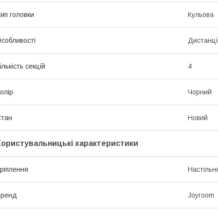
ип головки
Кульова
собливості
Дистанці
ількість секцій
4
олір
Чорний
Стан
Новий
Користувальницькі характеристики
ріплення
Настільн
Бренд
Joyroom