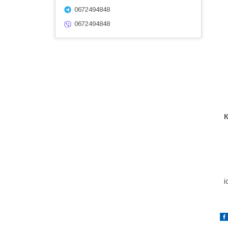
0672494848
0672494848
i