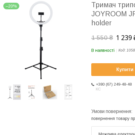
Тримач трипо
–20%
JOYROOM JR-Z
holder
1 239 
1 550 ₴
В наявності
Код:
1058
Купити
+380 (67) 249-48-48
КС
повернення товару п