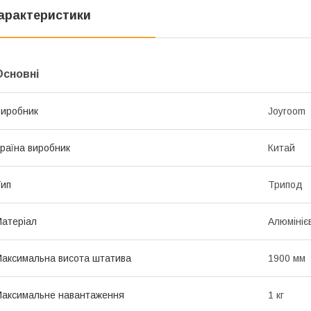
арактеристики
Основні
иробник
Joyroom
раїна виробник
Китай
ип
Трипод
атеріал
Алюмініє
аксимальна висота штатива
1900 мм
аксимальне навантаження
1 кг