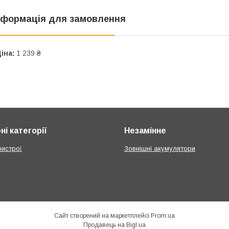
нформація для замовлення
іна:
1 239 ₴
і категорії
Незамінне
ристрої
Зовнішні акумулятори
Сайт створений на маркетплейсі
Prom.ua
Продавець на Bigl.ua