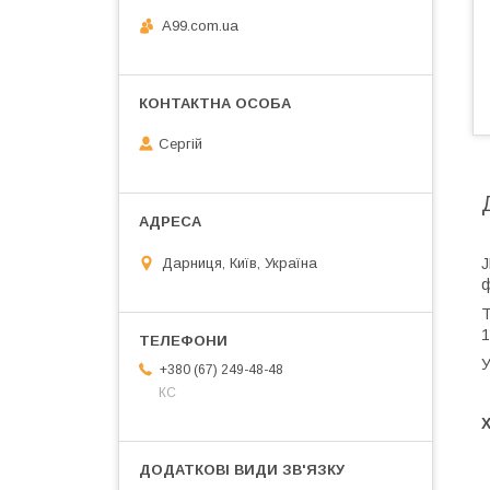
A99.com.ua
Сергій
J
Дарниця, Київ, Україна
ф
Т
1
У
+380 (67) 249-48-48
КС