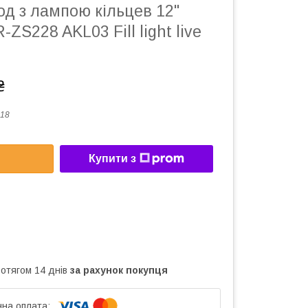
д з лампою кільцев 12"
S228 AKL03 Fill light live
₴
18
Купити з
ротягом 14 днів
за рахунок покупця