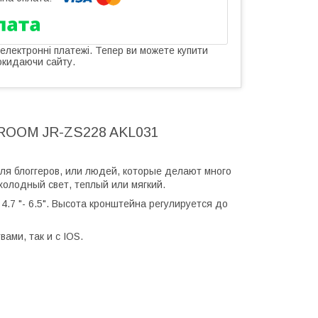
 електронні платежі. Тепер ви можете купити
окидаючи сайту.
YROOM JR-ZS228 AKL031
для блоггеров, или людей, которые делают много
олодный свет, теплый или мягкий.
7 "- 6.5". Высота кронштейна регулируется до
ами, так и с IOS.