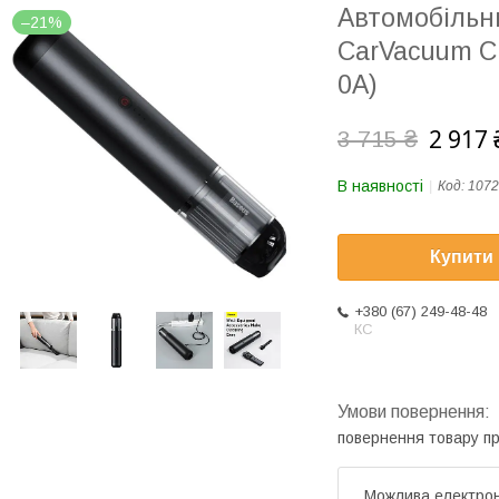
Автомобільн
–21%
CarVacuum C
0A)
2 917 
3 715 ₴
В наявності
Код:
1072
Купити
+380 (67) 249-48-48
КС
повернення товару п