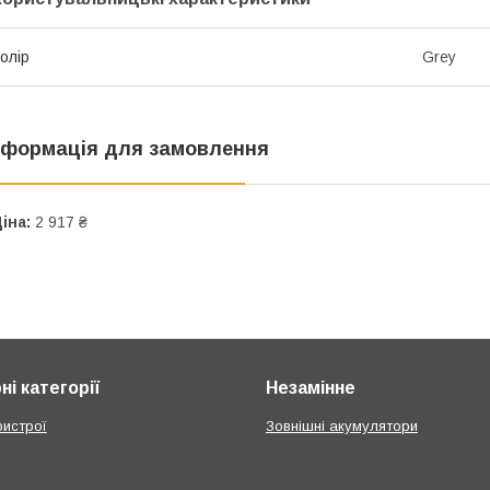
олір
Grey
нформація для замовлення
іна:
2 917 ₴
і категорії
Незамінне
ристрої
Зовнішні акумулятори