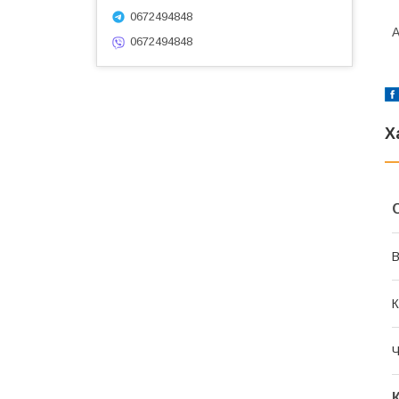
0672494848
0672494848
Х
В
К
Ч