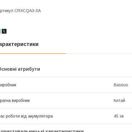
Артикул CRXCQA3-0A
арактеристики
Основні атрибути
иробник
Baseus
раїна виробник
Китай
ас роботи від акумулятора
45 хв
Користувальницькі характеристики