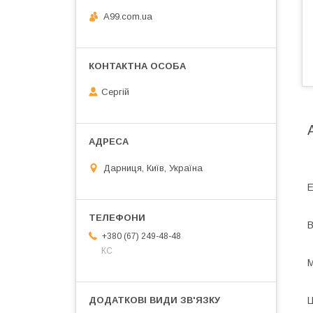
A99.com.ua
Сергій
Дарниця, Київ, Україна
Е
В
+380 (67) 249-48-48
КС
М
Ц