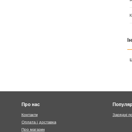
К
І
Ц
Про нас
Популярн
Контакти
Зарядні п
Оплата і доставка
Про магазин