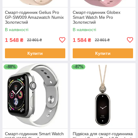
Смарт-годинник Gelius Pro
Смарт-годинник Globex
GP-SW009 Amazwatch Numix
Smart Watch Me Pro
Золотистий
Золотистий
В наявності
В наявності
1 548
1 584
₴
₴
22 801 ₴
22 801 ₴
Купити
Купити
–88%
–87%
Смарт-годинник Smart Watch
Підвіска для смарт-годинника