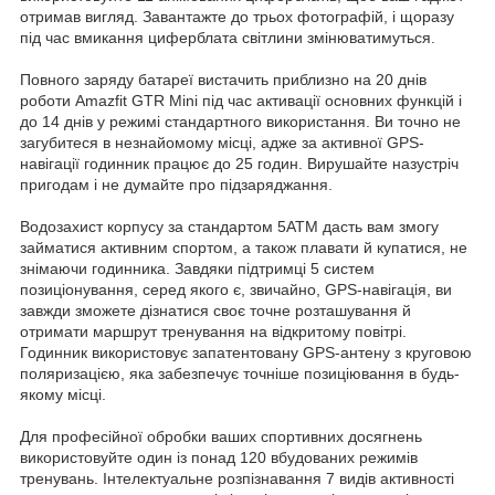
отримав вигляд. Завантажте до трьох фотографій, і щоразу
під час вмикання циферблата світлини змінюватимуться.
Повного заряду батареї вистачить приблизно на 20 днів
роботи Amazfit GTR Mini під час активації основних функцій і
до 14 днів у режимі стандартного використання. Ви точно не
загубитеся в незнайомому місці, адже за активної GPS-
навігації годинник працює до 25 годин. Вирушайте назустріч
пригодам і не думайте про підзаряджання.
Водозахист корпусу за стандартом 5ATM дасть вам змогу
займатися активним спортом, а також плавати й купатися, не
знімаючи годинника. Завдяки підтримці 5 систем
позиціонування, серед якого є, звичайно, GPS-навігація, ви
завжди зможете дізнатися своє точне розташування й
отримати маршрут тренування на відкритому повітрі.
Годинник використовує запатентовану GPS-антену з круговою
поляризацією, яка забезпечує точніше позиціювання в будь-
якому місці.
Для професійної обробки ваших спортивних досягнень
використовуйте один із понад 120 вбудованих режимів
тренувань. Інтелектуальне розпізнавання 7 видів активності