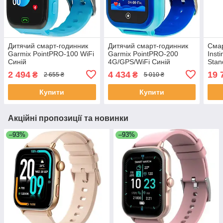
Дитячий смарт-годинник
Дитячий смарт-годинник
Смар
Garmix PointPRO-100 WiFi
Garmix PointPRO-200
Inst
Синій
4G/GPS/WiFi Синій
Stan
Gran
2 494
4 434
19 
₴
₴
2 655 ₴
5 010 ₴
Купити
Купити
Акційні пропозиції та новинки
–93%
–93%