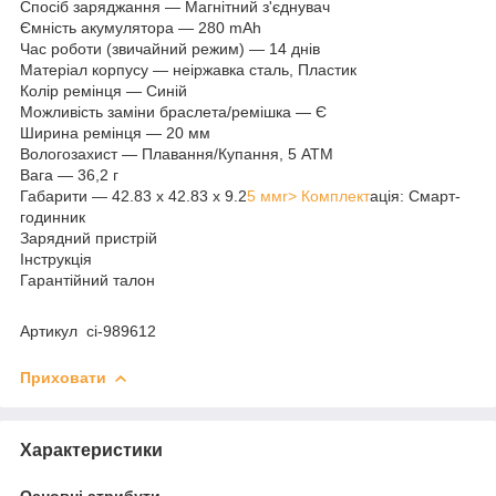
Спосіб заряджання — Магнітний з'єднувач
Ємність акумулятора — 280 mAh
Час роботи (звичайний режим) — 14 днів
Матеріал корпусу — неіржавка сталь, Пластик
Колір ремінця — Синій
Можливість заміни браслета/ремішка — Є
Ширина ремінця — 20 мм
Вологозахист — Плавання/Купання, 5 ATM
Вага — 36,2 г
Габарити — 42.83 x 42.83 x 9.2
5 ммr
> Комплект
ація: Смарт-
годинник
Зарядний пристрій
Інструкція
Гарантійний талон
Артикул ci-989612
Приховати
Характеристики
Основні атрибути