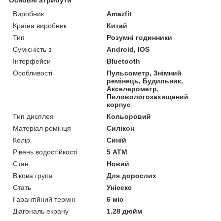
Виробник
Amazfit
Країна виробник
Китай
Тип
Розумні годинники
Сумісність з
Android, IOS
Інтерфейси
Bluetooth
Особливості
Пульсометр, Знімний
ремінець, Будильник,
Акселерометр,
Пиловологозахищений
корпус
Тип дисплея
Кольоровий
Матеріал ремінця
Силікон
Колір
Синій
Рівень водостійкості
5 АТМ
Стан
Новий
Вікова група
Для дорослих
Стать
Унісекс
Гарантійний термін
6 міс
Діагональ екрану
1.28 дюйм