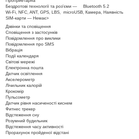
Проприетарна
Бездротові технології та роз'єми — Bluetooth 5.2
Wi-Fi, NFC, ANT, GPS, LBS, microUSB, Камера, Наявність
SIM-карти — Немає>
Дзвінки та сповіщення
Сповіщення з застосунків
Повідомлення про виклики
Повідомлення про SMS
Вібрація
Події календаря
Світові мережі
Електронна пошта
Датчик освітлення
Акселерометр
Лічильник калорій
Крокомір
Пульсометр
Датчик рівня насиченості киснем
Фитнес трекер
Відстеження сну
Розумний будильник
Відстеження часу активності
Прорахунок пройденої відстані