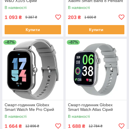
W&O X10S Сірий
Xiaomi Smart Band 8 Pendant
В наявності
В наявності
1 093
203
₴
₴
9 387 ₴
1 600 ₴
Купити
Купити
–87%
–87%
Смарт-годинник Globex
Смарт-годинник Globex
Smart Watch Me Pro Сірий
Smart Watch Atlas Сірий
В наявності
В наявності
1 664
1 688
₴
₴
12 896 ₴
12 784 ₴