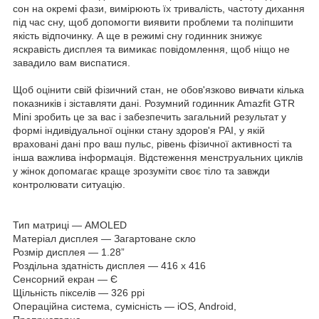
сон на окремі фази, вимірюють їх тривалість, частоту дихання
під час сну, щоб допомогти виявити проблеми та поліпшити
якість відпочинку. А ще в режимі сну годинник знижує
яскравість дисплея та вимикає повідомлення, щоб ніщо не
завадило вам виспатися.
Щоб оцінити свій фізичний стан, не обов'язково вивчати кілька
показників і зіставляти дані. Розумний годинник Amazfit GTR
Mini зробить це за вас і забезпечить загальний результат у
формі індивідуальної оцінки стану здоров'я PAI, у якій
враховані дані про ваш пульс, рівень фізичної активності та
інша важлива інформація. Відстеження менструальних циклів
у жінок допомагає краще зрозуміти своє тіло та завжди
контролювати ситуацію.
Тип матриці — AMOLED
Матеріал дисплея — Загартоване скло
Розмір дисплея — 1.28”
Роздільна здатність дисплея — 416 x 416
Сенсорний екран — Є
Щільність пікселів — 326 ppi
Операційна система, сумісність — iOS, Android,