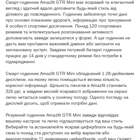
Смарт-годинник Amazfit GTR Mini має яскравий та елегантний
вигляд і здатний вдало доповнити будь-який стиль від
ділового до повсякденного. Годинник забезпечує точні дані
про основні показники здоров'я, інформацію про тренування
й особисті спортивні досягнення. Понад 120 спортивних
режимів та інтелектуальне розпізнавання активності
допомагають завжди залишатися у формі. А ще годинник не
дасть вам проґавити важливий дзвінок або запізнити на
заплановану зустріч. Завдяки потужній батареї годинник
працює до 14 днів у стандартному режимі без потреби в
підзаряджанні.
Смарт-годинник Amazfit GTR Mini обладнаний 1.28-дюймовим
дисплеєм, на якому легко поміщається велика кількість
корисної інформації. Щільність пікселів в Amazfit становить
326 ppi, а завдяки високій яскравості зображення на екрані
легко читається навіть у сонячну погоду. Одного погляду на
дисплей досить, щоб отримати потрібні дані.
Розумний годинник Amazfit GTR Mini завжди відповідає
вашому настрою та легко підлаштовується під ваш стиль.
Вибирайте та встановлюйте яскраві циферблати на будь-який
смак із понад ста доступних на вибір варіантів або
використовуйте 11 анімованих циферблатів, щоб ваш ґаджет