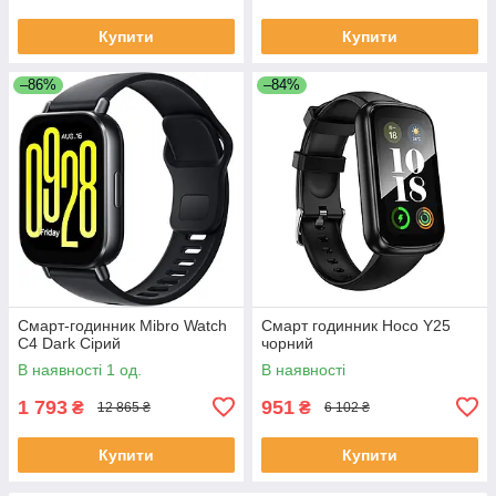
Купити
Купити
–86%
–84%
Смарт-годинник Mibro Watch
Смарт годинник Hoco Y25
C4 Dark Сірий
чорний
В наявності 1 од.
В наявності
1 793
951
₴
₴
12 865 ₴
6 102 ₴
Купити
Купити