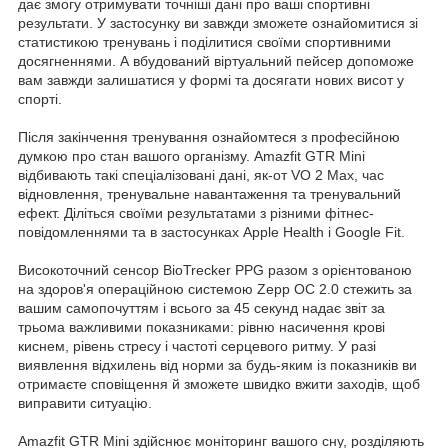
дає змогу отримувати точніші дані про ваші спортивні
результати. У застосунку ви завжди зможете ознайомитися зі
статистикою тренувань і поділитися своїми спортивними
досягненнями. А вбудований віртуальний пейсер допоможе
вам завжди залишатися у формі та досягати нових висот у
спорті.
Після закінчення тренування ознайомтеся з професійною
думкою про стан вашого організму. Amazfit GTR Mini
відбивають такі спеціалізовані дані, як-от VO 2 Max, час
відновлення, тренувальне навантаження та тренувальний
ефект. Діліться своїми результатами з різними фітнес-
повідомленнями та в застосунках Apple Health і Google Fit.
Високоточний сенсор BioTrecker PPG разом з орієнтованою
на здоров'я операційною системою Zepp ОС 2.0 стежить за
вашим самопочуттям і всього за 45 секунд надає звіт за
трьома важливими показниками: рівню насичення крові
киснем, рівень стресу і частоті серцевого ритму. У разі
виявлення відхилень від норми за будь-яким із показників ви
отримаєте сповіщення й зможете швидко вжити заходів, щоб
виправити ситуацію.
Amazfit GTR Mini здійснює моніторинг вашого сну, розділяють