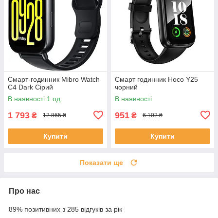
Смарт-годинник Mibro Watch
Смарт годинник Hoco Y25
C4 Dark Сірий
чорний
В наявності 1 од.
В наявності
1 793
951
₴
₴
12 865 ₴
6 102 ₴
Купити
Купити
Показати ще
Про нас
89% позитивних з 285 відгуків за рік