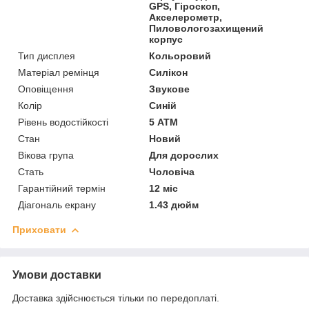
GPS, Гіроскоп,
Акселерометр,
Пиловологозахищений
корпус
Тип дисплея
Кольоровий
Матеріал ремінця
Силікон
Оповіщення
Звукове
Колір
Синій
Рівень водостійкості
5 АТМ
Стан
Новий
Вікова група
Для дорослих
Стать
Чоловіча
Гарантійний термін
12 міс
Діагональ екрану
1.43 дюйм
Приховати
Умови доставки
Доставка здійснюється тільки по передоплаті.