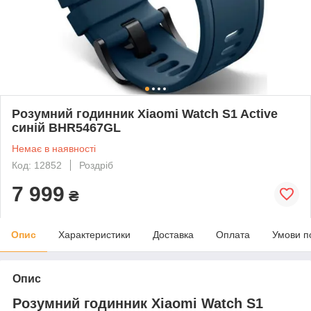
Розумний годинник Xiaomi Watch S1 Active
синій BHR5467GL
Немає в наявності
Код: 12852
Роздріб
7 999
₴
Опис
Характеристики
Доставка
Оплата
Умови п
Опис
Розумний годинник Xiaomi Watch S1