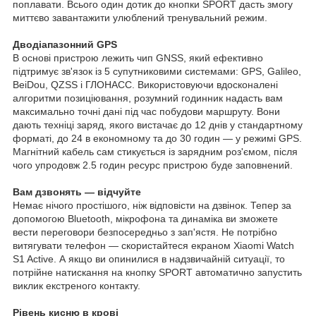
поплавати. Всього один дотик до кнопки SPORT дасть змогу
миттєво завантажити улюблений тренувальний режим.
Дводіапазонний GPS
В основі пристрою лежить чип GNSS, який ефективно
підтримує зв'язок із 5 супутниковими системами: GPS, Galileo,
BeiDou, QZSS і ГЛОНАСС. Використовуючи вдосконалені
алгоритми позиціювання, розумний годинник надасть вам
максимально точні дані під час побудови маршруту. Вони
дають техніці заряд, якого вистачає до 12 днів у стандартному
форматі, до 24 в економному та до 30 годин — у режимі GPS.
Магнітний кабель сам стикується із зарядним роз'ємом, після
чого упродовж 2.5 годин ресурс пристрою буде заповнений.
Вам дзвонять — відчуйте
Немає нічого простішого, ніж відповісти на дзвінок. Тепер за
допомогою Bluetooth, мікрофона та динаміка ви зможете
вести переговори безпосередньо з зап'ястя. Не потрібно
витягувати телефон — скористайтеся екраном Xiaomi Watch
S1 Active. А якщо ви опинилися в надзвичайній ситуації, то
потрійне натискання на кнопку SPORT автоматично запустить
виклик екстреного контакту.
Рівень кисню в крові