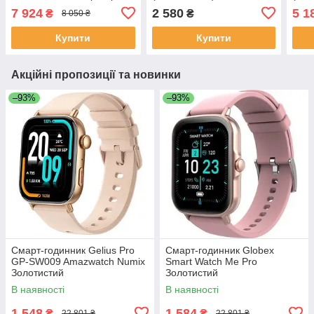
(BHR07VRGL)
7 924
2 580
5 1
₴
₴
8 050 ₴
Купити
Купити
Акційні пропозиції та новинки
–93%
–93%
Смарт-годинник Gelius Pro
Смарт-годинник Globex
GP-SW009 Amazwatch Numix
Smart Watch Me Pro
Золотистий
Золотистий
В наявності
В наявності
1 548
1 584
₴
₴
22 801 ₴
22 801 ₴