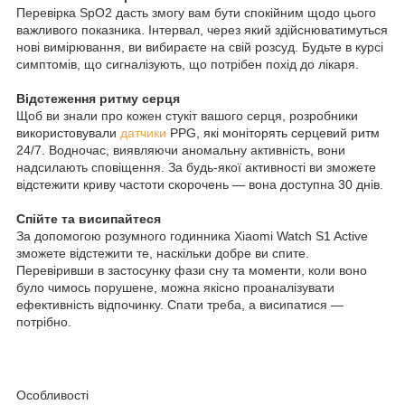
Перевірка SpO2 дасть змогу вам бути спокійним щодо цього
важливого показника. Інтервал, через який здійснюватимуться
нові вимірювання, ви вибираєте на свій розсуд. Будьте в курсі
симптомів, що сигналізують, що потрібен похід до лікаря.
Відстеження ритму серця
Щоб ви знали про кожен стукіт вашого серця, розробники
використовували
датчики
PPG, які моніторять серцевий ритм
24/7. Водночас, виявляючи аномальну активність, вони
надсилають сповіщення. За будь-якої активності ви зможете
відстежити криву частоти скорочень — вона доступна 30 днів.
Спійте та висипайтеся
За допомогою розумного годинника Xiaomi Watch S1 Active
зможете відстежити те, наскільки добре ви спите.
Перевіривши в застосунку фази сну та моменти, коли воно
було чимось порушене, можна якісно проаналізувати
ефективність відпочинку. Спати треба, а висипатися —
потрібно.
Особливості