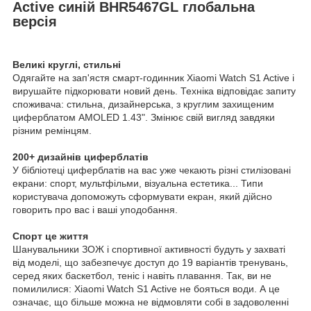
Active синій BHR5467GL глобальна
версія
Великі круглі, стильні
Одягайте на зап'ястя смарт-годинник Xiaomi Watch S1 Active і
вирушайте підкорювати новий день. Техніка відповідає запиту
споживача: стильна, дизайнерська, з круглим захищеним
циферблатом AMOLED 1.43". Змінює свій вигляд завдяки
різним ремінцям.
200+ дизайнів циферблатів
У бібліотеці циферблатів на вас уже чекають різні стилізовані
екрани: спорт, мультфільми, візуальна естетика... Типи
користувача допоможуть сформувати екран, який дійсно
говорить про вас і ваші уподобання.
Спорт це життя
Шанувальники ЗОЖ і спортивної активності будуть у захваті
від моделі, що забезпечує доступ до 19 варіантів тренувань,
серед яких баскетбол, теніс і навіть плавання. Так, ви не
помилилися: Xiaomi Watch S1 Active не бояться води. А це
означає, що більше можна не відмовляти собі в задоволенні