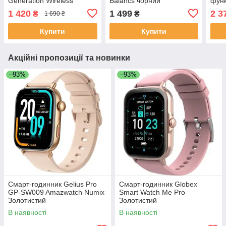
Generation Wireless
Balancs чорний
функ
Charging Smart Talking
1 420
1 499
2 3
₴
₴
1 690 ₴
Watch сріблястий
Купити
Купити
Акційні пропозиції та новинки
–93%
–93%
Смарт-годинник Gelius Pro
Смарт-годинник Globex
GP-SW009 Amazwatch Numix
Smart Watch Me Pro
Золотистий
Золотистий
В наявності
В наявності