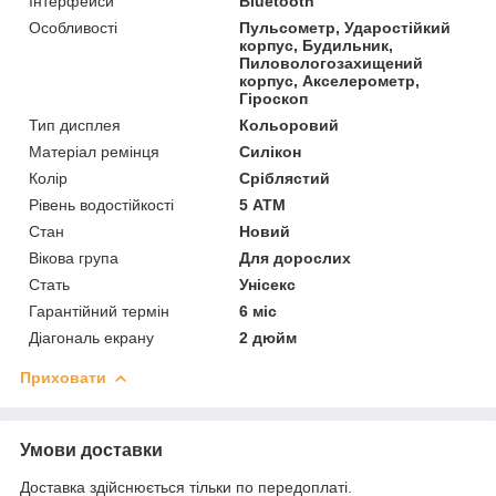
Інтерфейси
Bluetooth
Особливості
Пульсометр, Ударостійкий
корпус, Будильник,
Пиловологозахищений
корпус, Акселерометр,
Гіроскоп
Тип дисплея
Кольоровий
Матеріал ремінця
Силікон
Колір
Сріблястий
Рівень водостійкості
5 АТМ
Стан
Новий
Вікова група
Для дорослих
Стать
Унісекс
Гарантійний термін
6 міс
Діагональ екрану
2 дюйм
Приховати
Умови доставки
Доставка здійснюється тільки по передоплаті.