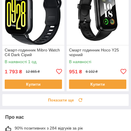
Смарт-годинник Mibro Watch
Смарт годинник Hoco Y25
C4 Dark Сірий
чорний
В наявності 1 од.
В наявності
1 793
951
₴
₴
12 865 ₴
6 102 ₴
Купити
Купити
Показати ще
Про нас
90% позитивних з 284 відгуків за рік