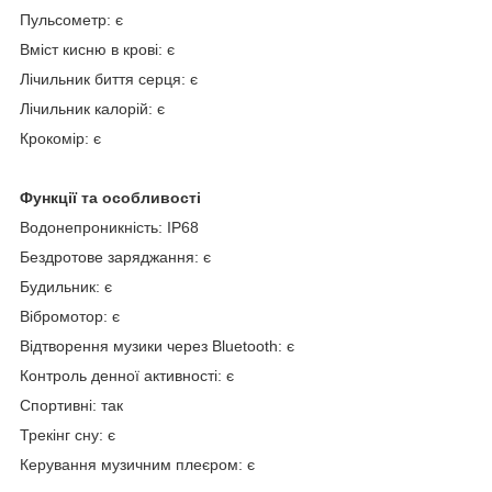
Пульсометр: є
Вміст кисню в крові: є
Лічильник биття серця: є
Лічильник калорій: є
Крокомір: є
Функції та особливості
Водонепроникність: IP68
Бездротове заряджання: є
Будильник: є
Вібромотор: є
Відтворення музики через Bluetooth: є
Контроль денної активності: є
Спортивні: так
Трекінг сну: є
Керування музичним плеєром: є