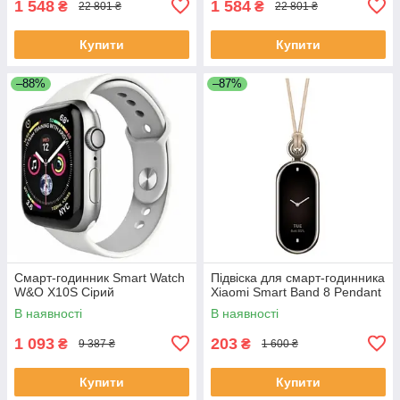
1 548
1 584
₴
₴
22 801 ₴
22 801 ₴
Купити
Купити
–88%
–87%
Смарт-годинник Smart Watch
Підвіска для смарт-годинника
W&O X10S Сірий
Xiaomi Smart Band 8 Pendant
В наявності
В наявності
1 093
203
₴
₴
9 387 ₴
1 600 ₴
Купити
Купити