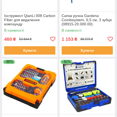
Інструмент QianLi 008 Carbon
Сапка ручна Gardena
Fiber для видалення
Combisystem, 6,5 см, 3 зубця
компаунду
(08915-20.000.00)
В наявності
В наявності
460
1 153
₴
₴
53 844 ₴
88 970 ₴
Купити
Купити
–85%
–81%