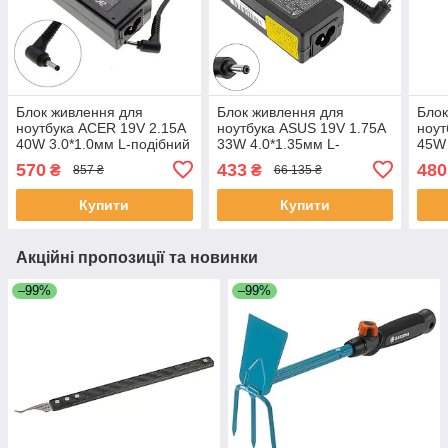
Блок живлення для
Блок живлення для
Блок
ноутбука ACER 19V 2.15A
ноутбука ASUS 19V 1.75A
ноут
40W 3.0*1.0мм L-подібний
33W 4.0*1.35мм L-
45W 
роз'єм чорний
подібний роз'єм Чорний
поді
570
433
480
₴
₴
857 ₴
66 135 ₴
RECTANGULAR
RECTANGULAR
REC
Купити
Купити
Акційні пропозиції та новинки
–99%
–99%