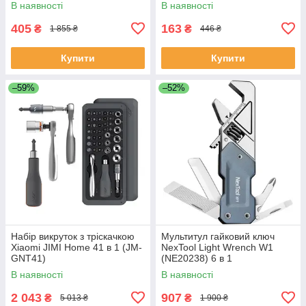
В наявності
В наявності
405
163
₴
₴
1 855 ₴
446 ₴
Купити
Купити
–59%
–52%
Набір викруток з тріскачкою
Мультитул гайковий ключ
Xiaomi JIMI Home 41 в 1 (JM-
NexTool Light Wrench W1
GNT41)
(NE20238) 6 в 1
В наявності
В наявності
2 043
907
₴
₴
5 013 ₴
1 900 ₴