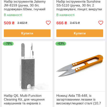
Набір інструментів Jakemy
Набір інструментів Sunshine
JM-8159 (ручка, 30 біт,
SS-5110 (ручка, 30 біт, 2
подовжувач 60мм, гнучкий
подовжувачі, пінцет, викрутки
подовжувач 100мм, вигнутий
+1.5, зірка 0.8, медіатор)
В наявності
В наявності
пінцет ESD)
509
666
₴
₴
3 402 ₴
3 471 ₴
Купити
Купити
–78%
–63%
Набір Q6, Multi-Function
Ножиці Aida TB-448, із
Cleaning Kit, для чищення
загартованими лезами із
навушників та екранів з
високовуглецевої сталі (10,7
розпилювачем та щітками
см, довжина леза 3,2)