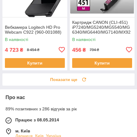
Картридж CANON (CLI-451)
Вебкамера Logitech HD Pro
iP7240/MG5240/MG5540/MG
Webcam C922 (960-001088)
6340/MG6440/MG7140/MX92
4 (6525B001) Пурпуровий
В наявності
В наявності
4 723
456
₴
₴
8 454 ₴
794 ₴
Купити
Купити
Показати ще
Про нас
89% позитивних з 286 відгуків за рік
Працює з 08.05.2014
м. Київ
Дарниця, Київ, Україна