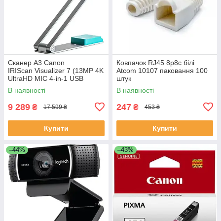
Сканер A3 Canon
Ковпачок RJ45 8p8c білі
IRIScan Visualizer 7 (13MP 4K
Atcom 10107 паковання 100
UltraHD MIC 4-in-1 USB
штук
книжковий блакитний)
В наявності
В наявності
9 289
247
₴
₴
17 599 ₴
453 ₴
Купити
Купити
–44%
–43%