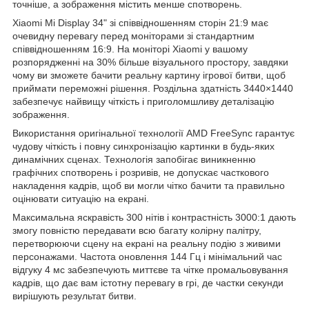
точніше, а зображення містить менше спотворень.
Xiaomi Mi Display 34" зі співвідношенням сторін 21:9 має
очевидну перевагу перед моніторами зі стандартним
співвідношенням 16:9. На моніторі Xiaomi у вашому
розпорядженні на 30% більше візуального простору, завдяки
чому ви зможете бачити реальну картину ігрової битви, щоб
приймати переможні рішення. Роздільна здатність 3440×1440
забезпечує найвищу чіткість і приголомшливу деталізацію
зображення.
Використання оригінальної технології AMD FreeSync гарантує
чудову чіткість і повну синхронізацію картинки в будь-яких
динамічних сценах. Технологія запобігає виникненню
графічних спотворень і розривів, не допускає часткового
накладення кадрів, щоб ви могли чітко бачити та правильно
оцінювати ситуацію на екрані.
Максимальна яскравість 300 нітів і контрастність 3000:1 дають
змогу повністю передавати всю багату колірну палітру,
перетворюючи сцену на екрані на реальну подію з живими
персонажами. Частота оновлення 144 Гц і мінімальний час
відгуку 4 мс забезпечують миттєве та чітке промальовування
кадрів, що дає вам істотну перевагу в грі, де частки секунди
вирішують результат битви.