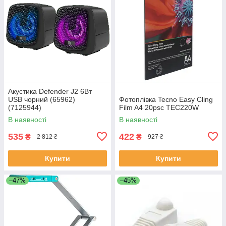
Акустика Defender J2 6Вт
USB чорний (65962)
Фотоплівка Tecno Easy Cling
(7125944)
Film A4 20psc TEC220W
В наявності
В наявності
535
422
₴
₴
2 812 ₴
927 ₴
Купити
Купити
–47%
–45%