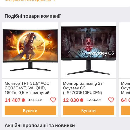
Подібні товари компанії
Монітор TFT 31.5" AOC
Монітор Samsung 27″
Моні
CQ32G4VE, VA, QHD,
Odyssey G5
Ody
180Гц, 0,5 мс, вигнутий,
(LS27CG510EUXEN)
Moni
2хHDMI, DP, чорно-сірий
(LS
14 407
12 030
64 
₴
₴
15 027 ₴
12 642 ₴
Купити
Купити
Акційні пропозиції та новинки