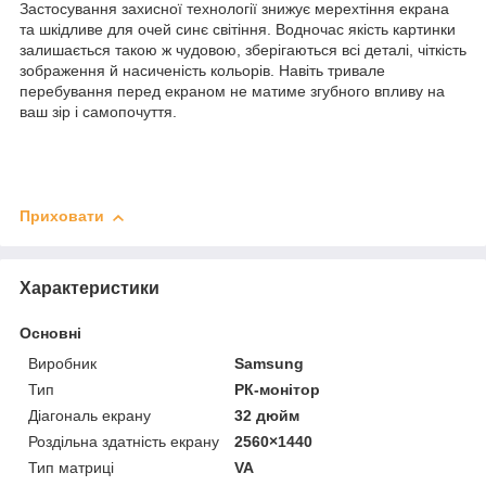
Застосування захисної технології знижує мерехтіння екрана
та шкідливе для очей синє світіння. Водночас якість картинки
залишається такою ж чудовою, зберігаються всі деталі, чіткість
зображення й насиченість кольорів. Навіть тривале
перебування перед екраном не матиме згубного впливу на
ваш зір і самопочуття.
Приховати
Характеристики
Основні
Виробник
Samsung
Тип
РК-монітор
Діагональ екрану
32 дюйм
Роздільна здатність екрану
2560×1440
Тип матриці
VA