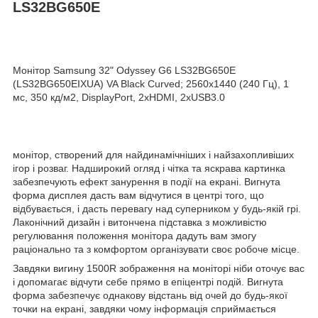
LS32BG650E
Монiтор Samsung 32" Odyssey G6 LS32BG650E
(LS32BG650EIXUA) VA Black Curved; 2560х1440 (240 Гц), 1
мс, 350 кд/м2, DisplayPort, 2xHDMI, 2хUSB3.0
монітор, створений для найдинамічніших і найзахопливіших
ігор і розваг. Надширокий огляд і чітка та яскрава картинка
забезпечують ефект занурення в події на екрані. Вигнута
форма дисплея дасть вам відчутися в центрі того, що
відбувається, і дасть перевагу над суперником у будь-якій грі.
Лаконічний дизайн і витончена підставка з можливістю
регулювання положення монітора дадуть вам змогу
раціонально та з комфортом організувати своє робоче місце.
Завдяки вигину 1500R зображення на моніторі ніби оточує вас
і допомагає відчути себе прямо в епіцентрі подій. Вигнута
форма забезпечує однакову відстань від очей до будь-якої
точки на екрані, завдяки чому інформація сприймається