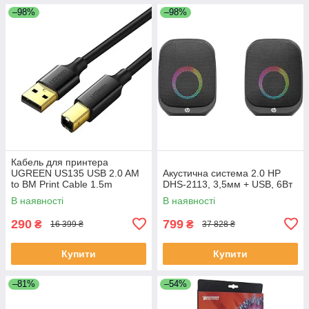
–98%
–98%
Кабель для принтера
UGREEN US135 USB 2.0 AM
Акустична система 2.0 HP
to BM Print Cable 1.5m
DHS-2113, 3,5мм + USB, 6Вт
(10350)
В наявності
В наявності
290
799
₴
₴
16 399 ₴
37 828 ₴
Купити
Купити
–81%
–54%