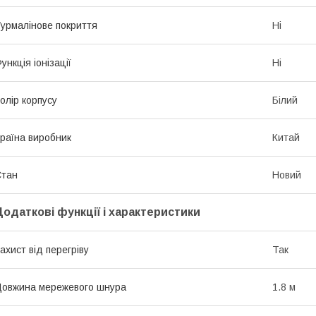
урмалінове покриття
Ні
ункція іонізації
Ні
олір корпусу
Білий
раїна виробник
Китай
Стан
Новий
Додаткові функції і характеристики
ахист від перегріву
Так
овжина мережевого шнура
1.8 м