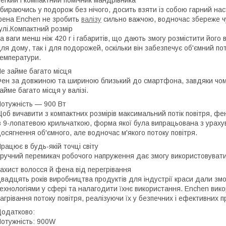
бираючись у подорож без нічого, досить взяти із собою гарний нас
ена Enchen не зробить
валізу
сильно важчою, водночас збереже чу
улі.Компактний розмір
а ваги менш ніж 420 г і габаритів, що дають змогу розмістити його
ля дому, так і для подорожей, оскільки він забезпечує об'ємний по
емператури.
е займе багато місця
ен за довжиною та шириною близький до смартфона, завдяки чому в
айме багато місця у валізі.
отужність — 900 Вт
об вичавити з компактних розмірів максимальний потік повітря, 
з 9-лопатевою крильчаткою, форма якої була випрацьована з урах
осягнення об'ємного, але водночас м'якого потоку повітря.
рацює в будь-якій точці світу
ручний перемикач робочого напруження дає змогу використовувати 
ахист волосся й фена від перегрівання
вадцять років виробництва продуктів для індустрії краси дали з
ехнологіями у сфері та налагодити їхнє використання. Enchen вико
агрівання потоку повітря, реалізуючи їх у безпечних і ефективних п
одатково:
отужність: 900W