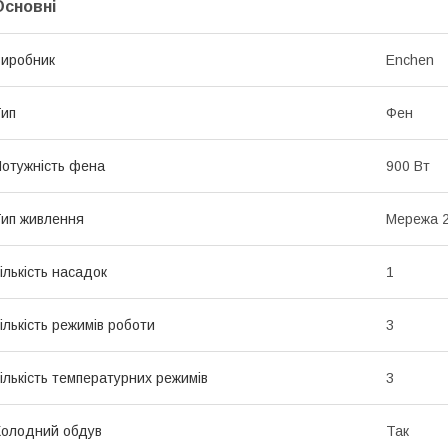
Основні
иробник
Enchen
ип
Фен
отужність фена
900 Вт
ип живлення
Мережа 2
ількість насадок
1
ількість режимів роботи
3
ількість температурних режимів
3
олодний обдув
Так