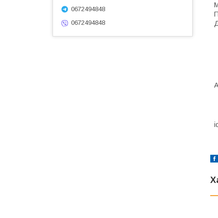
М
0672494848
П
0672494848
Д
А
i
Х