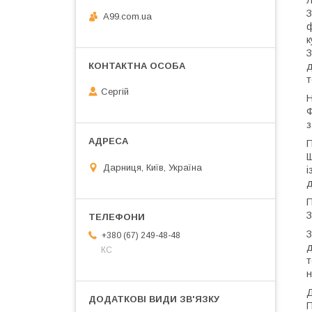
З
A99.com.ua
ф
к
З
д
т
Сергій
Н
Ф
з
П
Щ
Дарниця, Київ, Україна
і
д
П
З
З
+380 (67) 249-48-48
д
КС
т
н
Д
П