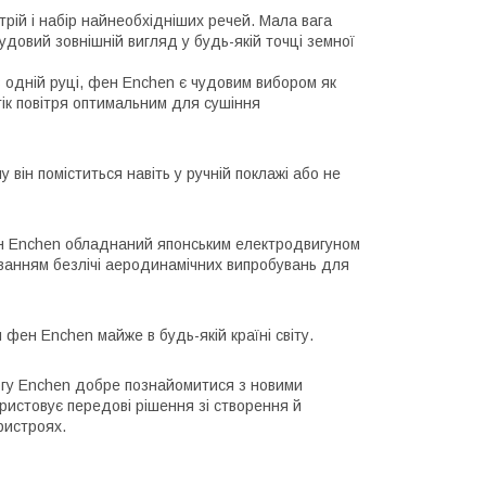
трій і набір найнеобхідніших речей. Мала вага
довий зовнішній вигляд у будь-якій точці земної
 в одній руці, фен Enchen є чудовим вибором як
тік повітря оптимальним для сушіння
ін поміститься навіть у ручній поклажі або не
фен Enchen обладнаний японським електродвигуном
уванням безлічі аеродинамічних випробувань для
фен Enchen майже в будь-якій країні світу.
могу Enchen добре познайомитися з новими
ристовує передові рішення зі створення й
ристроях.