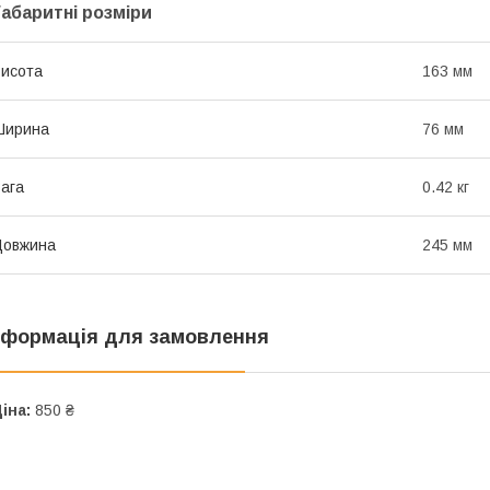
Габаритні розміри
исота
163 мм
Ширина
76 мм
ага
0.42 кг
Довжина
245 мм
нформація для замовлення
іна:
850 ₴