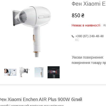
Фен Xiaomi E
850 ₴
Немає в наявності
К
+380 (67) 249-48-48
КС
повернення товару п
Фен Xiaomi Enchen AIR Plus 900W білий
егкий і компактний помічник мандрівника