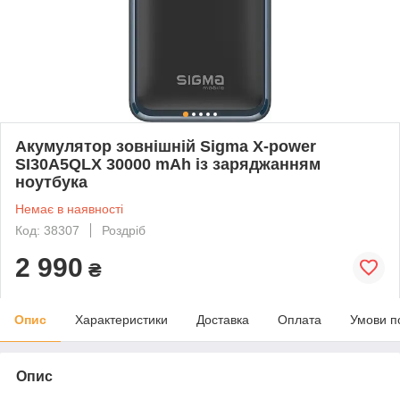
Акумулятор зовнішній Sigma X-power
SI30A5QLX 30000 mAh із заряджанням
ноутбука
Немає в наявності
Код: 38307
Роздріб
2 990
₴
Опис
Характеристики
Доставка
Оплата
Умови п
Опис