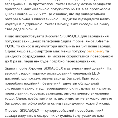
заряджання. За протоколом Power Delivery можна заряджати
пристрої з максимальною потужністю 65 Вт, а за протоколом
Quick Charge — 22.5 Вт. Це означає, що від універсальної
батареї можна з блискавичною швидкістю підзарядити навіть
ноутбук із підтримкою Power Delivery, яких сьогодні на ринку
стає дедалі більше.
Якщо використовувати X-power SI30A5QLX для заряджання
потужних захищених телефонів Sigma mobile, як-от X-treme
PQ36, то ємності акумулятора вистачить на 3-4 повні заряди.
Однак якщо ваш смартфон має менш потужну
батарейку
та
швидкість розряджання, ви можете скористатися повербанком
до 8 разів, перш ніж буде потрібно перезаряджання.
Sigma mobile X-power SI30A5QLX має елегантний дизайн. На
верхній стороні корпусу розташований невеликий LED-
дисплей, що показує рівень заряду батареї. Крім того,
повербанк надійний і безпечний, адже він обладнаний
системами захисту від перевищення сили струму та напруги,
перегрівання, коротких замикань, автоматичного вимкнення
тощо. Однак треба пам'ятати, що, якщо ви не використовуєте
батарею, потрібно робити огляд і заряджання кожні 3 місяці.
X-power SI30A5QLX — супергеройський повербанк, який
завжди виручить в екстрених ситуаціях і слугуватиме вам