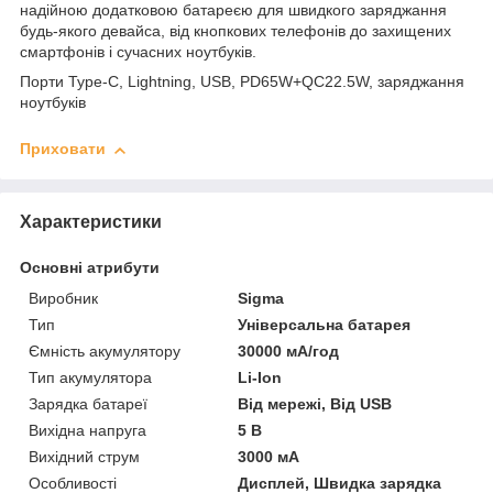
надійною додатковою батареєю для швидкого заряджання
будь-якого девайса, від кнопкових телефонів до захищених
смартфонів і сучасних ноутбуків.
Порти Type-C, Lightning, USB, PD65W+QC22.5W, заряджання
ноутбуків
Приховати
Характеристики
Основні атрибути
Виробник
Sigma
Тип
Універсальна батарея
Ємність акумулятору
30000 мА/год
Тип акумулятора
Li-Ion
Зарядка батареї
Від мережі, Від USB
Вихідна напруга
5 В
Вихідний струм
3000 мА
Особливості
Дисплей, Швидка зарядка