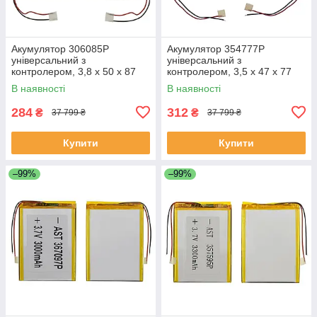
Акумулятор 306085P
Акумулятор 354777P
універсальний з
універсальний з
контролером, 3,8 х 50 х 87
контролером, 3,5 х 47 х 77
мм (1100 mAh)/ для
мм (1350 mAh)/ для
В наявності
В наявності
смартфона, планшета
смартфона, планшета
284
312
₴
₴
37 799 ₴
37 799 ₴
Купити
Купити
–99%
–99%