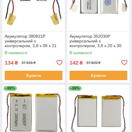
Акумулятор 380821P
Акумулятор 352030P
універсальний з
універсальний з
контролером, 3,8 х 08 х 21
контролером, 3,8 х 20 х 30
мм (35 mAh)/ для TWS
мм (250 mAh)/ для TWS
В наявності
В наявності
навушників, bluetooth
навушників, bluetooth
гарнітур, MP3 плеєрів
гарнітур, MP3 плеєрів
134
142
₴
₴
37 816 ₴
37 820 ₴
Купити
Купити
–99%
–99%