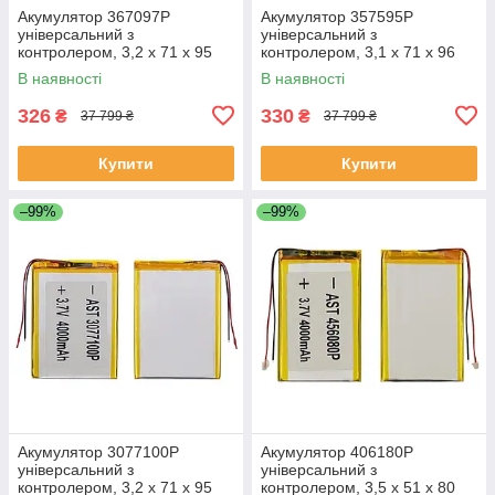
Акумулятор 367097P
Акумулятор 357595P
універсальний з
універсальний з
контролером, 3,2 х 71 х 95
контролером, 3,1 х 71 х 96
мм (3000 mAh)/Nomi Corsa
мм (3000 mAh)/ для
В наявності
В наявності
Tablet C070010/Nomi Corsa
смартфона, планшета
Pro C070020
326
330
₴
₴
37 799 ₴
37 799 ₴
Купити
Купити
–99%
–99%
Акумулятор 3077100P
Акумулятор 406180P
універсальний з
універсальний з
контролером, 3,2 х 71 х 95
контролером, 3,5 х 51 х 80