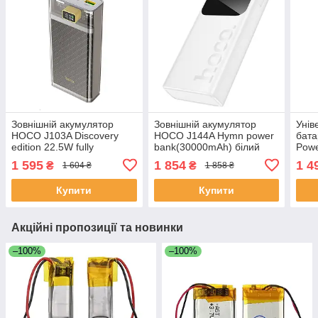
Зовнішній акумулятор
Зовнішній акумулятор
Унів
HOCO J103A Discovery
HOCO J144A Hymn power
бата
edition 22.5W fully
bank(30000mAh) білий
Pow
compatible power
300
1 595
1 854
1 4
₴
₴
1 604 ₴
1 858 ₴
bank(20000mAh) сірий
(482
Купити
Купити
Акційні пропозиції та новинки
–100%
–100%