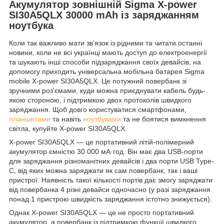
Акумулятор зовнішній Sigma X-power
SI30A5QLX 30000 mAh із заряджанням
ноутбука
Коли так важливо мати зв'язок із рідними та читати останні
новини, коли не всі українці мають доступ до електроенергії
та шукають інші способи підзаряджання своїх девайсів, на
допомогу приходить універсальна мобільна батарея Sigma
mobile X-power SI30A5QLX. Це потужний повербанк зі
зручними роз'ємами, куди можна приєднувати кабель будь-
якою стороною, і підтримкою двох протоколів швидкого
заряджання. Щоб довго користуватися смартфонами,
планшетами
та навіть
ноутбуками
та не боятися вимкнення
світла, купуйте X-power SI30A5QLX.
X-power SI30A5QLX — це портативний літій-полімерний
акумулятор ємністю 30 000 мА·год. Він має два USB-порти
для заряджання різноманітних девайсів і два порти USB Type-
C, від яких можна заряджати як сам повербанк, так і ваші
пристрої. Наявність такої кількості портів дає змогу заряджати
від повербанка 4 різні девайси одночасно (у разі заряджання
понад 1 пристрою швидкість заряджання істотно знижується).
Однак X-power SI30A5QLX — це не просто портативний
акумулятор, а повербанк із підтримкою функції швидкого