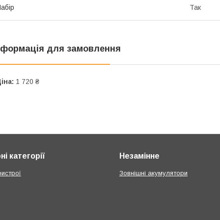
абір
Так
нформація для замовлення
іна:
1 720 ₴
і категорії
Незамінне
ристрої
Зовнішні акумулятори