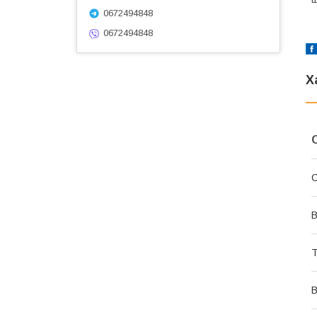
0672494848
0672494848
Х
В
Т
В