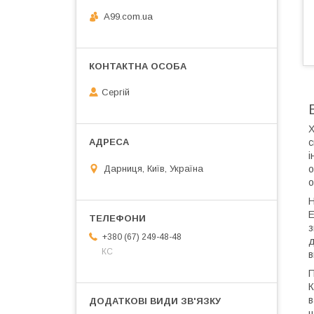
A99.com.ua
Сергій
X
с
і
о
Дарниця, Київ, Україна
о
Н
Е
з
+380 (67) 249-48-48
д
КС
в
П
К
в
ш