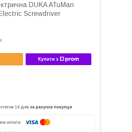
ектрична DUKA ATuMan
Electric Screwdriver
6
Купити з
ротягом 14 днів
за рахунок покупця