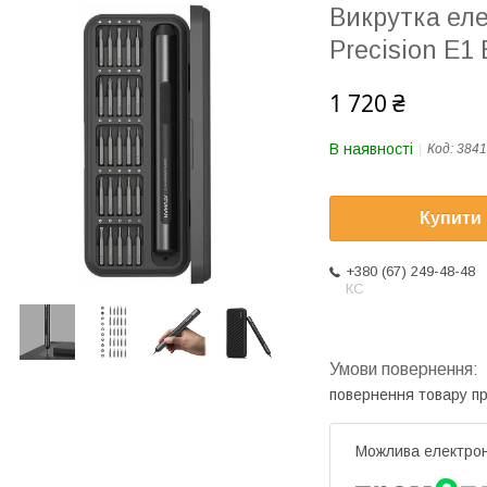
Викрутка ел
Precision E1 
1 720 ₴
В наявності
Код:
3841
Купити
+380 (67) 249-48-48
КС
повернення товару п