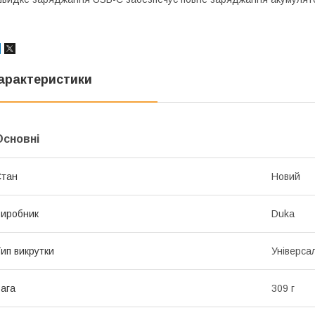
арактеристики
Основні
Стан
Новий
иробник
Duka
ип викрутки
Універса
ага
309 г