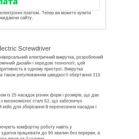
 електронні платежі. Тепер ви можете купити
окидаючи сайту.
ectric Screwdriver
 універсальний електричний викрутка, розроблений
мічний дизайн і передові технології, цей
одуктивність в одному пристрої. Викрутка
 а також регулюванням швидкості обертання 210
м із 25 насадок різних форм і розмірів, що дає
з високоякісної сталі S2, що забезпечує
ний кейс для зберігання й перенесення насадок і
зпечують комфортну роботу навіть у
 здатна працювати до 90 хвилин без перерви, а
ра лише за 2 години.