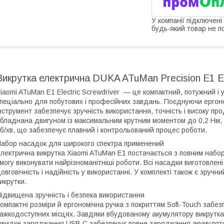
У компанії підключені
будь-який товар не п
Викрутка електрична DUKA ATuMan Precision E1 El
iaomi ATuMan E1 Electric Screwdriver — це компактний, потужний і
пеціально для побутових і професійних завдань. Поєднуючи ергоно
нструмент забезпечує зручність використання, точність і високу пр
бладнана двигуном із максимальним крутним моментом до 0,2 Нм,
б/хв, що забезпечує плавний і контрольований процес роботи.
абор насадок для широкого спектра применений
лектрична викрутка Xiaomi ATuMan E1 постачається з повним наборо
могу виконувати найрізноманітніші роботи. Всі насадки виготовлені 
овговічність і надійність у використанні. У комплекті також є зруч
икрутки.
ідвищена зручність і безпека використання
омпактні розміри й ергономічна ручка з покриттям Soft-Touch забе
ажкодоступних місцях. Завдяки вбудованому акумулятору викрутка
видке заряджання USB-C забезпечує повне заряджання акумулято