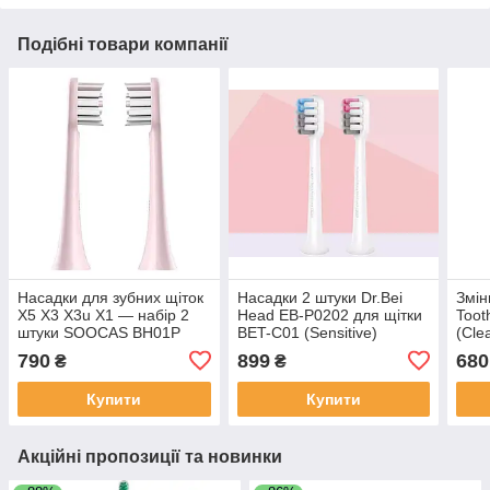
Подібні товари компанії
Насадки для зубних щіток
Насадки 2 штуки Dr.Bei
Змін
X5 X3 X3u X1 — набір 2
Head EB-P0202 для щітки
Toot
штуки SOOCAS BH01P
BET-C01 (Sensitive)
(Cle
рожеві
набі
790
899
680
₴
₴
Купити
Купити
Акційні пропозиції та новинки