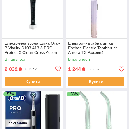
Електрична зубна щітка Oral-
Електрична зубна щітка
B Vitality D103.413.3 PRO
Enchen Electric Toothbrush
Protect X Clean Cross Action
Aurora T3 Рожевий
EB50BRB Чорний
В наявності
В наявності
2 032
1 244
₴
₴
6 157 ₴
3 396 ₴
Купити
Купити
–57%
–53%