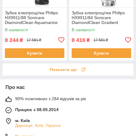
Зубна електрощітка Philips
Зубна електрощітка Philips
HX9911/88 Sonicare
HX9911/84 Sonicare
DiamondClean Aquamarine
DiamondClean Gradient
(6824731)
рожевий-білий (6902620)
В наявності
В наявності
8 244
8 416
₴
₴
17 581 ₴
17 581 ₴
Купити
Купити
Показати ще
Про нас
90% позитивних з 284 відгуків за рік
Працює з 08.05.2014
м. Київ
Дарниця, Київ, Україна