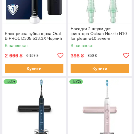
Насадки 2 штуки для
Електрична зубна щітка Oral-
іригатора Oclean Nozzle N10
B PRO1 D305.513.3X Чорний
for plean w10 зелені
(6970810551945)
В наявності
В наявності
2 666
398
₴
₴
6 157 ₴
850 ₴
Купити
Купити
–53%
–52%