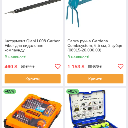
Інструмент QianLi 008 Carbon
Сапка ручна Gardena
Fiber для видалення
Combisystem, 6,5 см, 3 зубця
компаунду
(08915-20.000.00)
В наявності
В наявності
460
1 153
₴
₴
53 844 ₴
88 970 ₴
Купити
Купити
–85%
–81%