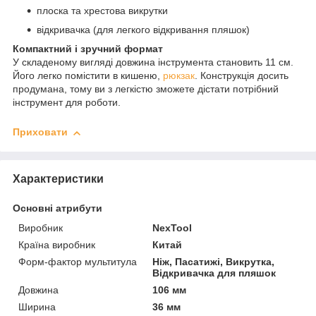
плоска та хрестова викрутки
відкривачка (для легкого відкривання пляшок)
Компактний і зручний формат
У складеному вигляді довжина інструмента становить 11 см.
Його легко помістити в кишеню,
рюкзак
. Конструкція досить
продумана, тому ви з легкістю зможете дістати потрібний
інструмент для роботи.
Приховати
Характеристики
Основні атрибути
Виробник
NexTool
Країна виробник
Китай
Форм-фактор мультитула
Ніж, Пасатижі, Викрутка,
Відкривачка для пляшок
Довжина
106 мм
Ширина
36 мм