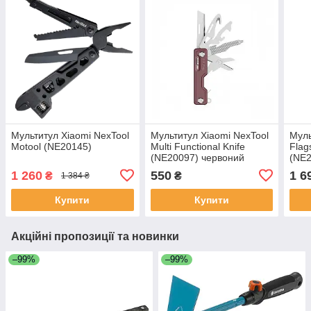
Мультитул Xiaomi NexTool
Мультитул Xiaomi NexTool
Муль
Motool (NE20145)
Multi Functional Knife
Flag
(NE20097) червоний
(NE2
1 260
550
1 6
₴
₴
1 384 ₴
Купити
Купити
Акційні пропозиції та новинки
–99%
–99%