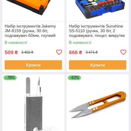
Набір інструментів Jakemy
Набір інструментів Sunshine
JM-8159 (ручка, 30 біт,
SS-5110 (ручка, 30 біт, 2
подовжувач 60мм, гнучкий
подовжувачі, пінцет, викрутки
подовжувач 100мм, вигнутий
+1.5, зірка 0.8, медіатор)
В наявності
В наявності
пінцет ESD)
509
666
₴
₴
3 402 ₴
3 471 ₴
Купити
Купити
–78%
–63%