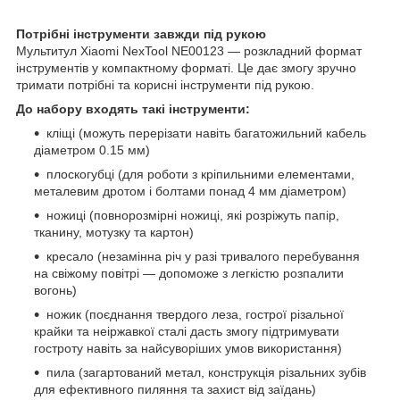
Потрібні інструменти завжди під рукою
Мультитул Xiaomi NexTool NE00123 — розкладний формат
інструментів у компактному форматі. Це дає змогу зручно
тримати потрібні та корисні інструменти під рукою.
До набору входять такі інструменти:
кліщі (можуть перерізати навіть багатожильний кабель
діаметром 0.15 мм)
плоскогубці (для роботи з кріпильними елементами,
металевим дротом і болтами понад 4 мм діаметром)
ножиці (повнорозмірні ножиці, які розріжуть папір,
тканину, мотузку та картон)
кресало (незамінна річ у разі тривалого перебування
на свіжому повітрі — допоможе з легкістю розпалити
вогонь)
ножик (поєднання твердого леза, гострої різальної
крайки та неіржавкої сталі дасть змогу підтримувати
гостроту навіть за найсуворіших умов використання)
пила (загартований метал, конструкція різальних зубів
для ефективного пиляння та захист від заїдань)