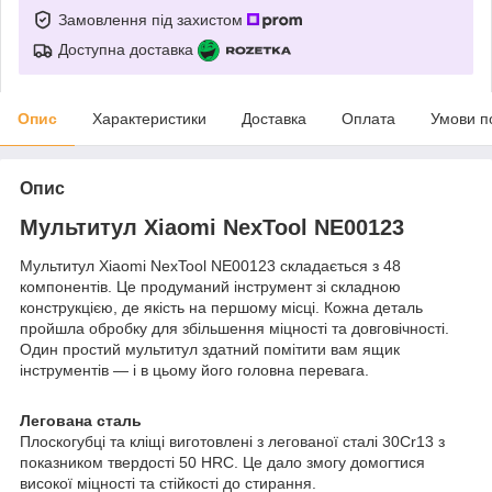
Замовлення під захистом
Доступна доставка
Опис
Характеристики
Доставка
Оплата
Умови п
Опис
Мультитул Xiaomi NexTool NE00123
Мультитул Xiaomi NexTool NE00123 складається з 48
компонентів. Це продуманий інструмент зі складною
конструкцією, де якість на першому місці. Кожна деталь
пройшла обробку для збільшення міцності та довговічності.
Один простий мультитул здатний помітити вам ящик
інструментів — і в цьому його головна перевага.
Легована сталь
Плоскогубці та кліщі виготовлені з легованої сталі 30Cr13 з
показником твердості 50 HRC. Це дало змогу домогтися
високої міцності та стійкості до стирання.