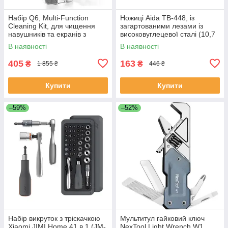
Набір Q6, Multi-Function
Ножиці Aida TB-448, із
Cleaning Kit, для чищення
загартованими лезами із
навушників та екранів з
високовуглецевої сталі (10,7
розпилювачем та щітками
см, довжина леза 3,2)
В наявності
В наявності
405
163
₴
₴
1 855 ₴
446 ₴
Купити
Купити
–59%
–52%
Набір викруток з тріскачкою
Мультитул гайковий ключ
Xiaomi JIMI Home 41 в 1 (JM-
NexTool Light Wrench W1