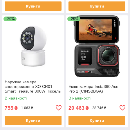
Купити
Купити
–29%
–29%
Наружна камера
спостереження XO CR01
Екшн камера Insta360 Ace
Smart Treasure 300W Піксель
Pro 2 (CINSBBGA)
Camera Біла
В наявності
В наявності
755
20 463
₴
₴
1 063 ₴
28 746 ₴
Купити
Купити