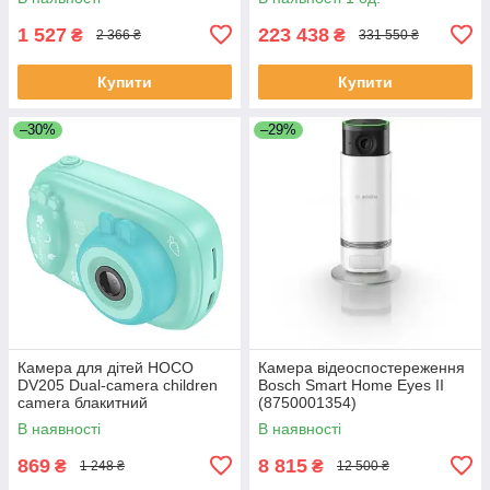
1 527
223 438
₴
₴
2 366 ₴
331 550 ₴
Купити
Купити
–30%
–29%
Камера для дітей HOCO
Камера відеоспостереження
DV205 Dual-camera children
Bosch Smart Home Eyes II
camera блакитний
(8750001354)
В наявності
В наявності
869
8 815
₴
₴
1 248 ₴
12 500 ₴