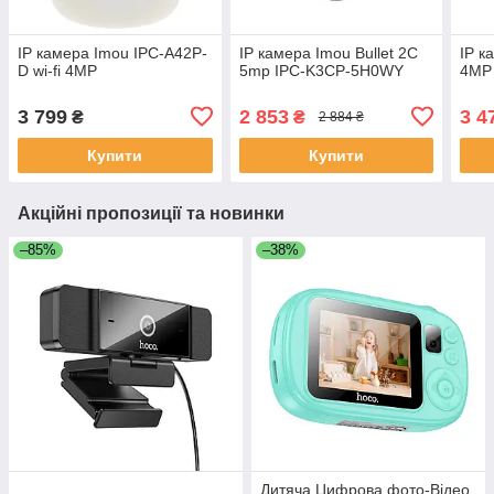
IP камера Imou IPC-A42P-
IP камера Imou Bullet 2C
IP к
D wi-fi 4MP
5mp IPC-K3CP-5H0WY
4MP 
3 799
2 853
3 4
₴
₴
2 884 ₴
Купити
Купити
Акційні пропозиції та новинки
–85%
–38%
Дитяча Цифрова фото-Відео