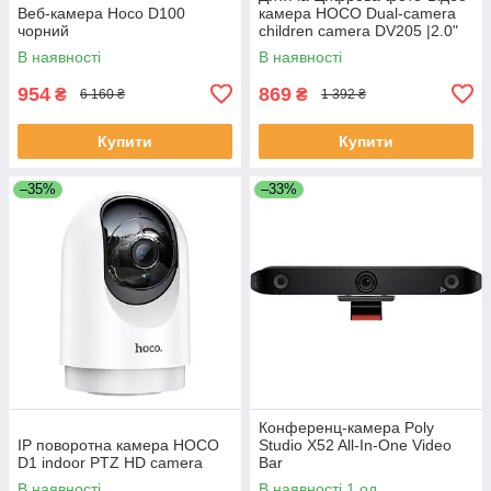
Веб-камера Hoco D100
камера HOCO Dual-camera
чорний
children camera DV205 |2.0"
HD screen|
В наявності
В наявності
954
869
₴
₴
6 160 ₴
1 392 ₴
Купити
Купити
–35%
–33%
Конференц-камера Poly
IP поворотна камера HOCO
Studio X52 All-In-One Video
D1 indoor PTZ HD camera
Bar
В наявності
В наявності 1 од.