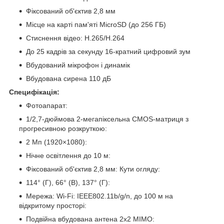
Фіксований об'єктив 2,8 мм
Місце на карті пам'яті MicroSD (до 256 ГБ)
Стиснення відео: H.265/H.264
До 25 кадрів за секунду 16-кратний цифровий зум
Вбудований мікрофон і динамік
Вбудована сирена 110 дБ
Специфікація:
Фотоапарат:
1/2,7-дюймова 2-мегапіксельна CMOS-матриця з
прогресивною розкруткою:
2 Мп (1920×1080):
Нічне освітлення до 10 м:
Фіксований об'єктив 2,8 мм: Кути огляду:
114° (Г), 66° (В), 137° (Г):
Мережа: Wi-Fi: IEEE802.11b/g/n, до 100 м на
відкритому просторі:
Подвійна вбудована антена 2x2 MIMO: