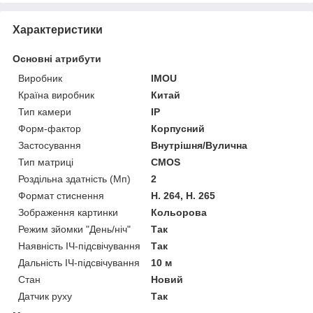
Характеристики
Основні атрибути
Виробник
IMOU
Країна виробник
Китай
Тип камери
IP
Форм-фактор
Корпусний
Застосування
Внутрішня/Вулична
Тип матриці
CMOS
Роздільна здатність (Мп)
2
Формат стиснення
H. 264, H. 265
Зображення картинки
Кольорова
Режим зйомки "День/ніч"
Так
Наявність ІЧ-підсвічування
Так
Дальність ІЧ-підсвічування
10 м
Стан
Новий
Датчик руху
Так