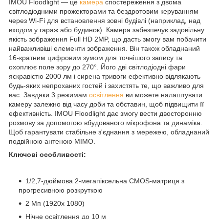
IMOU Floodlight — це
камера
спостереження з двома
світлодіодними прожекторами та бездротовим керуванням
через Wi-Fi для встановлення зовні будівлі (наприклад, над
входом у гараж або будинок). Камера забезпечує задовільну
якість зображення Full HD 2MP, що дасть змогу вам побачити
найважливіші елементи зображення. Він також обладнаний
16-кратним цифровим зумом для точнішого запису та
охоплює поле зору до 270°. Його дві світлодіодні фари
яскравістю 2000 лм і сирена тривоги ефективно відлякають
будь-яких непроханих гостей і захистять те, що важливо для
вас. Завдяки 3 режимам
освітлення
ви можете налаштувати
камеру залежно від часу доби та обставин, щоб підвищити її
ефективність. IMOU Floodlight дає змогу вести двосторонню
розмову за допомогою вбудованого мікрофона та динаміка.
Щоб гарантувати стабільне з'єднання з мережею, обладнаний
подвійною антеною MIMO.
Ключові особливості:
1/2,7-дюймова 2-мегапіксельна CMOS-матриця з
прогресивною розкруткою
2 Мп (1920x 1080)
Нічне освітлення до 10 м