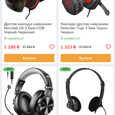
Дротові накладні навушники
Накладні дротові навушники
Microlab G6 3,5мм+USB
Defender Cujo 3.5мм Чорно-
Чорний-Червоний
Червоні
В наявності
В наявності
1 288
1 323
₴
₴
37 842 ₴
37 842 ₴
Купити
Купити
–95%
–93%