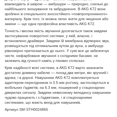
взаємодіють зі шкірою — амбушури — природно, схильні до
найбільшого зношування та забруднення. В AKG K72 вони
зроблені зі спеціального зносостійкого «повітропроникного»
матеріалу. Крім того, їх можна легко зняти для чищення або
заміни — ще одна професійна властивість AKG K72.
Точність і висока якість звучання досягається також завдяки
застосуванню поворотної системи, у якій, власне, і
встановлено драйвери. Завдяки їй мембрана відтворює звук,
розміщується під оптимальним кутом до вуха, а амбушур
рівномірно притискається до нього. У сумі все це забезпечує
чисте, нефарбоване звучання з солідними басами, не
залежить від гучності навіть у пікових сплесках.
Крім надійності всієї системи, в AKG K72 варто зазначити
достатню довжину кабелю — понад два метри, він зручний і
вдома, і в дорозі. Навушники AKG K72 комплектуються
адаптером-перехідником із 3.5-мм роз'єму, застосовується в
мобільних ґаджетів, на 6.3 мм, поширений у стаціонарних
джерелах сигналу. Завдяки невисокому імпедансу навушники
чудово працюють і з ґаджетами, і зі стаціонарними
системами, що мають вихід для навушників.
Артикул SM-STH0024865