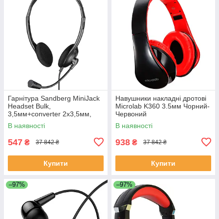
Гарнітура Sandberg MiniJack
Навушники накладні дротові
Headset Bulk,
Microlab K360 3.5мм Чорний-
3,5мм+converter 2х3,5мм,
Червоний
Чорний
В наявності
В наявності
547
938
₴
₴
37 842 ₴
37 842 ₴
Купити
Купити
–97%
–97%