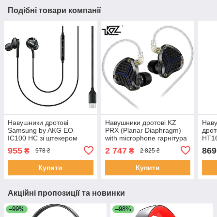
Подібні товари компанії
Навушники дротові
Навушники дротові KZ
Наву
Samsung by AKG EO-
PRX (Planar Diaphragm)
дрот
IC100 HC зі штекером
with microphone гарнітура
HT16
Type-C чорні
магнітопланарна чорна
955
2 747
869
₴
₴
978 ₴
2 825 ₴
Купити
Купити
Акційні пропозиції та новинки
–99%
–98%