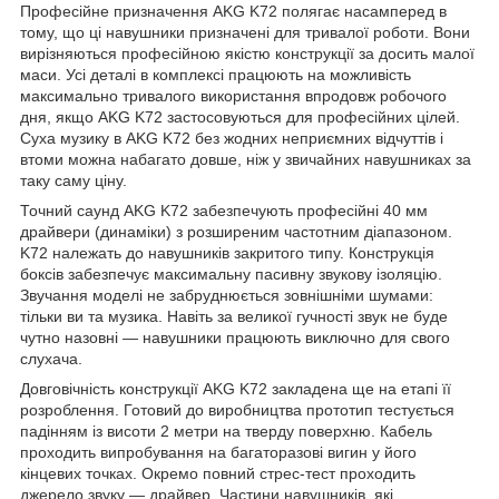
Професійне призначення AKG K72 полягає насамперед в
тому, що ці навушники призначені для тривалої роботи. Вони
вирізняються професійною якістю конструкції за досить малої
маси. Усі деталі в комплексі працюють на можливість
максимально тривалого використання впродовж робочого
дня, якщо AKG K72 застосовуються для професійних цілей.
Суха музику в AKG K72 без жодних неприємних відчуттів і
втоми можна набагато довше, ніж у звичайних навушниках за
таку саму ціну.
Точний саунд AKG K72 забезпечують професійні 40 мм
драйвери (динаміки) з розширеним частотним діапазоном.
K72 належать до навушників закритого типу. Конструкція
боксів забезпечує максимальну пасивну звукову ізоляцію.
Звучання моделі не забруднюється зовнішніми шумами:
тільки ви та музика. Навіть за великої гучності звук не буде
чутно назовні — навушники працюють виключно для свого
слухача.
Довговічність конструкції AKG K72 закладена ще на етапі її
розроблення. Готовий до виробництва прототип тестується
падінням із висоти 2 метри на тверду поверхню. Кабель
проходить випробування на багаторазові вигин у його
кінцевих точках. Окремо повний стрес-тест проходить
джерело звуку — драйвер. Частини навушників, які