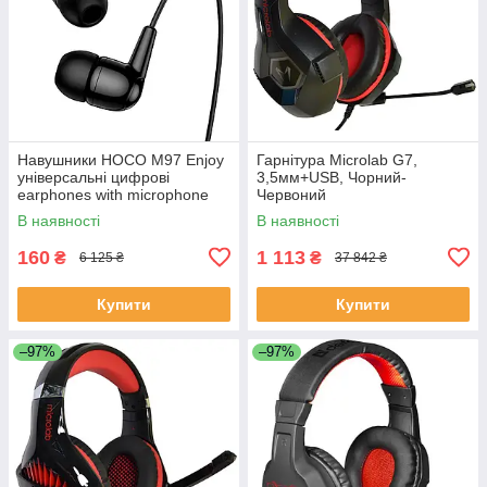
Навушники HOCO M97 Enjoy
Гарнітура Microlab G7,
універсальні цифрові
3,5мм+USB, Чорний-
earphones with microphone
Червоний
Type-C |1.2M, чорний
В наявності
В наявності
160
1 113
₴
₴
6 125 ₴
37 842 ₴
Купити
Купити
–97%
–97%