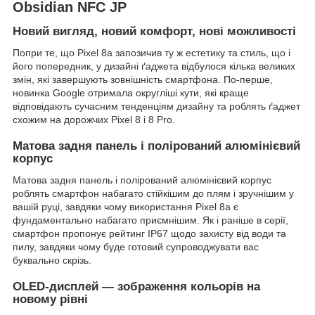
Obsidian NFC JP
Новий вигляд, новий комфорт, нові можливості
Попри те, що Pixel 8a запозичив ту ж естетику та стиль, що і
його попередник, у дизайні ґаджета відбулося кілька великих
змін, які завершують зовнішність смартфона. По-перше,
новинка Google отримала округліші кути, які краще
відповідають сучасним тенденціям дизайну та роблять ґаджет
схожим на дорожчих Pixel 8 і 8 Pro.
Матова задня панель і полірований алюмінієвий
корпус
Матова задня панель і полірований алюмінієвий корпус
роблять смартфон набагато стійкішим до плям і зручнішим у
вашій руці, завдяки чому використання Pixel 8a є
фундаментально набагато приємнішим. Як і раніше в серії,
смартфон пропонує рейтинг IP67 щодо захисту від води та
пилу, завдяки чому буде готовий супроводжувати вас
буквально скрізь.
OLED-дисплей — зображення кольорів на
новому рівні