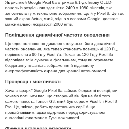
Як дисплей Google Pixel 8a отримав 6,1-дюймову OLED-
панель із роздільною здатністю 2400 x 1080 пікселів, яка
запозичила ту ж технологію зображення, що й у Pixel 8. Це так
званий екран Actua, який, згідно з словами Google, досягає
максимальної яскравості 2000 нітів.
Поліпшення динамічної частоти оновлення
Ще одне поліпшення дисплея стосується його динамічної
частоти оновлення, яка тепер становить повноцінні 120 Гц,
порівнюючи з 90 Гц у Pixel 7a. Показник 120 Гц у Pixel 8a
відповідає всім сучасним флагманам, тому ви отримаєте
бездоганну плавність зображення й підвищену
енергоефективність екрана для кращої автономності.
Процесор і можливості
Хоча в ієрархії Google Pixel 8a займає бюджетні позиції, ми
хочемо потішити вас, що створений він був на базі того
самого чипсета Tensor G3, який був серцем Pixel 8 і Pixel 8
Pro. Це, звісно, робить представника серії А ще
привабливішим, адже відкриває перед користувачем
аналогічні флагманам Гугл можливості.
Функції штучного інтелекту