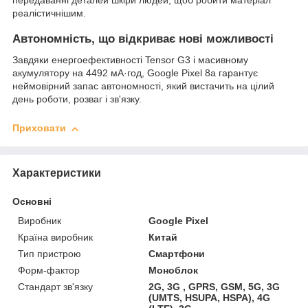
передаванні деталей шкіри людей, щоб робити матеріал
реалістичнішим.
Автономність, що відкриває нові можливості
Завдяки енергоефективності Tensor G3 і масивному
акумулятору на 4492 мА·год, Google Pixel 8a гарантує
неймовірний запас автономності, який вистачить на цілий
день роботи, розваг і зв'язку.
Приховати
Характеристики
Основні
Виробник
Google Pixel
Країна виробник
Китай
Тип пристрою
Смартфони
Форм-фактор
Моноблок
Стандарт зв'язку
2G, 3G , GPRS, GSM, 5G, 3G
(UMTS, HSUPA, HSPA), 4G