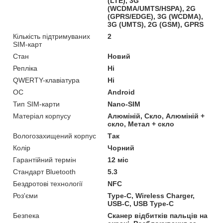
(LTE), 3G
(WCDMA/UMTS/HSPA), 2G
(GPRS/EDGE), 3G (WCDMA),
3G (UMTS), 2G (GSM), GPRS
Кількість підтримуваних
2
SIM-карт
Стан
Новий
Репліка
Ні
QWERTY-клавіатура
Ні
ОС
Android
Тип SIM-карти
Nano-SIM
Матеріал корпусу
Алюміній, Скло, Алюміній +
скло, Метал + скло
Вологозахищений корпус
Так
Колір
Чорний
Гарантійний термін
12 міс
Стандарт Bluetooth
5.3
Бездротові технології
NFC
Роз'єми
Type-C, Wireless Charger,
USB-C, USB Type-C
Безпека
Сканер відбитків пальців на