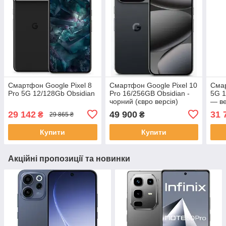
Смартфон Google Pixel 8
Смартфон Google Pixel 10
Смар
Pro 5G 12/128Gb Obsidian
Pro 16/256GB Obsidian -
5G 1
чорний (євро версія)
— в
29 142
49 900
31 
₴
₴
29 865 ₴
Купити
Купити
Акційні пропозиції та новинки