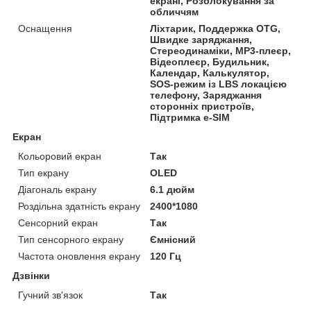
екрані, Розблокування за
обличчям
Оснащення
Ліхтарик, Поддержка OTG,
Швидке заряджання,
Стереодинаміки, MP3-плеєр,
Відеоплеєр, Будильник,
Календар, Калькулятор,
SOS-режим із LBS локацією
телефону, Заряджання
сторонніх пристроїв,
Підтримка e-SIM
Екран
Кольоровий екран
Так
Тип екрану
OLED
Діагональ екрану
6.1 дюйм
Роздільна здатність екрану
2400*1080
Сенсорний екран
Так
Тип сенсорного екрану
Ємнісний
Частота оновлення екрану
120 Гц
Дзвінки
Гучний зв'язок
Так