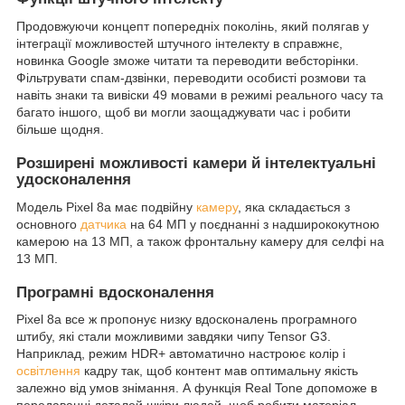
Продовжуючи концепт попередніх поколінь, який полягав у
інтеграції можливостей штучного інтелекту в справжнє,
новинка Google зможе читати та переводити вебсторінки.
Фільтрувати спам-дзвінки, переводити особисті розмови та
навіть знаки та вивіски 49 мовами в режимі реального часу та
багато іншого, щоб ви могли заощаджувати час і робити
більше щодня.
Розширені можливості камери й інтелектуальні
удосконалення
Модель Pixel 8a має подвійну
камеру
, яка складається з
основного
датчика
на 64 МП у поєднанні з надширококутною
камерою на 13 МП, а також фронтальну камеру для селфі на
13 МП.
Програмні вдосконалення
Pixel 8a все ж пропонує низку вдосконалень програмного
штибу, які стали можливими завдяки чипу Tensor G3.
Наприклад, режим HDR+ автоматично настроює колір і
освітлення
кадру так, щоб контент мав оптимальну якість
залежно від умов знімання. А функція Real Tone допоможе в