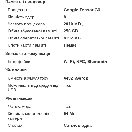
Пам'ять і процесор
Процесор
Google Tensor G3
Кількість ядер
8
Частота процесора
2910 МГц
Об'єм вбудованої пам'яті
256 GB
Об'єм оперативної пам'яті
8192 MB
Слоти карти пам'яті
Немає
Зв'язок та комунікації
Інтерфейси
Wi-Fi, NFC, Bluetooth
Живлення
Ємність акумулятору
4492 мА/год
Можливість підзарядки від
Так
USB
Мультимедіа
Фотокамера
Так
Кількість мегапікселів
64 Мп
камери
Спалах
Світлодіодна