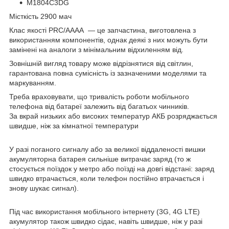
M1804C3DG
Місткість 2900 мач
Клас якості PRC/AAAA — це запчастина, виготовлена з
використанням компонентів, однак деякі з них можуть бути
замінені на аналоги з мінімальним відхиленням від.
Зовнішній вигляд товару може відрізнятися від світлин,
гарантована повна сумісність із зазначеними моделями та
маркуванням.
Треба враховувати, що тривалість роботи мобільного
телефона від батареї залежить від багатьох чинників.
За вкрай низьких або високих температур АКБ розряджається
швидше, ніж за кімнатної температури
У разі поганого сигналу або за великої віддаленості вишки
акумуляторна батарея сильніше витрачає заряд (то ж
стосується поїздок у метро або поїзді на довгі відстані: заряд
швидко втрачається, коли телефон постійно втрачається і
знову шукає сигнал).
Під час використання мобільного інтернету (3G, 4G LTE)
акумулятор також швидко сідає, навіть швидше, ніж у разі