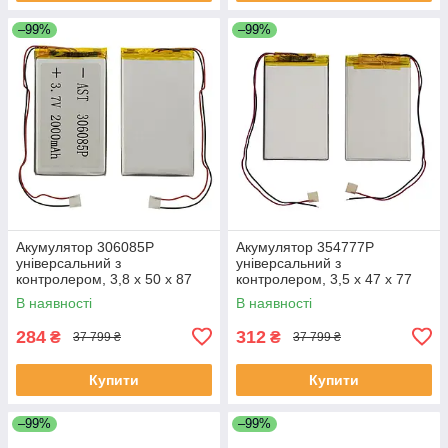
–99%
–99%
Акумулятор 306085P
Акумулятор 354777P
універсальний з
універсальний з
контролером, 3,8 х 50 х 87
контролером, 3,5 х 47 х 77
мм (1100 mAh)/ для
мм (1350 mAh)/ для
В наявності
В наявності
смартфона, планшета
смартфона, планшета
284
312
₴
₴
37 799 ₴
37 799 ₴
Купити
Купити
–99%
–99%