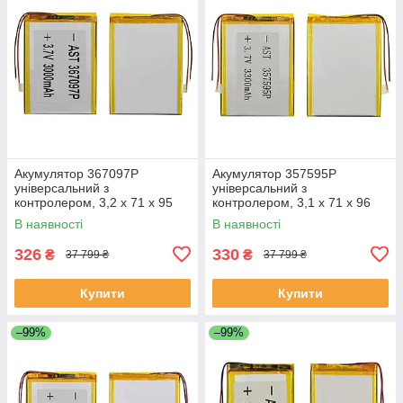
Акумулятор 367097P
Акумулятор 357595P
універсальний з
універсальний з
контролером, 3,2 х 71 х 95
контролером, 3,1 х 71 х 96
мм (3000 mAh)/Nomi Corsa
мм (3000 mAh)/ для
В наявності
В наявності
Tablet C070010/Nomi Corsa
смартфона, планшета
Pro C070020
326
330
₴
₴
37 799 ₴
37 799 ₴
Купити
Купити
–99%
–99%