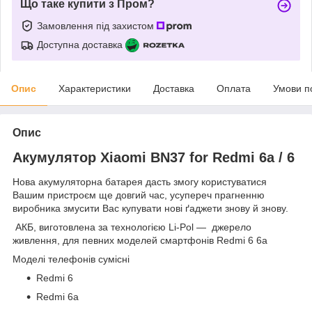
Що таке купити з Пром?
Замовлення під захистом
Доступна доставка
Опис
Характеристики
Доставка
Оплата
Умови п
Опис
Акумулятор Xiaomi BN37 for Redmi 6a / 6
Нова акумуляторна батарея дасть змогу користуватися
Вашим пристроєм ще довгий час, усупереч прагненню
виробника змусити Вас купувати нові ґаджети знову й знову.
АКБ, виготовлена за технологією Li-Pol — джерело
живлення, для певних моделей смартфонів Redmi 6 6a
Моделі телефонів сумісні
Redmi 6
Redmi 6a