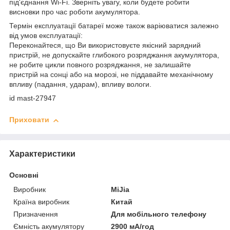
під'єднання Wi-Fi. Зверніть увагу, коли будете робити
висновки про час роботи акумулятора.
Термін експлуатації батареї може також варіюватися залежно
від умов експлуатації:
Переконайтеся, що Ви використовуєте якісний зарядний
пристрій, не допускайте глибокого розряджання акумулятора,
не робите цикли повного розряджання, не залишайте
пристрій на сонці або на морозі, не піддавайте механічному
впливу (падання, ударам), впливу вологи.
id mast-27947
Приховати
Характеристики
Основні
Виробник
MiJia
Країна виробник
Китай
Призначення
Для мобільного телефону
Ємність акумулятору
2900 мА/год