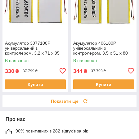
Акумулятор 3077100P
Акумулятор 406180P
універсальний з
універсальний з
контролером, 3,2 х 71 х 95
контролером, 3,5 х 51 х 80
мм (3000 mAh)/ для
мм (1600 mAh)/ для
В наявності
В наявності
смартфона, планшета
смартфона, планшета
330
344
₴
₴
37 799 ₴
37 799 ₴
Купити
Купити
Показати ще
Про нас
90% позитивних з 282 відгуків за рік