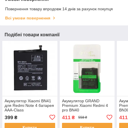
Повернення товару впродовж 14 днів за рахунок покупця
Всі умови повернення
Подібні товари компанії
Акумулятор Xiaomi BN41
Акумулятор GRAND
Аку
для Redmi Note 4 батарея
Premium Xiaomi Redmi 4
Prem
AAA-Class
pro BN40
BN3
399
411
411
₴
₴
558 ₴
Купити
Купити