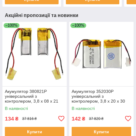
Акційні пропозиції та новинки
–100%
–100%
Акумулятор 380821P
Акумулятор 352030P
універсальний з
універсальний з
контролером, 3,8 х 08 х 21
контролером, 3,8 х 20 х 30
мм (35 mAh)/ для TWS
мм (250 mAh)/ для TWS
В наявності
В наявності
навушників, bluetooth
навушників, bluetooth
гарнітур, MP3 плеєрів
гарнітур, MP3 плеєрів
134
142
₴
₴
37 816 ₴
37 820 ₴
Купити
Купити