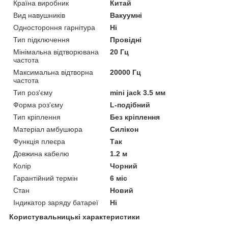
Країна виробник
Китай
Вид навушників
Вакуумні
Одностороння гарнітура
Ні
Тип підключення
Провідні
Мінімальна відтворювана
20 Гц
частота
Максимальна відтворна
20000 Гц
частота
Тип роз'єму
mini jack 3.5 мм
Форма роз'єму
L-подібний
Тип кріплення
Без кріплення
Матеріал амбушюра
Силікон
Функція плеєра
Так
Довжина кабелю
1.2 м
Колір
Чорний
Гарантійний термін
6 міс
Стан
Новий
Індикатор заряду батареї
Ні
Користувальницькі характеристики