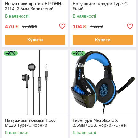
Навушники дротові HP DHH-
Навушники вкладки Type-C
3114, 3,5мм Золотистий
білий
В наявності
В наявності
476
104
₴
₴
37 832 ₴
7 028 ₴
Купити
Купити
–97%
–97%
Навушники вкладки Hoco
Гарнітура Microlab G6,
M123 Type-C чорний
3,5мм+USB, Чорний-Синій
В наявності
В наявності