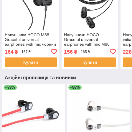
Навушники HOCO M88
Навушники HOCO
Нав
Graceful universal
Graceful universal
initi
earphones with mic чорний
earphones with mic M88
earp
чорні
164
156
228
₴
₴
167 ₴
165 ₴
Купити
Купити
Акційні пропозиції та новинки
–99%
–99%