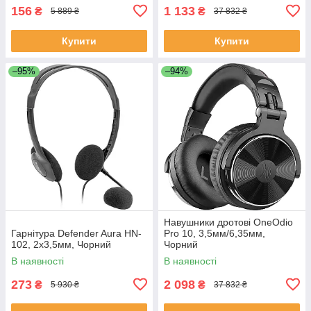
156
1 133
₴
₴
5 889 ₴
37 832 ₴
Купити
Купити
–95%
–94%
Навушники дротові OneOdio
Гарнітура Defender Aura HN-
Pro 10, 3,5мм/6,35мм,
102, 2х3,5мм, Чорний
Чорний
В наявності
В наявності
273
2 098
₴
₴
5 930 ₴
37 832 ₴