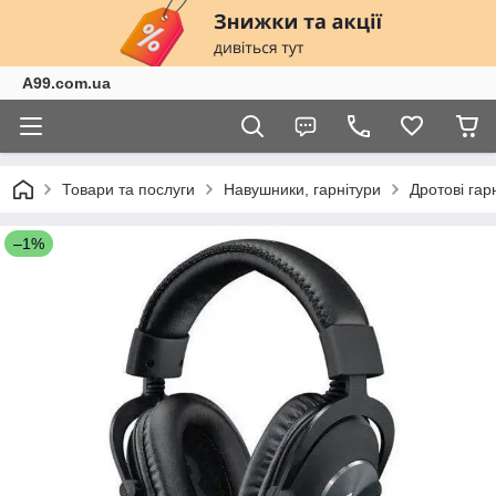
A99.com.ua
Товари та послуги
Навушники, гарнітури
Дротові га
–1%