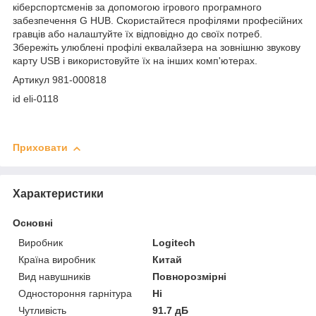
кіберспортсменів за допомогою ігрового програмного
забезпечення G HUB. Скористайтеся профілями професійних
гравців або налаштуйте їх відповідно до своїх потреб.
Збережіть улюблені профілі еквалайзера на зовнішню звукову
карту USB і використовуйте їх на інших комп'ютерах.
Артикул 981-000818
id eli-0118
Приховати
Характеристики
Основні
Виробник
Logitech
Країна виробник
Китай
Вид навушників
Повнорозмірні
Одностороння гарнітура
Ні
Чутливість
91.7 дБ