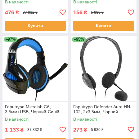
В наявності
В наявності
476
156
₴
₴
37 832 ₴
5 889 ₴
Купити
Купити
–97%
–95%
Гарнітура Microlab G6,
Гарнітура Defender Aura HN-
3,5мм+USB, Чорний-Синій
102, 2х3,5мм, Чорний
В наявності
В наявності
1 133
273
₴
₴
37 832 ₴
5 930 ₴