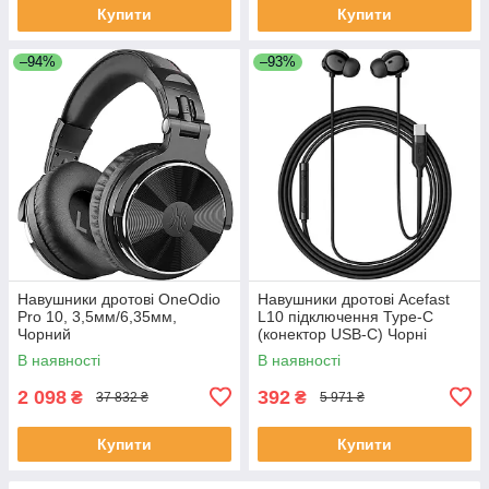
Купити
Купити
–94%
–93%
Навушники дротові OneOdio
Навушники дротові Acefast
Pro 10, 3,5мм/6,35мм,
L10 підключення Type-C
Чорний
(конектор USB-C) Чорні
В наявності
В наявності
2 098
392
₴
₴
37 832 ₴
5 971 ₴
Купити
Купити