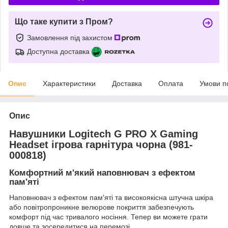
Що таке купити з Пром?
Замовлення під захистом
Доступна доставка
Опис
Характеристики
Доставка
Оплата
Умови п
Опис
Навушники Logitech G PRO X Gaming
Headset ігрова гарнітура чорна (981-
000818)
Комфортний м'який наповнювач з ефектом
пам'яті
Наповнювач з ефектом пам'яті та високоякісна штучна шкіра
або повітропроникне велюрове покриття забезпечують
комфорт під час тривалого носіння. Тепер ви можете грати
довше та зосередитися на перемозі.