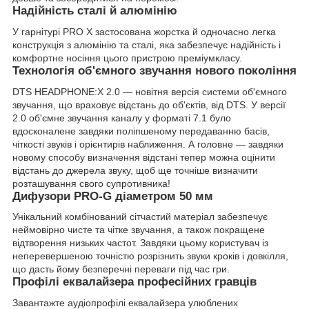
Надійність сталі й алюмінію
У гарнітурі PRO X застосована жорстка й одночасно легка
конструкція з алюмінію та сталі, яка забезпечує надійність і
комфортне носіння цього пристрою преміумкласу.
Технологія об'ємного звучання нового покоління
DTS HEADPHONE:X 2.0 — новітня версія системи об'ємного
звучання, що враховує відстань до об'єктів, від DTS. У версії
2.0 об'ємне звучання каналу у форматі 7.1 було
вдосконалене завдяки поліпшеному передаванню басів,
чіткості звуків і орієнтирів наближення. А головне — завдяки
новому способу визначення відстані тепер можна оцінити
відстань до джерела звуку, щоб ще точніше визначити
розташування свого супротивника!
Дифузори PRO-G діаметром 50 мм
Унікальний комбінований сітчастий матеріал забезпечує
неймовірно чисте та чітке звучання, а також покращене
відтворення низьких частот. Завдяки цьому користувач із
неперевершеною точністю розрізнить звуки кроків і довкілля,
що дасть йому безперечні переваги під час гри.
Профілі еквалайзера професійних гравців
Завантажте аудіопрофілі еквалайзера улюблених