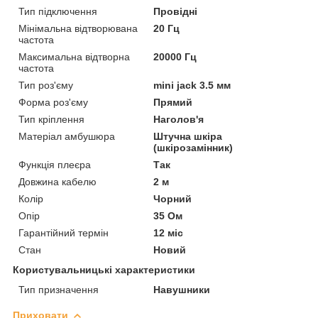
Тип підключення
Провідні
Мінімальна відтворювана
20 Гц
частота
Максимальна відтворна
20000 Гц
частота
Тип роз'єму
mini jack 3.5 мм
Форма роз'єму
Прямий
Тип кріплення
Наголов'я
Матеріал амбушюра
Штучна шкіра
(шкірозамінник)
Функція плеєра
Так
Довжина кабелю
2 м
Колір
Чорний
Опір
35 Ом
Гарантійний термін
12 міс
Стан
Новий
Користувальницькі характеристики
Тип призначення
Навушники
Приховати