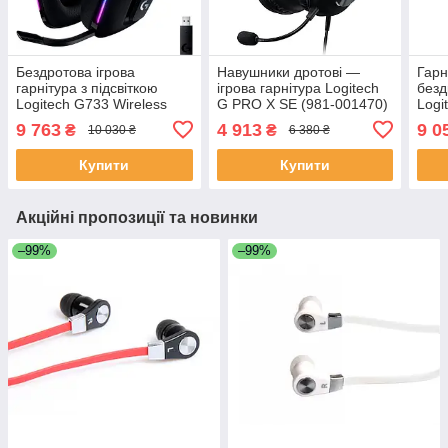
Бездротова ігрова
Навушники дротові —
Гарні
гарнітура з підсвіткою
ігрова гарнітура Logitech
безд
Logitech G733 Wireless
G PRO X SE (981-001470)
Logi
LIGHTSPEED RGB (981-
чорна
Wire
9 763
4 913
9 0
₴
₴
10 030 ₴
6 380 ₴
000864) чорна
білі
Купити
Купити
Акційні пропозиції та новинки
–99%
–99%