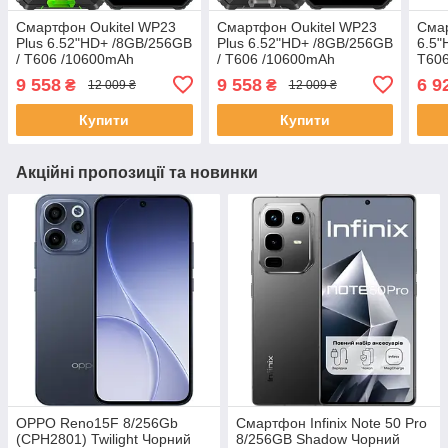
Смартфон Oukitel WP23
Смартфон Oukitel WP23
Смар
Plus 6.52"HD+ /8GB/256GB
Plus 6.52"HD+ /8GB/256GB
6.5"
/ T606 /10600mAh
/ T606 /10600mAh
T606
/13+5Мп/ IP69K /NFC
/13+5Мп/ IP69K /NFC
IP69
9 558
9 558
6 9
₴
₴
12 009 ₴
12 009 ₴
Чорний
Чорний
Купити
Купити
Акційні пропозиції та новинки
OPPO Reno15F 8/256Gb
Смартфон Infinix Note 50 Pro
(CPH2801) Twilight Чорний
8/256GB Shadow Чорний