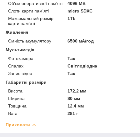
Об'єм оперативної пам'яті
4096 MB
Слоти карти пам'яті
micro SDXC
Максимальний розмір
1Tb
карти пам'яті
Живлення
Ємність акумулятору
6500 мА/год
Мультимедіа
Фотокамера
Так
Спалах
Світлодіодна
Запис відео
Так
Габаритні розміри
Висота
172.2 мм
Ширина
80 мм
Товщина
12.4 мм
Вага
281 г
Приховати