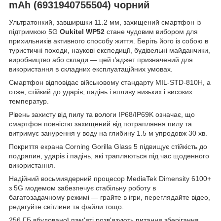
mAh (6931940755504) чорний
Ультратонкий, завширшки 11.2 мм, захищений смартфон із
підтримкою 5G
Oukitel WP52
стане чудовим вибором для
прихильників активного способу життя. Беріть його із собою в
туристичні походи, наукові експедиції, будівельні майданчики,
виробництво або склади — цей ґаджет призначений для
використання в складних експлуатаційних умовах.
Смартфон відповідає військовому стандарту MIL-STD-810Н, а
отже, стійкий до ударів, падінь і впливу низьких і високих
температур.
Рівень захисту від пилу та вологи IP68/IP69K означає, що
смартфон повністю захищений від потрапляння пилу та
витримує занурення у воду на глибину 1.5 м упродовж 30 хв.
Покриття екрана Corning Gorilla Glass 5 підвищує стійкість до
подряпин, ударів і падінь, які трапляються під час щоденного
використання.
Надійний восьмиядерний процесор MediaTek Dimensity 6100+
з 5G модемом забезпечує стабільну роботу в
багатозадачному режимі — грайте в ігри, переглядайте відео,
редагуйте світлини та файли тощо.
256 ГБ вбудованої пам'яті розв'язують питання зберігання