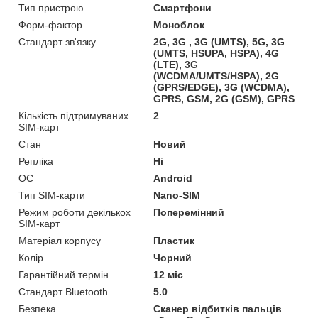
Тип пристрою
Смартфони
Форм-фактор
Моноблок
Стандарт зв'язку
2G, 3G , 3G (UMTS), 5G, 3G
(UMTS, HSUPA, HSPA), 4G
(LTE), 3G
(WCDMA/UMTS/HSPA), 2G
(GPRS/EDGE), 3G (WCDMA),
GPRS, GSM, 2G (GSM), GPRS
Кількість підтримуваних
2
SIM-карт
Стан
Новий
Репліка
Ні
ОС
Android
Тип SIM-карти
Nano-SIM
Режим роботи декількох
Поперемінний
SIM-карт
Матеріал корпусу
Пластик
Колір
Чорний
Гарантійний термін
12 міс
Стандарт Bluetooth
5.0
Безпека
Сканер відбитків пальців