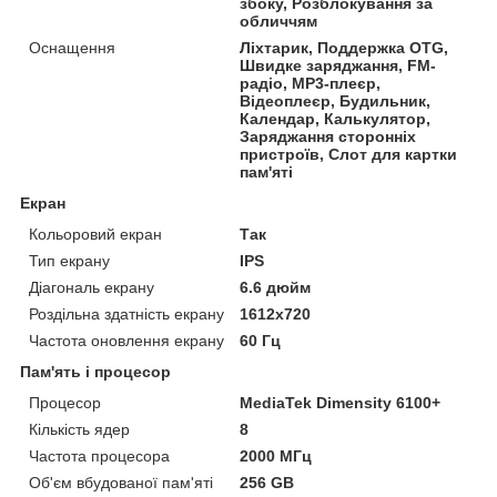
збоку, Розблокування за
обличчям
Оснащення
Ліхтарик, Поддержка OTG,
Швидке заряджання, FM-
радіо, MP3-плеєр,
Відеоплеєр, Будильник,
Календар, Калькулятор,
Заряджання сторонніх
пристроїв, Слот для картки
пам'яті
Екран
Кольоровий екран
Так
Тип екрану
IPS
Діагональ екрану
6.6 дюйм
Роздільна здатність екрану
1612х720
Частота оновлення екрану
60 Гц
Пам'ять і процесор
Процесор
MediaTek Dimensity 6100+
Кількість ядер
8
Частота процесора
2000 МГц
Об'єм вбудованої пам'яті
256 GB