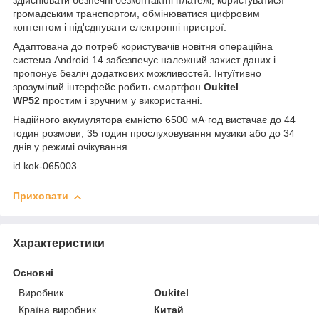
здійснювати безпечні безконтактні платежі, користуватися
громадським транспортом, обмінюватися цифровим
контентом і під'єднувати електронні пристрої.
Адаптована до потреб користувачів новітня операційна
система Android 14 забезпечує належний захист даних і
пропонує безліч додаткових можливостей. Інтуїтивно
зрозумілий інтерфейс робить смартфон
Oukitel
WP52
простим і зручним у використанні.
Надійного акумулятора ємністю 6500 мA·год вистачає до 44
годин розмови, 35 годин прослуховування музики або до 34
днів у режимі очікування.
id kok-065003
Приховати
Характеристики
Основні
Виробник
Oukitel
Країна виробник
Китай