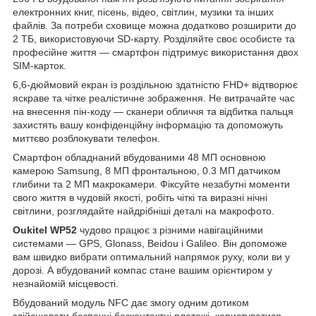
електронних книг, пісень, відео, світлин, музики та інших
файлів. За потреби сховище можна додатково розширити до
2 ТБ, використовуючи SD-карту. Розділяйте своє особисте та
професійне життя — смартфон підтримує використання двох
SIM-карток.
6,6-дюймовий екран із роздільною здатністю FHD+ відтворює
яскраве та чітке реалістичне зображення. Не витрачайте час
на внесення пін-коду — сканери обличчя та відбитка пальця
захистять вашу конфіденційну інформацію та допоможуть
миттєво розблокувати телефон.
Смартфон обладнаний вбудованими 48 МП основною
камерою Samsung, 8 МП фронтальною, 0.3 МП датчиком
глибини та 2 МП макрокамери. Фіксуйте незабутні моменти
свого життя в чудовій якості, робіть чіткі та виразні нічні
світлини, розглядайте найдрібніші деталі на макрофото.
Oukitel WP52
чудово працює з різними навігаційними
системами — GPS, Glonass, Beidou і Galileo. Він допоможе
вам швидко вибрати оптимальний напрямок руху, коли ви у
дорозі. А вбудований компас стане вашим орієнтиром у
незнайомій місцевості.
Вбудований модуль NFC дає змогу одним дотиком