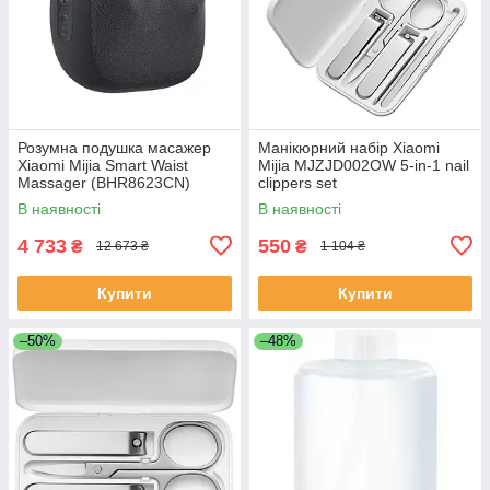
Розумна подушка масажер
Манікюрний набір Xiaomi
Xiaomi Mijia Smart Waist
Mijia MJZJD002OW 5-in-1 nail
Massager (BHR8623CN)
clippers set
В наявності
В наявності
4 733
550
₴
₴
12 673 ₴
1 104 ₴
Купити
Купити
–50%
–48%