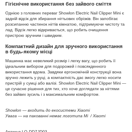
Гігієнічне використання без зайвого сміття
Однією з головних переваг Showlon Electric Nail Clipper Mini є
задній відсік для збирання нігтьових обрізків. Він запобігає
розсипанню частинок нігтів кімнатою, підтримуючи чистоту та
лад. Відсік легко відкривається, що робить очищення
пристрою зручним і швидким.
Компактний дизайн для зручного використання
в будь-якому місці
Машинка має невеликий розмір і легку вагу, що робить її
ідеальним вибором для подорожей і повсякденного
використання вдома. Завдяки ергономічній конструкції вона
зручно лежить у руці, а компактність дає змогу легко носити
пристрій у сумці або валізі. Showlon Electric Nail Clipper Mini —
це сучасне рішення для тих, хто хоче доглядати за нігтями
без зайвих зусиль і з максимальним комфортом.
Showlon — входить до екосистеми Xiaomi
Увага — на пакованні немає логотипа Mi / Xiaomi
Артикул LQ-DDZJD03