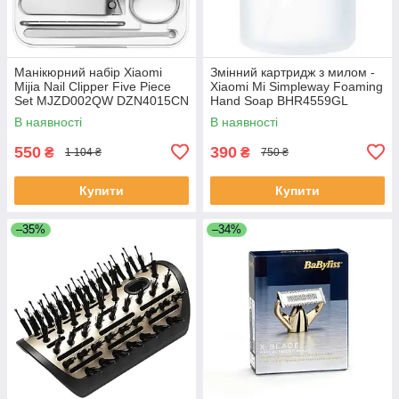
Манікюрний набір Xiaomi
Змінний картридж з милом -
Mijia Nail Clipper Five Piece
Xiaomi Mi Simpleway Foaming
Set MJZD002QW DZN4015CN
Hand Soap BHR4559GL
В наявності
В наявності
550
390
₴
₴
1 104 ₴
750 ₴
Купити
Купити
–35%
–34%