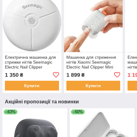
Електрична машинка для
Машинка для стриження
Еле
стрижки нігтів Seemagic
нігтів Xiaomi Seemagic
маши
Electric Nail Clipper
Electric Nail Clipper Mini
нігт
(SMPH-ZJD06C)
SMPH-ZJD04C
Nail
1 350
1 899
1 1
₴
₴
ZJD
Купити
Купити
Акційні пропозиції та новинки
–63%
–50%