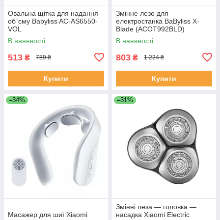
Овальна щітка для надання
Змінне лезо для
об`єму Babyliss AC-AS6550-
електростанка BaByliss X-
VOL
Blade (ACOT992BLD)
В наявності
В наявності
513
803
₴
₴
789 ₴
1 224 ₴
Купити
Купити
–34%
–31%
Змінні леза — головка —
Масажер для шиї Xiaomi
насадка Xiaomi Electric