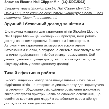
Showlon Electric Nail Clipper Mini (LQ-DDZJD03)
Зверніть увагу! Showlon Electric Nail Clipper Mini (LQ-
DDZJD03) належить до екосистеми концерну Xiaomi — без
логотипа "Xiaomi" на пакованні.
Зручний і безпечний догляд за нігтями
Електрична машинка для стриження нігтів Showlon Electric
Nail Clipper Mini — це інноваційний пристрій, який робить
догляд за нігтями простим, безпечним і комфортним.
Автоматичне стриження активується всього одним
натисканням кнопки, а вбудована система забезпечує м'яке
та точне підрізування нігтів без ризику травмування. Цей
девайс ідеально підійде для дітей, літніх людей і всіх, хто
цінує зручність у повсякденному догляді.
Тиха й ефективна робота
Високошвидкісний мотор забезпечує плавне й безшумне
підрізання нігтів, не створюючи дискомфорту для користувача
та оточення. Вбудоване світлодіодне освітлення допомагає
використовувати пристрій навіть за слабкого освітлення, що
особливо корисно для людей з ослабленим зором або для
догляду за нігтями дитини вночі.