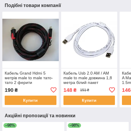
Подібні товари компанії
Кабель Grand Hdmi 5
Кабель Usb 2.0 AM / AM
Каб
метрів male to male тато-
male to male довжина 1,8
A Ma
тато 2 ферити
метра білий пакет
1.5m
190
148
146
₴
₴
151 ₴
Купити
Купити
Акційні пропозиції та новинки
–98%
–98%