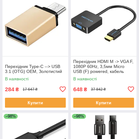
Перехідник HDMI M -> VGA F,
Перехідник Type-C --> USB
1080P 60Hz, 3,5мм Micro
3.1 (OTG) OEM, Золотистий
USB (F) powered, кабель
0,15м Vention чорний
В наявності
В наявності
284
648
₴
₴
17 647 ₴
37 842 ₴
Купити
Купити
–98%
–98%