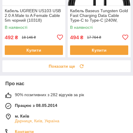
Кабель UGREEN US103 USB
Кабель Baseus Tungsten Gold
2.0 A Male to A Female Cable
Fast Charging Data Cable
5m чорний (10318)
Type-C to Type-C |240W,
PD3.1, 1m|
В наявності
В наявності
492
494
₴
₴
18 146 ₴
17 764 ₴
Купити
Купити
Показати ще
Про нас
90% позитивних з 282 відгуків за рік
Працює з 08.05.2014
м. Київ
Дарниця, Київ, Україна
Контакти