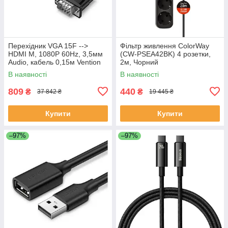
Перехідник VGA 15F -->
Фільтр живлення СolorWay
HDMI M, 1080P 60Hz, 3,5мм
(CW-PSEA42BK) 4 розетки,
Audio, кабель 0,15м Vention
2м, Чорний
чорний
В наявності
В наявності
809
440
₴
₴
37 842 ₴
19 445 ₴
Купити
Купити
–97%
–97%