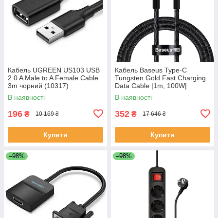
Кабель UGREEN US103 USB
Кабель Baseus Type-C
2.0 A Male to A Female Cable
Tungsten Gold Fast Charging
3m чорний (10317)
Data Cable |1m, 100W|
В наявності
В наявності
196
352
₴
₴
10 169 ₴
17 646 ₴
Купити
Купити
–98%
–98%