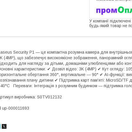
У компанії підключені
будь-який товар не п
aseus Security P1 — це компактна розумна камера для внутрішньо
K (4MP), що забезпечує високоякісне зображення, панорамний огляд
ідходить для нагляду за дітьми, домашніми улюбленцями або кон
сновні характеристики: ✔ Дозвіл відео: 3K (4MP) ✔ Кут огляду: 1
оризонтальне обертання 360°, вертикальне — 90° ✔ AI-функції: в
озпізнавання плачу дитини ✔ Підтримка карт пам’яті: MicroSD/TF 
40°C Переваги: Інтеграція з розумним будинком — підтримка голо
ртикул виробника: S0TV012132
d up-000011693