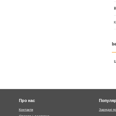
К
І
Ц
Про нас
Популярн
Контакти
Зарядні п