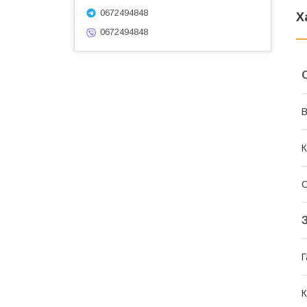
0672494848
Х
0672494848
В
К
Г
К