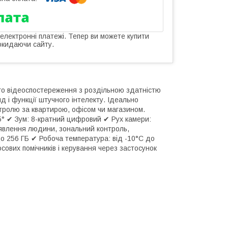
 електронні платежі. Тепер ви можете купити
окидаючи сайту.
го відеоспостереження з роздільною здатністю
 і функції штучного інтелекту. Ідеально
тролю за квартирою, офісом чи магазином.
05° ✔ Зум: 8-кратний цифровий ✔ Рух камери:
иявлення людини, зональний контроль,
до 256 ГБ ✔ Робоча температура: від -10°C до
сових помічників і керування через застосунок