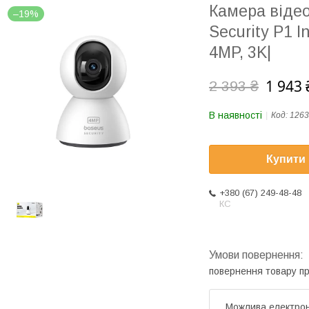
Камера віде
–19%
Security P1 
4MP, 3K|
1 943 
2 393 ₴
В наявності
Код:
1263
Купити
+380 (67) 249-48-48
КС
повернення товару п