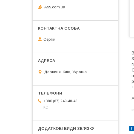
A99.com.ua
Сергій
B
3
п
О
Дарниця, Київ, Україна
г
р
+
А
+380 (67) 249-48-48
КС
i