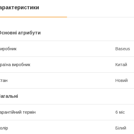
арактеристики
Основні атрибути
иробник
Baseus
раїна виробник
Китай
Стан
Новий
Загальні
арантійний термін
6 міс
олір
Білий