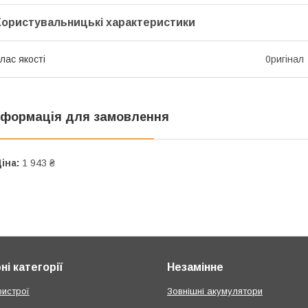
Користувальницькі характеристики
лас якості
0ригінал
нформація для замовлення
іна:
1 943 ₴
і категорії
Незамінне
ристрої
Зовнішні акумулятори