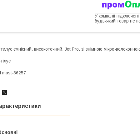
У компанії підключені
будь-який товар не п
тилус ємнісний, високоточний, Jot Pro, зі знімною мікро-волоконно
тілус
d mast-36257
арактеристики
Основні