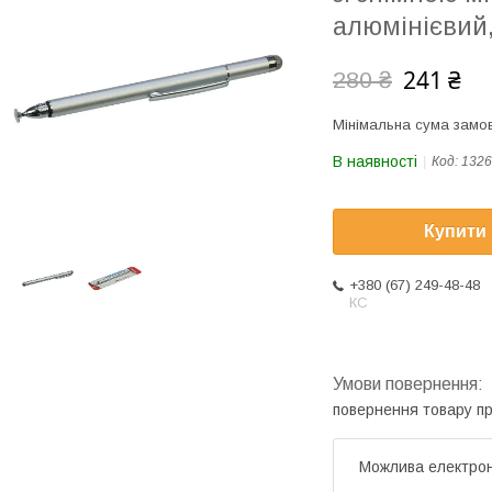
алюмінієвий,
241 ₴
280 ₴
Мінімальна сума замов
В наявності
Код:
1326
Купити
+380 (67) 249-48-48
КС
повернення товару п