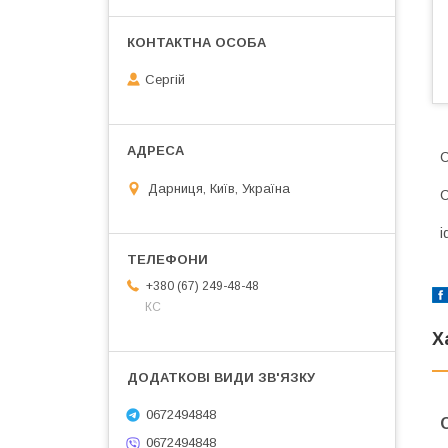
Сергій
С
Дарниця, Київ, Україна
С
i
+380 (67) 249-48-48
КС
Х
0672494848
0672494848