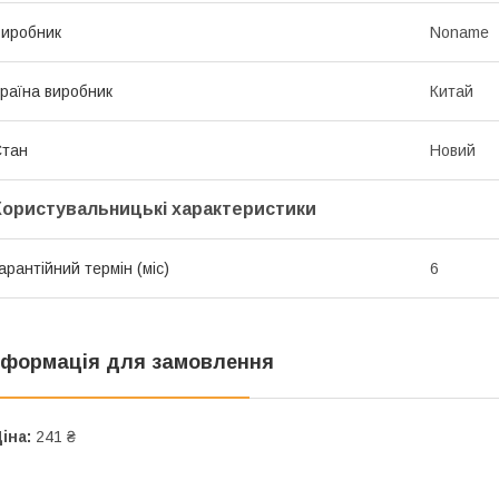
иробник
Noname
раїна виробник
Китай
Стан
Новий
Користувальницькі характеристики
арантійний термін (міс)
6
нформація для замовлення
іна:
241 ₴