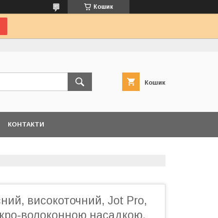
Кошик
Кошик
КОНТАКТИ
ний, високоточний, Jot Pro,
ікро-волоконною насадкою,