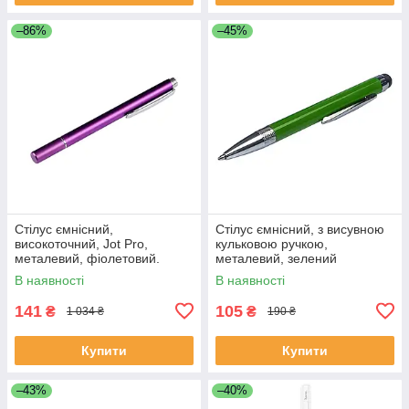
–86%
–45%
Стілус ємнісний,
Стілус ємнісний, з висувною
високоточний, Jot Pro,
кульковою ручкою,
металевий, фіолетовий.
металевий, зелений
В наявності
В наявності
141
105
₴
₴
1 034 ₴
190 ₴
Купити
Купити
–43%
–40%