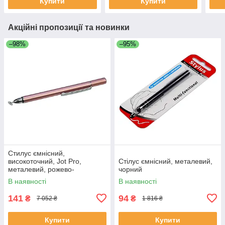
Купити
Купити
Акційні пропозиції та новинки
–98%
–95%
Стилус ємнісний,
високоточний, Jot Pro,
Стілус ємнісний, металевий,
металевий, рожево-
чорний
золотистистий.
В наявності
В наявності
141
94
₴
₴
7 052 ₴
1 816 ₴
Купити
Купити