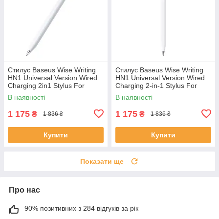
Стилус Baseus Wise Writing
Стилус Baseus Wise Writing
HN1 Universal Version Wired
HN1 Universal Version Wired
Charging 2in1 Stylus For
Charging 2-in-1 Stylus For
HUAWEI XIAOMI (B0004F01)
HUAWEI/XIAOMI Moon Білий
В наявності
В наявності
(With Type-C Cable*1
1 175
1 175
₴
₴
1 836 ₴
1 836 ₴
Купити
Купити
Показати ще
Про нас
90% позитивних з 284 відгуків за рік