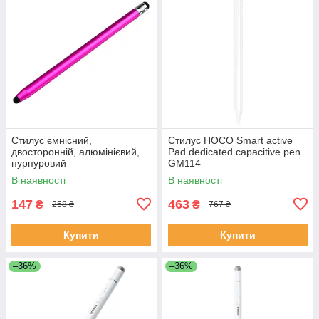
Стилус ємнісний,
Стилус HOCO Smart active
двосторонній, алюмінієвий,
Pad dedicated capacitive pen
пурпуровий
GM114
В наявності
В наявності
147
463
₴
₴
258 ₴
767 ₴
Купити
Купити
–36%
–36%