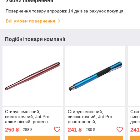
Умови повернення
Повернення товару впродовж 14 днів за рахунок покупця
Всі умови повернення
Подібні товари компанії
Стилус ємнісний,
Стилус ємнісний,
Стил
високоточний, Jot Pro,
високоточний, Jot Pro
висо
алюмінієвий, рожево-
двосторонній,
двос
золотистий
алюмінієвий, з
алюм
250
241
241
₴
₴
288 ₴
280 ₴
кріпленням, блакитний
кріп