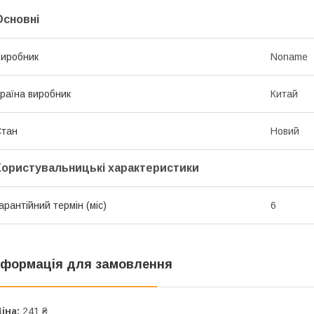
Основні
иробник
Noname
раїна виробник
Китай
Стан
Новий
Користувальницькі характеристики
арантійний термін (міс)
6
нформація для замовлення
іна:
241 ₴