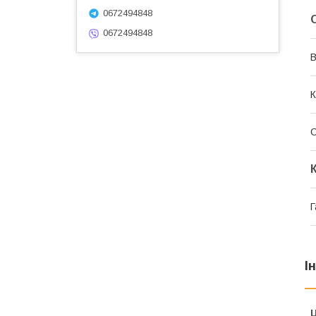
0672494848
0672494848
В
К
Г
І
Ц