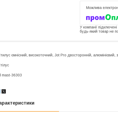
У компанії підключені
будь-який товар не п
тилус ємнісний, високоточний, Jot Pro двосторонній, алюмінієвий,
тілус
d mast-36303
арактеристики