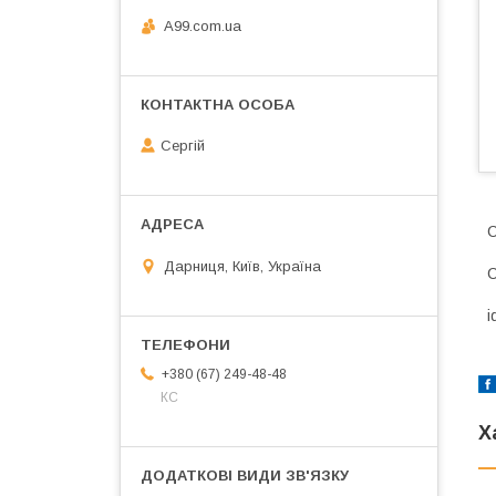
A99.com.ua
Сергій
С
Дарниця, Київ, Україна
С
i
+380 (67) 249-48-48
КС
Х