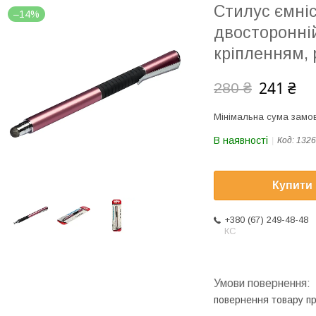
Стилус ємніс
–14%
двосторонній
кріпленням,
241 ₴
280 ₴
Мінімальна сума замов
В наявності
Код:
1326
Купити
+380 (67) 249-48-48
КС
повернення товару п