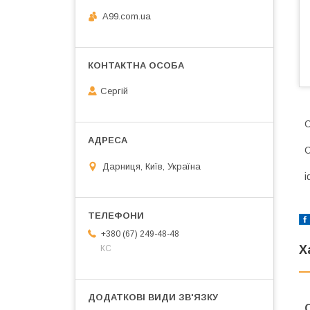
A99.com.ua
Сергій
С
С
Дарниця, Київ, Україна
i
+380 (67) 249-48-48
Х
КС