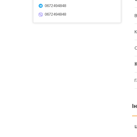
0672494848
0672494848
В
К
Г
І
Ц