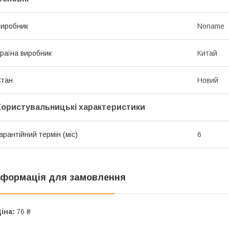
иробник
Noname
раїна виробник
Китай
Стан
Новий
Користувальницькі характеристики
арантійний термін (міс)
6
нформація для замовлення
іна:
76 ₴