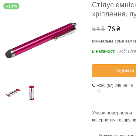
Стілус ємніс
–10%
кріплення, п
76 ₴
84 ₴
Мінімальна сума замов
В наявності
Код:
1328
Купити
+380 (67) 249-48-48
КС
повернення товару п