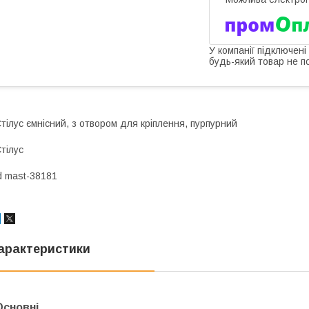
У компанії підключені
будь-який товар не п
тілус ємнісний, з отвором для кріплення, пурпурний
тілус
d mast-38181
арактеристики
Основні