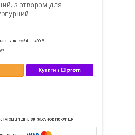
ний, з отвором для
урпурний
лення на сайті — 400 ₴
67
Купити з
ротягом 14 днів
за рахунок покупця