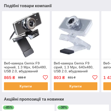
Подібні товари компанії
Веб-камера Gemix F9
Веб-камера Gemix F9
Веб-
чорний, 1.3 Mpx, 640x480,
сірий, 1.3 Mpx, 640x480,
авт
USB 2.0, вбудований
USB 2.0, вбудований
мікрофон (F9 чорний)
мікрофон
865
803
1 4
₴
₴
888 ₴
831 ₴
Купити
Купити
Акційні пропозиції та новинки
–85%
–38%