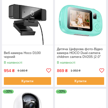
Дитяча Цифрова фото-Відео
Веб-камера Hoco D100
камера HOCO Dual-camera
чорний
children camera DV205 |2.0"
HD screen|
В наявності
В наявності
954
869
₴
₴
6 160 ₴
1 392 ₴
Купити
Купити
–33%
–33%