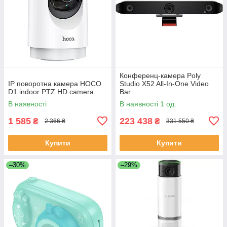
Конференц-камера Poly
IP поворотна камера HOCO
Studio X52 All-In-One Video
D1 indoor PTZ HD camera
Bar
В наявності
В наявності 1 од.
1 585
223 438
₴
₴
2 366 ₴
331 550 ₴
Купити
Купити
–30%
–29%