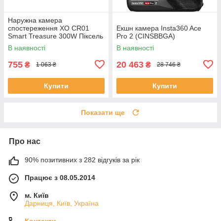
Наружна камера
спостереження XO CR01
Екшн камера Insta360 Ace
Smart Treasure 300W Піксель
Pro 2 (CINSBBGA)
Camera Біла
В наявності
В наявності
755
20 463
₴
₴
1 063 ₴
28 746 ₴
Купити
Купити
Показати ще
Про нас
90% позитивних з 282 відгуків за рік
Працює з 08.05.2014
м. Київ
Дарниця, Київ, Україна
Контакти