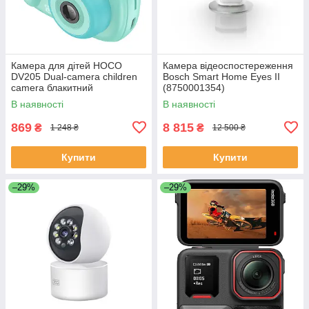
Камера для дітей HOCO
Камера відеоспостереження
DV205 Dual-camera children
Bosch Smart Home Eyes II
camera блакитний
(8750001354)
В наявності
В наявності
869
8 815
₴
₴
1 248 ₴
12 500 ₴
Купити
Купити
–29%
–29%