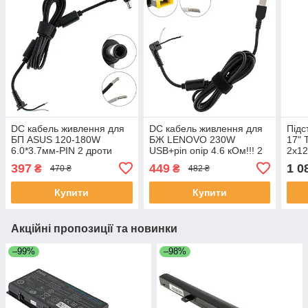
DC кабель живлення для
DC кабель живлення для
Підс
БП ASUS 120-180W
БЖ LENOVO 230W
17" 
6.0*3.7мм-PIN 2 дроти
USB+pin опір 4.6 кОм!!! 2
2x12
(2x1.5мм) L-подібний
дроти (2x1.5мммм)L-
сітч
397
449
1 0
₴
₴
470 ₴
482 ₴
штекер 2 феритові кільця
Образний вхід в БП 2
покр
довжина 170см
феритові кільця
Купити
Купити
Акційні пропозиції та новинки
–99%
–98%