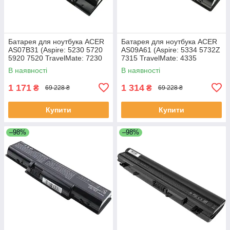
Батарея для ноутбука ACER
Батарея для ноутбука ACER
AS07B31 (Aspire: 5230 5720
AS09A61 (Aspire: 5334 5732Z
5920 7520 TravelMate: 7230
7315 TravelMate: 4335
7530 7730) 11.1V 4400mAh
Gateway: ID56 ID58 NV52
В наявності
В наявності
Чорний
NV53 NV54 NV56 NV58
1 171
1 314
₴
₴
69 228 ₴
69 228 ₴
Купити
Купити
–98%
–98%