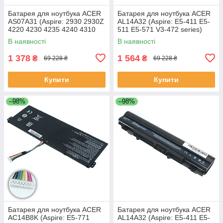
Батарея для ноутбука ACER
Батарея для ноутбука ACER
AS07A31 (Aspire: 2930 2930Z
AL14A32 (Aspire: E5-411 E5-
4220 4230 4235 4240 4310
511 E5-571 V3-472 series)
5334 5732Z 7315) 11.1V
11.1V 4400mAh Чорний
В наявності
В наявності
4400mAh Чорний
1 378
1 564
₴
₴
69 228 ₴
69 228 ₴
Купити
Купити
–98%
–98%
Батарея для ноутбука ACER
Батарея для ноутбука ACER
AC14B8K (Aspire: E5-771
AL14A32 (Aspire: E5-411 E5-