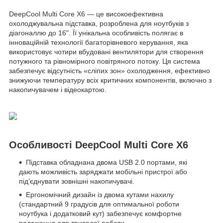
DeepCool Multi Core X6 — це високоефективна
охолоджувальна підставка, розроблена для ноутбуків з
діагоналлю до 16". Її унікальна особливість полягає в
інноваційній технології багаторівневого керування, яка
використовує чотири вбудовані вентилятори для створення
потужного та рівномірного повітряного потоку. Ця система
забезпечує відсутність «сліпих зон» охолодження, ефективно
знижуючи температуру всіх критичних компонентів, включно з
накопичувачем і відеокартою.
Особливості DeepCool Multi Core X6
Підставка обладнана двома USB 2.0 портами, які
дають можливість заряджати мобільні пристрої або
під’єднувати зовнішні накопичувачі.
Ергономічний дизайн із двома кутами нахилу
(стандартний 9 градусів для оптимальної роботи
ноутбука і додатковий кут) забезпечує комфортне