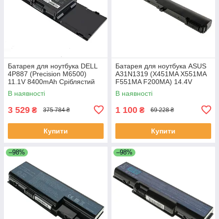
Батарея для ноутбука DELL
Батарея для ноутбука ASUS
4P887 (Precision M6500)
A31N1319 (X451MA X551MA
11.1V 8400mAh Сріблястий
F551MA F200MA) 14.4V
2200mAh Чорний
В наявності
В наявності
3 529
1 100
₴
₴
375 784 ₴
69 228 ₴
Купити
Купити
–98%
–98%