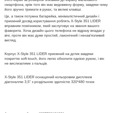
смартфона, крім того він має видовжену форму, завдяки чому
його зручно тримати в руках, та великі клавіші.
Це, а також потужна батарейка, мінімалістичний дизайн і
приємний досвід користування роблять X-Style 351 LIDER
вправним помічником, який заслуговує на звання вашого
фаворита. Хоча дизайн цього телефона не відразу впадає у
вічі, проте він має дуже простий, лаконічний і ненав'язливий
вигляд.
Корпус X-Style 351 LIDER приємний на дотик завдяки
покриттю soft-touch, його легко обхопити однією рукою, і він
не вислизатиме з пальців.
X-Style 351 LIDER оснащений кольоровим дисплеєм
діагоналлю 3,5" з роздільною здатністю 320*480 точок