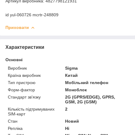
Артикул виробника: 4827798121931
id yul-060726 mcrtr-248809
Приховати
Характеристики
Основні
Виробник
Sigma
Країна виробник
Китай
Тип пристрою
Мобільний телефон
Форм-фактор
Моноблок
Стандарт зв'язку
2G (GPRS/EDGE), GPRS,
GSM, 2G (GSM)
Кількість підтримуваних
2
SIM-карт
Стан
Новий
Репліка
Ні