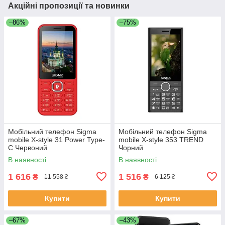
Акційні пропозиції та новинки
–86%
–75%
Мобільний телефон Sigma
Мобільний телефон Sigma
mobile X-style 31 Power Type-
mobile X-style 353 TREND
C Червоний
Чорний
В наявності
В наявності
1 616
1 516
₴
₴
11 558 ₴
6 125 ₴
Купити
Купити
–67%
–43%