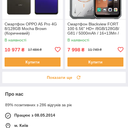
Смартфон OPPO A5 Pro 4G
Смартфон Blackview FORT
8/128GB Mocha Brown
100 6.56" HD+ /8GB/128GB/
(Коричневий)
G81 / 5000mAh / 16+13Мп /
NFC / IP69K / Білий
В наявності
В наявності
10 977
7 998
₴
₴
17 484 ₴
11 749 ₴
Купити
Купити
Показати ще
Про нас
89% позитивних з 286 відгуків за рік
Працює з 08.05.2014
м. Київ