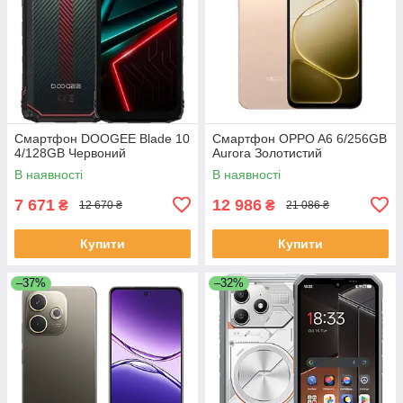
Смартфон DOOGEE Blade 10
Смартфон OPPO A6 6/256GB
4/128GB Червоний
Aurora Золотистий
В наявності
В наявності
7 671
12 986
₴
₴
12 670 ₴
21 086 ₴
Купити
Купити
–37%
–32%