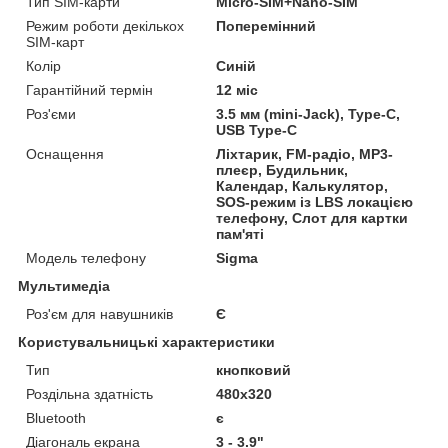
Тип SIM-карти
Micro-SIM+Nano-SIM
Режим роботи декількох
Поперемінний
SIM-карт
Колір
Синій
Гарантійний термін
12 міс
Роз'єми
3.5 мм (mini-Jack), Type-C,
USB Type-C
Оснащення
Ліхтарик, FM-радіо, MP3-
плеєр, Будильник,
Календар, Калькулятор,
SOS-режим із LBS локацією
телефону, Слот для картки
пам'яті
Модель телефону
Sigma
Мультимедіа
Роз'єм для навушників
Є
Користувальницькі характеристики
Тип
кнопковий
Роздільна здатність
480x320
Bluetooth
є
Діагональ екрана
3 - 3.9"