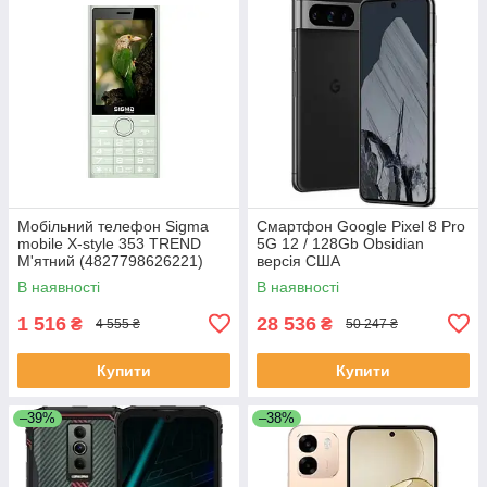
Мобільний телефон Sigma
Смартфон Google Pixel 8 Pro
mobile X-style 353 TREND
5G 12 / 128Gb Obsidian
М'ятний (4827798626221)
версія США
В наявності
В наявності
1 516
28 536
₴
₴
4 555 ₴
50 247 ₴
Купити
Купити
–39%
–38%