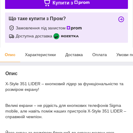
Купити з
Що таке купити з Пром?
Замовлення під захистом
Доступна доставка
Опис
Характеристики
Доставка
Оплата
Умови п
Опис
X-Style 351 LIDER – кнопковий лідер за функціональністю та
розміром екрану!
Великі екрани – не рідкість для кнопкових телефонів Sigma
mobile, але навіть поміж наших пристроїв X-Style 351 LIDER –
справжній чемпіон.
Його екран за розміром близький до екрану маленького