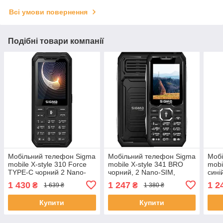
Всі умови повернення
Подібні товари компанії
Мобільний телефон Sigma
Мобільний телефон Sigma
Мобі
mobile X-style 310 Force
mobile X-style 341 BRO
mobi
TYPE-C чорний 2 Nano-
чорний, 2 Nano-SIM,
сині
SIM дисплей 2.8"
дисплей 2.4" кольоровий
дисп
1 430
1 247
1 2
₴
₴
1 639 ₴
1 380 ₴
(240x320), моноблок,
(240
підтримка microSD
підт
Купити
Купити