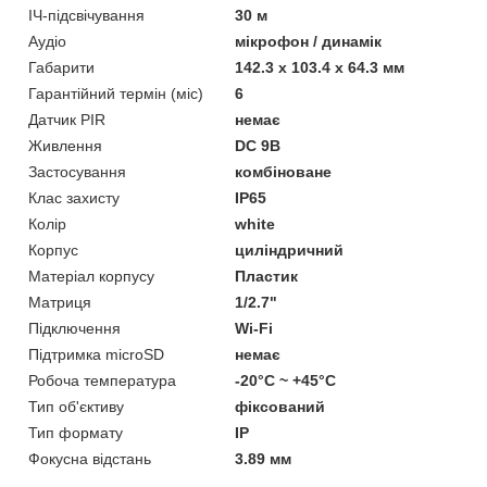
ІЧ-підсвічування
30 м
Аудіо
мікрофон / динамік
Габарити
142.3 x 103.4 x 64.3 мм
Гарантійний термін (міс)
6
Датчик PIR
немає
Живлення
DC 9В
Застосування
комбіноване
Клас захисту
IP65
Колір
white
Корпус
циліндричний
Матеріал корпусу
Пластик
Матриця
1/2.7"
Підключення
Wi-Fi
Підтримка microSD
немає
Робоча температура
-20°C ~ +45°C
Тип об'єктиву
фіксований
Тип формату
IP
Фокусна відстань
3.89 мм