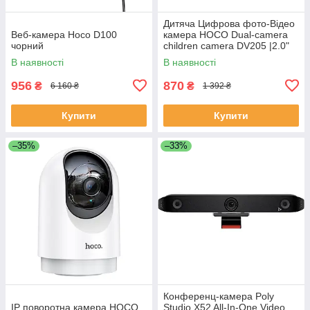
Дитяча Цифрова фото-Відео
Веб-камера Hoco D100
камера HOCO Dual-camera
чорний
children camera DV205 |2.0"
HD screen|
В наявності
В наявності
956
870
₴
₴
6 160 ₴
1 392 ₴
Купити
Купити
–35%
–33%
Конференц-камера Poly
IP поворотна камера HOCO
Studio X52 All-In-One Video