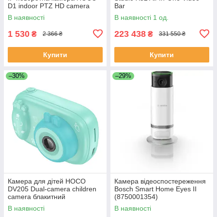
D1 indoor PTZ HD camera
Bar
В наявності
В наявності 1 од.
1 530
223 438
₴
₴
2 366 ₴
331 550 ₴
Купити
Купити
–30%
–29%
Камера для дітей HOCO
Камера відеоспостереження
DV205 Dual-camera children
Bosch Smart Home Eyes II
camera блакитний
(8750001354)
В наявності
В наявності