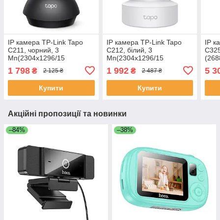
IP камера TP-Link Tapo
IP камера TP-Link Tapo
IP к
C211, чорний, 3
C212, білий, 3
C325
Мп(2304x1296/15
Мп(2304x1296/15
(268
fps),1/2.8"
fps),1/2.9"
CMOS
1 798
1 992
5 3
₴
₴
2 125 ₴
2 487 ₴
CMOS,H.264,f/2.4,f=3.83
CMOS,H.264,f/2.4,f=4 мм
(2.4
мм
день
Купити
Купити
Акційні пропозиції та новинки
–84%
–38%