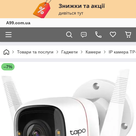
A99.com.ua
Товари та послуги
Гаджети
Камери
IP камера TP-
–7%