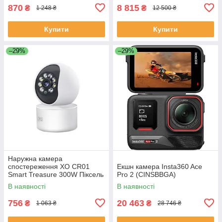
870
8 815
₴
₴
1 248 ₴
12 500 ₴
Купити
Купити
–29%
–29%
Наружна камера
спостереження XO CR01
Екшн камера Insta360 Ace
Smart Treasure 300W Піксель
Pro 2 (CINSBBGA)
Camera Біла
В наявності
В наявності
756
20 463
₴
₴
1 063 ₴
28 746 ₴