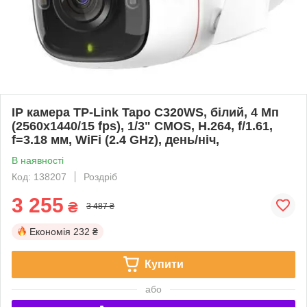
IP камера TP-Link Tapo C320WS, білий, 4 Мп
(2560x1440/15 fps), 1/3" CMOS, H.264, f/1.61,
f=3.18 мм, WiFi (2.4 GHz), день/ніч,
В наявності
Код: 138207
Роздріб
3 255
₴
3 487 ₴
Економія
232 ₴
Купити
або